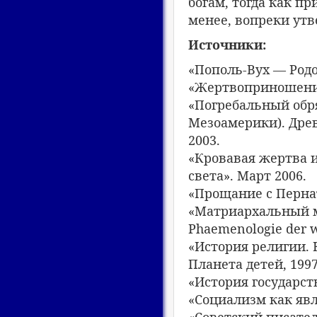
богам, тогда как п
менее, вопреки ут
Источники:
«Пополь-Вух — Родо
«Жертвоприношение 
«Погребальный обр
Мезоамерики). Древ
2003.
«Кровавая жертва и
света». Март 2006.
«Прощание с Пернат
«Матриархальный ми
Phaemenologie der w
«История религии. 
Планета детей, 1997
«История государств
«Социализм как явл