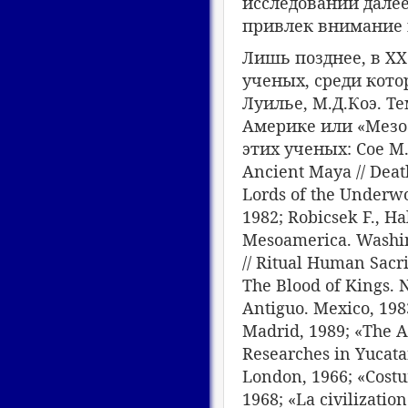
исследований далее
привлек внимание 
Лишь позднее, в ХХ
ученых, среди кото
Луилье, М.Д.Коэ. 
Америке или «Мез
этих ученых: Сое M.D
Ancient Maya // Deat
Lords of the Underwo
1982; Robicsek F., Ha
Mesoamerica. Washin
// Ritual Human Sacr
The Blood of Kings. 
Antiguo. Mexico, 1983
Madrid, 1989; «The A
Researches in Yucata
London, 1966; «Costu
1968; «La civilizati