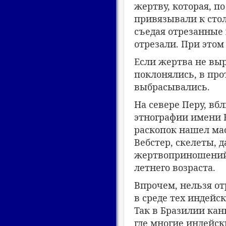
жертву, которая, п
привязывали к сто
съедая отрезанные к
отрезали. При это
Если жертва не выр
поклонялись, в про
выбрасывались.
На севере Перу, вб
этнографии имени Б
раскопок нашел мас
Вебстер, скелеты, 
жертвоприношений,
летнего возраста.
Впрочем, нельзя о
в среде тех индейс
Так в Бразилии кан
где многие индейс