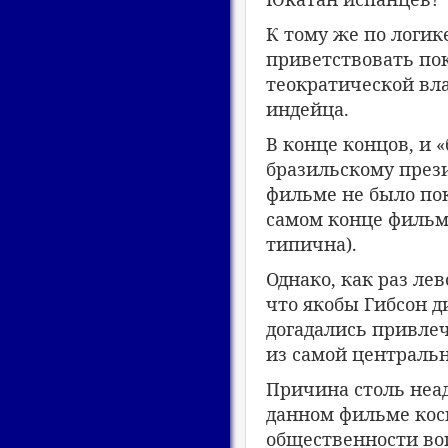
К тому же по логик
приветствовать по
теократической вл
индейца.
В конце концов, и 
бразильскому прези
фильме не было по
самом конце фильма
типична).
Однако, как раз л
что якобы Гибсон 
догадались привле
из самой централь
Причина столь неад
данном фильме кос
общественности во