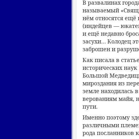
В развалинах город
называемый «Свяще
нём относятся ещё к
(индейцев — юкатек
и ещё недавно брос
засухи… Колодец эт
заброшен и разруш
Как писала в стать
исторических наук 
Большой Медведицы
мироздания из пере
земле находилась в
верованиям майя, 
пути.
Именно поэтому зд
различными племен
рода посланников к