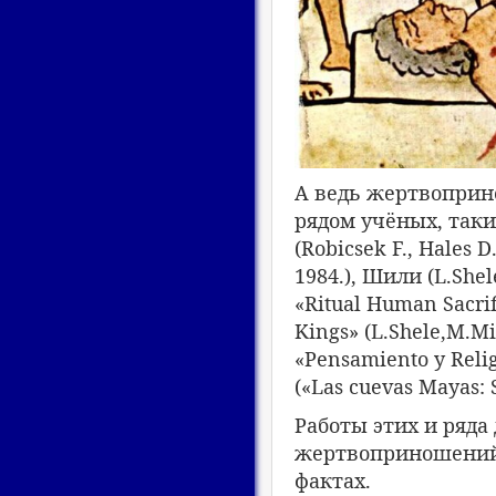
А ведь жертвоприн
рядом учёных, таких
(Robicsek F., Hales 
1984.), Шили (L.Shel
«Ritual Human Sacrif
Kings» (L.Shele,M.M
«Pensamiento y Reli
(«Las cuevas Mayas: S
Работы этих и ряда
жертвоприношений 
фактах.