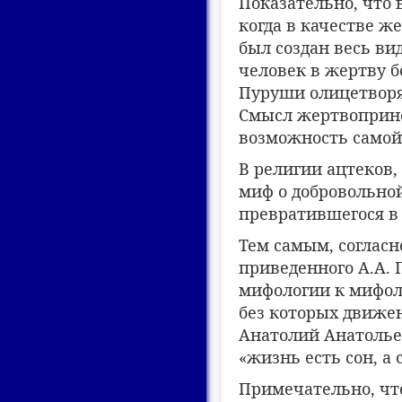
Показательно, что
когда в качестве ж
был создан весь в
человек в жертву б
Пуруши олицетворял
Смысл жертвоприно
возможность самой
В религии ацтеков,
миф о добровольной
превратившегося в 
Тем самым, соглас
приведенного А.А. 
мифологии к мифоло
без которых движен
Анатолий Анатолье
«жизнь есть сон, а
Примечательно, чт