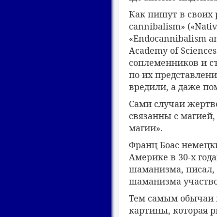
Как пишут в своих р
cannibalism» («Nativ
«Endocannibalism am
Academy of Scienc
соплеменников и съ
по их представлени
вредили, а даже по
Сами случаи жертв
связанны с магией,
магии».
Франц Боас немецк
Америке в 30-х год
шаманизма, писал, 
шаманизма участво
Тем самым обычаи 
картины, которая р