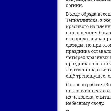
богини.
В ходе обряда весе
Тепкатлипока, в же
красивого из пленн
воплощением бога 
его прихоти и кап
одежды, но при это
праздника оставало
четырёх красивых д
праздника пленника
жертвенник, и верх
ещё трепещущее, ок
Согласно работе «Зо
поклонявшиеся сол
из человека, счита
небесному своду.