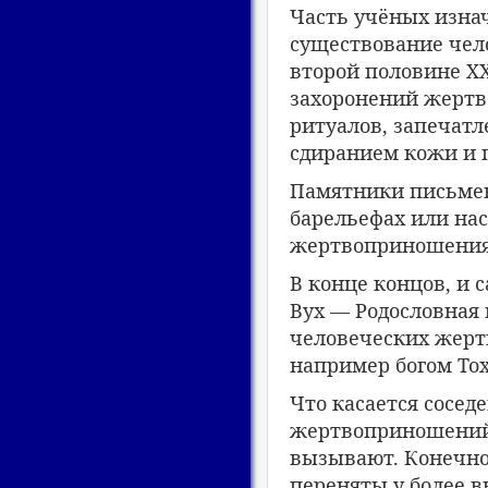
Часть учёных изна
существование чел
второй половине Х
захоронений жертв
ритуалов, запечатл
сдиранием кожи и 
Памятники письмен
барельефах или на
жертвоприношения 
В конце концов, и
Вух — Родословная в
человеческих жерт
например богом То
Что касается сосед
жертвоприношений,
вызывают. Конечно
переняты у более в