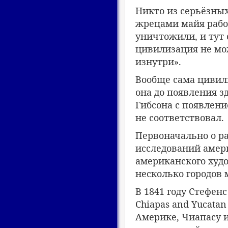
Никто из серьёзны
жрецами майя рабов
уничтожили, и тут 
цивилизация не мо
изнутри».
Вообще сама цивили
она до появления з
Гибсона с появлени
не соответствовал.
Первоначально о р
исследований амер
американского худ
несколько городов 
В 1841 году Стефенс
Chiapas and Yucata
Америке, Чиапасу и