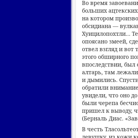
Во время завоевани
больших ацтекских
на котором произв
обсидиана — вулкан
Хуицилопохтли… Тел
опоясано змеей, сд
отвел взгляд и вот 
этого обширного п
впоследствии, был 
алтарь, там лежали
и дымились. Спуст
обратили внимание 
увидели, что оно д
были черепа бесчис
пришел к выводу, ч
(Берналь Диас. «За
В честь Тласольтео
девушку, из кожи к