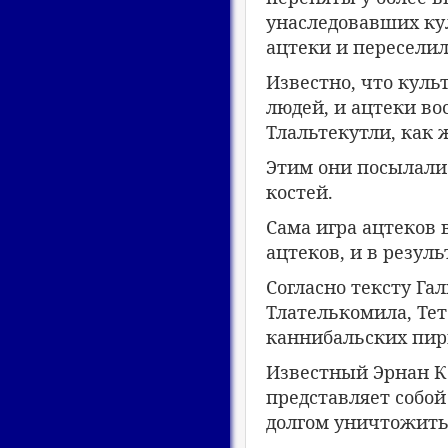
унаследовавших ку
ацтеки и переселил
Известно, что куль
людей, и ацтеки в
Тлальтекутли, как 
Этим они посылали 
костей.
Сама игра ацтеков 
ацтеков, и в резул
Согласно тексту Га
Тлателькомила, Те
каннибальских пир
Известный Эрнан Кор
представляет собой
долгом уничтожить 