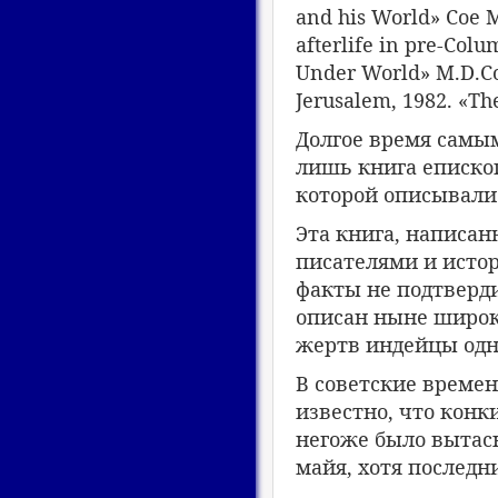
and his World» Coe 
afterlife in pre-Col
Under World» M.D.Co
Jerusalem, 1982. «Th
Долгое время самы
лишь книга епископ
которой описывали
Эта книга, написан
писателями и истор
факты не подтверди
описан ныне широк
жертв индейцы одн
В советские времен
известно, что кон
негоже было вытас
майя, хотя последн