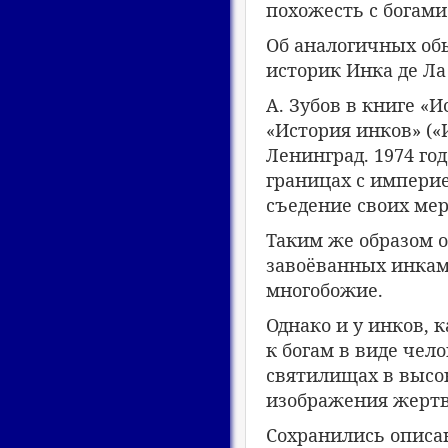
похожесть с богами
Об аналогичных обы
историк Инка де Ла
А. Зубов в книге «
«История инков» («
Ленинград. 1974 го
границах с импери
съедение своих ме
Таким же образом 
завоёванных инками
многобожие.
Однако и у инков, 
к богам в виде чел
святилищах в высок
изображения жертв
Сохранились описа