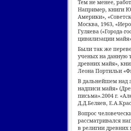
Тем не менее, рабо
Например, книги Ю
Америки», «Советск
Москва, 1963, «Иер
Гуляева («Города-го
цивилизации майя»
Были так же перев
ученых на данную 
древних майя», кни
Леона Портильи «Фи
В дальнейшем над э
надписи майя» (Дре
письма».2004 г. «А
Д.Д.Беляев, Е.А.Кра
Вопрос человеческ
рассматривался на
в религии древних м