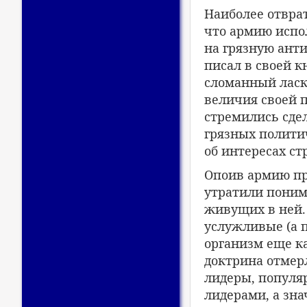
Наиболее отвра
что армию испо
на грязную анти
писал в своей к
сломанный ласк
величия своей 
стремились сде
грязных политич
об интересах ст
Опоив армию пр
утратили поним
живущих в ней.
услужливые (а 
организм еще ка
доктрина отмер
лидеры, популя
лидерами, а зн