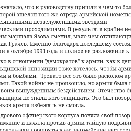
 означало, что к руководству пришли в чем-то б
торой эшелон того же отряда армейской номенк
усыпанными незаслуженными звездами
ческими проходимцами. В результате крайне н
ны маршала Язова сменил, мало чем отличающий
ик Грачев. Именно благодаря последнему состоя
и в октябре 1993 года и полное ее разложение к 
ько в отношении "демократов" к армии, как к де
ьцинской оппозиции тоже хотелось, чтобы арм
ми и бомбами. Чревато все это было расколом а
кими. Такой войны не произошло, но армия была
своим вынужденным бездействием. Отечество б
мандиры не знали кого защищать. Это был позор,
иков армия избежать не смогла.
дрового офицерского корпуса поняла свой позор,
нимание и начала против армии тайную подрыв
Продолжали поощряться антиармейские настроен