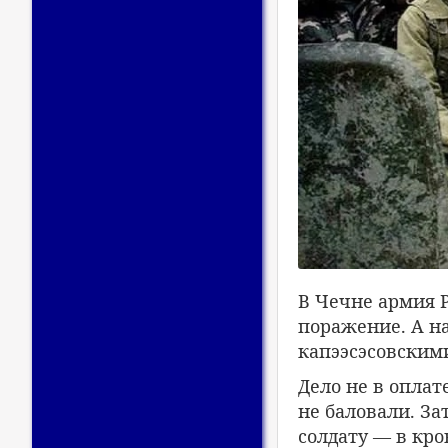
В Чечне армия 
поражение. А н
капээсэсовским
Дело не в опла
не баловали. За
солдату — в кров