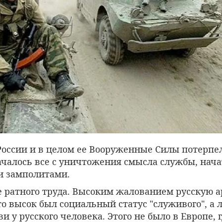
России и в целом ее Вооруженные Силы потерпе
ачалось все с уничтожения смысла службы, нача
и замполитами.
те ратного труда. Высоким жалованием русскую 
то высок был социальный статус "служивого", а 
и у русского человека. Этого не было в Европе, г