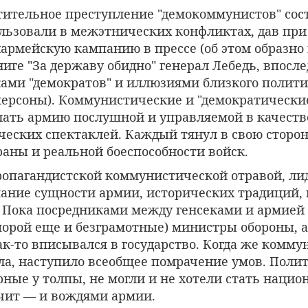
тительное преступление "демокоммунистов" сост
льзовали в межэтнических конфликтах, дав при
армейскую кампанию в прессе (об этом образно
ниге "За державу обидно" генерал Лебедь, впосл
ами "демократов" и иллюзиями близкого полити
персоны). Коммунистические и "демократически
лать армию послушной и управляемой в качест
еских спектаклей. Каждый тянул в свою сторону
раны и реальной боеспособности войск.
опагандистской коммунистической отравой, л
ание сущности армии, исторических традиций, 
 Пока посредниками между генсеками и армией 
порой еще и безграмотные) министры обороны, 
к-то вписывался в государство. Когда же комму
ла, наступило всеобщее помрачение умов. Поли
рные у толпы, не могли и не хотели стать наци
ачит — и вождями армии.