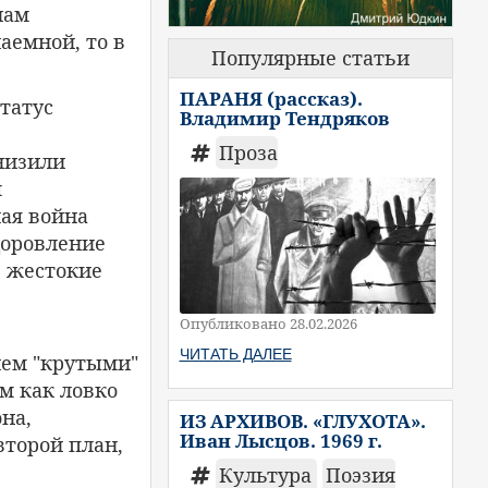
нам
аемной, то в
Популярные статьи
ПАРАНЯ (рассказ).
татус
Владимир Тендряков
Проза
низили
м
ая война
здоровление
е жестокие
Опубликовано 28.02.2026
ЧИТАТЬ ДАЛЕЕ
ием "крутыми"
м как ловко
на,
ИЗ АРХИВОВ. «ГЛУХОТА».
Иван Лысцов. 1969 г.
второй план,
Культура
Поэзия