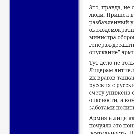
Это, правда, не
люди. Пришел в
разбавленный 
околодемократи
министра оборо
генерал-десантн
опускание" арми
Тут дело не тол
Лидерам антиел
их врагов танка
русских с русс
счету унижена 
опасности, а ко
заботами полит
Армия в лице ка
почуяла это по
деятельность. 