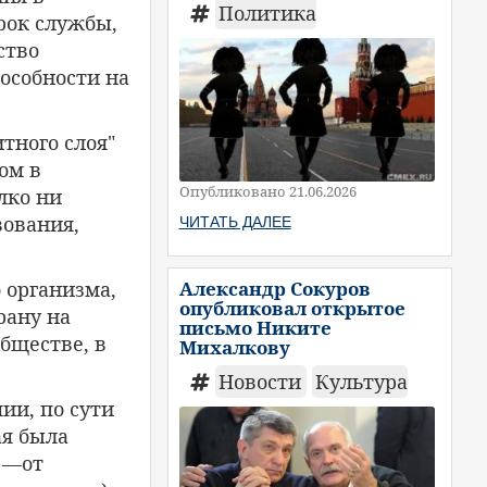
Политика
рок службы,
ство
особности на
тного слоя"
ом в
Опубликовано 21.06.2026
лко ни
вования,
ЧИТАТЬ ДАЛЕЕ
Александр Сокуров
 организма,
опубликовал открытое
рану на
письмо Никите
бществе, в
Михалкову
Новости
Культура
ии, по сути
ая была
а —от