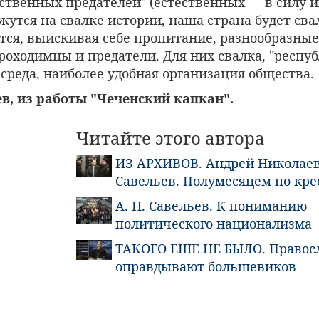
ственных предателей" (естественных — в силу их
жутся на свалке истории, наша страна будет сва
тся, выискивая себе пропитание, разнообразные
оходимцы и предатели. Для них свалка, "респуб
среда, наиболее удобная организация общества.
в, из работы "Чеченский капкан".
Читайте этого автора
ИЗ АРХИВОВ. Андрей Николае
Савельев. Полумесяцем по кре
А. Н. Савельев. К пониманию
политического национализма
ТАКОГО ЕШЕ НЕ БЫЛО. Правос
оправдывают большевиков