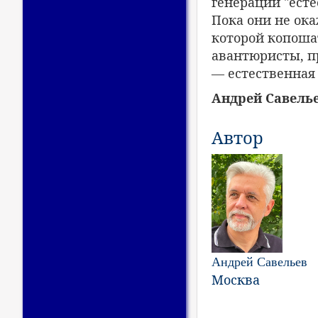
генерации "есте
Пока они не ока
которой копоша
авантюристы, пр
— естественная 
Андрей Савелье
Автор
Андрей Савельев
Москва