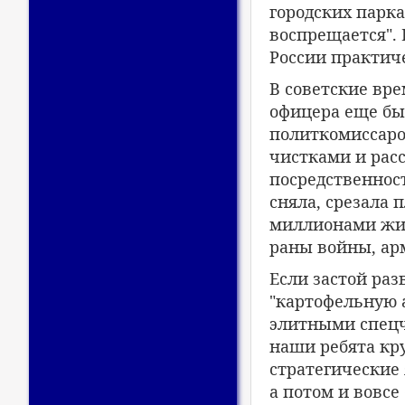
городских парк
воспрещается". 
России практич
В советские вре
офицера еще бы
политкомиссаро
чистками и рас
посредственнос
сняла, срезала 
миллионами жиз
раны войны, арм
Если застой раз
"картофельную 
элитными спецч
наши ребята кр
стратегические
а потом и вовс