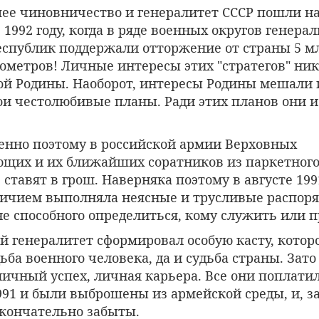
шее чиновничество и генералитет СССР пошли н
 1992 году, когда в ряде военных округов генера
еспублик поддержали отторжение от страны 5 м
ометров! Личные интересы этих "стратегов" ник
бой Родины. Наоборот, интересы Родины мешали
ои честолюбивые планы. Ради этих планов они 
енно поэтому в российской армии Верховных
щих и их ближайших соратников из паркетног
 ставят в грош. Наверняка поэтому в августе 199
ичием выполняла неясные и трусливые распор
не способного определиться, кому служить или 
 генералитет сформировал особую касту, котор
ьба военного человека, да и судьба страны. Зато
личный успех, личная карьера. Все они поплатил
991 и были выброшены из армейской среды, и, 
кончательно забыты.