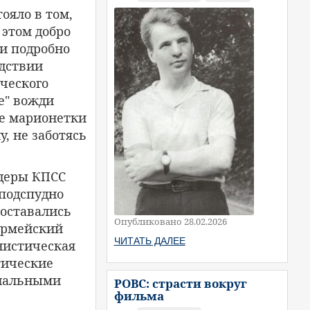
ояло в том,
 этом добро
 и подробно
едствии
ческого
е" вожди
ве марионетки
, не заботясь
идеры КПСС
подспудно
оставались
Опубликовано 28.02.2026
армейский
ЧИТАТЬ ДАЛЕЕ
нистическая
тические
ональными
РОВС: страсти вокруг
фильма