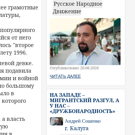
Русское Народное
олее грамотные
Движение
латуры,
епопулярного
ся от него
лось "второе
лету 1996.
шевой девке.
Опубликовано 20.06.2026
ия подавила
ЧИТАТЬ ДАЛЕЕ
рмии и войной
 по большому
ыло в
НА ЗАПАДЕ –
МИГРАНТСКИЙ РАЗГУЛ, А
 которого
У НАС –
«ДРУЖБОНАРОДНОСТЬ»
 а власть
Андрей Сошенко
ную
г. Калуга
ия в