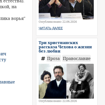
 естества).
лкой, на
лика ворья"
Опубликовано 22.06.2026
ЧИТАТЬ ДАЛЕЕ
Три христианских
рассказа Чехова о жизни
без любви
вич
Проза
Православие
сту
лавные
Опубликовано 22.06.2026