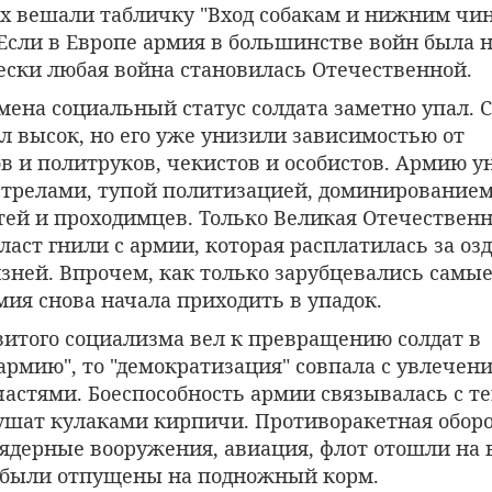
ах вешали табличку "Вход собакам и нижним чи
Если в Европе армия в большинстве войн была н
ески любая война становилась Отечественной.
мена социальный статус солдата заметно упал. С
л высок, но его уже унизили зависимостью от
в и политруков, чекистов и особистов. Армию у
стрелами, тупой политизацией, доминирование
тей и проходимцев. Только Великая Отечественн
пласт гнили с армии, которая расплатилась за о
ней. Впрочем, как только зарубцевались самы
ия снова начала приходить в упадок.
витого социализма вел к превращению солдат в
армию", то "демократизация" совпала с увлечен
астями. Боеспособность армии связывалась с те
ушат кулаками кирпичи. Противоракетная оборо
 ядерные вооружения, авиация, флот отошли на 
е были отпущены на подножный корм.