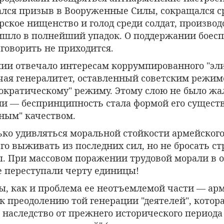
ался призыв в Вооруженные Силы, сокращался с
ское нищенство и голод среди солдат, производ
шло в полнейший упадок. О поддержании боесп
говорить не приходится.
ии отвечало интересам коррумпированного "эли
чая генералитет, оставленный советским режим
мократическому" режиму. Этому слою не было жа
ии — беспринципность стала формой его сущест
ным" качеством.
ько удивляться моральной стойкости армейского
о выживать из последних сил, но не бросать ст
ы. При массовом поражении трудовой морали в о
е переступали черту единицы!
ы, как и проблема ее неотъемлемой части — арм
 к преодолению той генерации "деятелей", котор
 наследство от прежнего исторического период