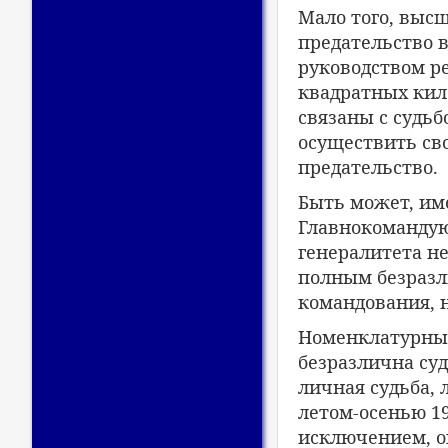
Мало того, выс
предательство в
руководством р
квадратных кил
связаны с судь
осуществить св
предательство.
Быть может, им
Главнокомандую
генералитета не
полным безразл
командования, 
Номенклатурный
безразлична суд
личная судьба, 
летом-осенью 1
исключением, о