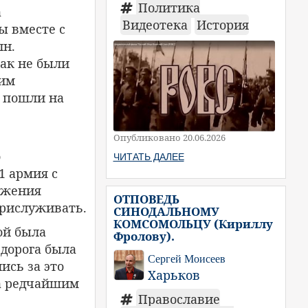
Политика
а
Видеотека
История
лы вместе с
лн.
ак не были
 им
и пошли на
Опубликовано 20.06.2026
о
ЧИТАТЬ ДАЛЕЕ
1 армия с
яжения
ОТПОВЕДЬ
прислуживать.
СИНОДАЛЬНОМУ
КОМСОМОЛЬЦУ (Кириллу
ой была
Фролову).
 дорога была
Сергей Моисеев
ись за это
Харьков
за редчайшим
Православие