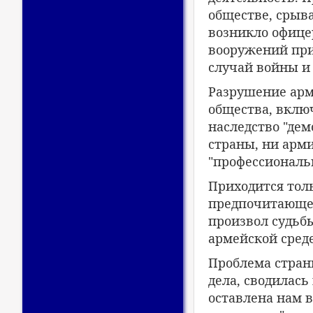
обществе, срыв
возникло офицер
вооружений при
случай войны и 
Разрушение арм
общества, вклю
наследство "де
страны, ни арм
"профессиональ
Приходится тол
предпочитающег
произвол судьб
армейской сред
Проблема стран
дела, сводилась
оставлена нам в