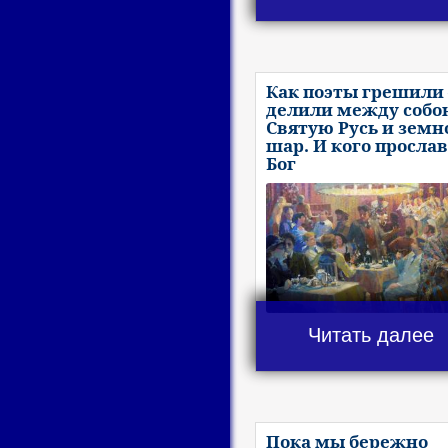
Как поэты грешили 
делили между собо
Святую Русь и земн
шар. И кого просла
Бог
Читать далее
Пока мы бережно