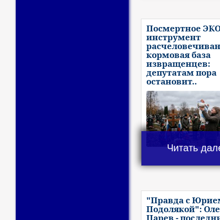
Посмертное ЭКО
инструмент
расчеловечиван
кормовая база
извращенцев:
депутатам пора
остановит..
Читать дал
"Правда с Юрие
Подолякой": Оле
Царев - последн