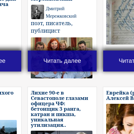
ича
Дмитрий
Мережковский
поэт, писатель,
публицист
ее
Читать далее
Чита
ихого
Лихие 90-е в
Еврейка (
Севастополе глазами
Алексей 
офицера ЧФ:
бетонщик 3 ранга,
катран и пикша,
уникальная
утилизация..