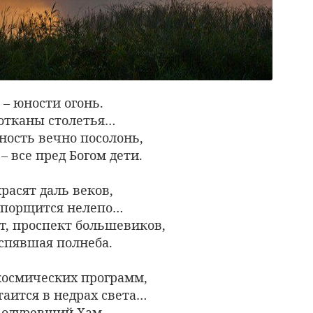
 – юности огонь.
сотканы столетья…
ность вечно посолонь,
 все пред Богом дети.
расят даль веков,
опорщится нелепо…
, проспект большевиков,
аспявшая полнеба.
 космических программ,
таится в недрах света…
е одуревший Хам