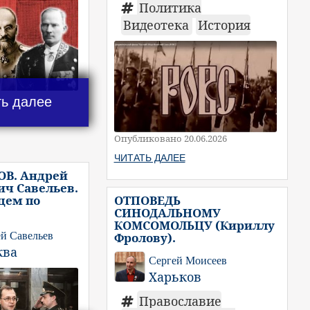
Политика
Видеотека
История
ть далее
Опубликовано 20.06.2026
ЧИТАТЬ ДАЛЕЕ
ОВ. Андрей
ч Савельев.
цем по
ОТПОВЕДЬ
СИНОДАЛЬНОМУ
КОМСОМОЛЬЦУ (Кириллу
й Савельев
Фролову).
ква
Сергей Моисеев
Харьков
Православие