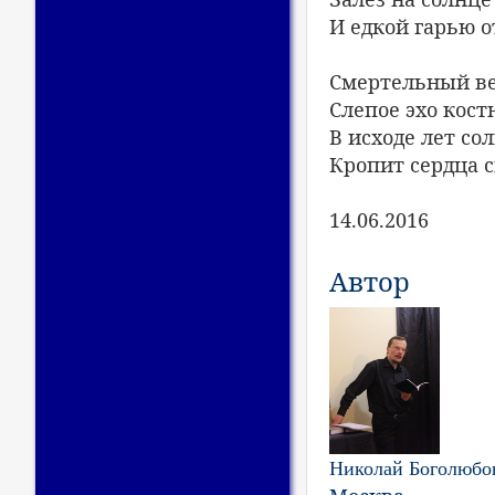
И едкой гарью о
Смертельный ве
Слепое эхо кост
В исходе лет со
Кропит сердца с
14.06.2016
Автор
Николай Боголюбо