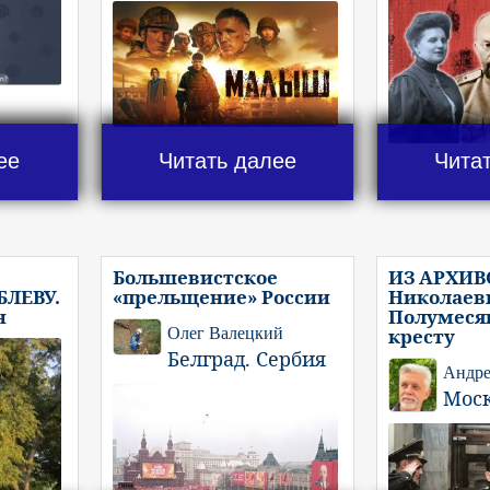
ее
Читать далее
Чита
Большевистское
ИЗ АРХИВ
ЛЕВУ.
«прельщение» России
Николаеви
н
Полумеся
Олег Валецкий
кресту
Белград. Сербия
Андре
Мос