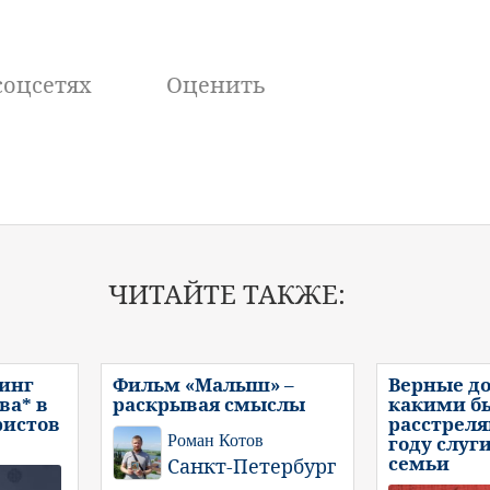
соцсетях
Оценить
ЧИТАЙТЕ ТАКЖЕ:
инг
Фильм «Малыш» –
Верные до
ва* в
раскрывая смыслы
какими б
ристов
расстреля
Роман Котов
году слуг
семьи
Санкт-Петербург