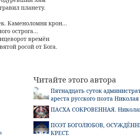
травил планету.
к. Каменоломня крон…
ного острога…
лнцеворот времён
вятой росой от Бога.
Читайте этого автора
Пятнадцать суток администра
ареста русского поэта Николая
ПАСХА СОКРОВЕННАЯ. Николай
ПОЭТ БОГОЛЮБОВ, ОСУЖДËНН
КРЕСТ.
в