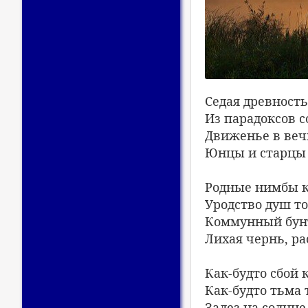
Седая древность
Из парадоксов 
Движенье в веч
Юнцы и старцы –
Родные нимбы к
Уродство душ т
Коммунный бунт
Лихая чернь, р
Как-будто сбой
Как-будто тьма 
Залез на солнц