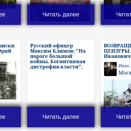
ее
Читать далее
Чита
писки
Русский офицер
ВОЗВРАЩ
Юрий
Максим Климов: "На
ЦЕНЗУРЫ.
пороге большой
Иванович
войны. Когнитивная
дистрофия власти".
Иван
Мос
ее
Читать далее
Чита