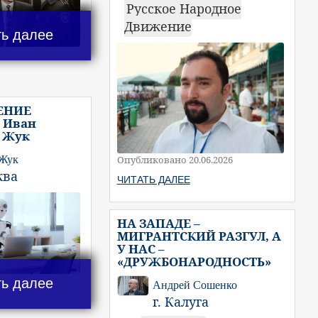
Русское Народное
Движение
ть далее
ЕНИЕ
 Иван
 Жук
 Жук
Опубликовано 20.06.2026
ква
ЧИТАТЬ ДАЛЕЕ
НА ЗАПАДЕ –
МИГРАНТСКИЙ РАЗГУЛ, А
У НАС –
«ДРУЖБОНАРОДНОСТЬ»
ть далее
Андрей Сошенко
г. Калуга