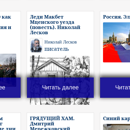
 как
Леди Макбет
Россия. Э
Мценского уезда
ия и
(повесть). Николай
Лесков
Николай Лесков
писатель
ее
Читать далее
Чита
м
ГРЯДУЩИЙ ХАМ.
Синий ка
г
Дмитрий
ие дни
Мережковский