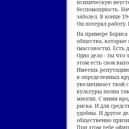
психическую неуст
беспомощность. На
заболел. В конце 19
Он потерял работу
На примере Бориса 
общества, которые
(массовости). Есть
Одно дело - ты что-
этом есть своя выг
Имеешь репутацию 
в определенных кру
увеличивает твой с
культуры полна та
многих. С ними вро
риска. И для сред
удобны. И другое де
общественно призн
При этом тебе офиц