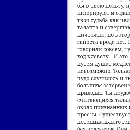
бы в твою пользу, 
игнорируют и отдаю
твоя судьба как че
таланта и совершаю
ничтожно, но котор
запрета вроде нет. 
говорили совсем, т
ход клевету... И это
путем душат медлен
невозможно. Только
чудо случилось и т
большим остервенен
приходит. Ты неудоб
считающихся талан
около признанных и
прессы. Существует
потенциального ге
без подсказок. Они 