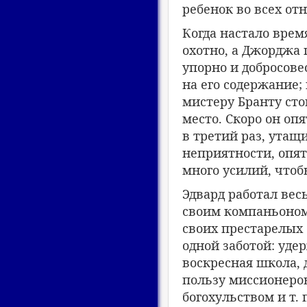
ребенок во всех от
Когда настало врем
охотно, а Джорджа 
упорно и добросове
на его содержание;
мистеру Бранту сто
место. Скоро он оп
в третий раз, утащ
неприятности, опят
много усилий, чтоб
Эдвард работал вес
своим компаньоном
своих престарелых
одной заботой: уде
воскресная школа,
пользу миссионеров
богохульством и т.