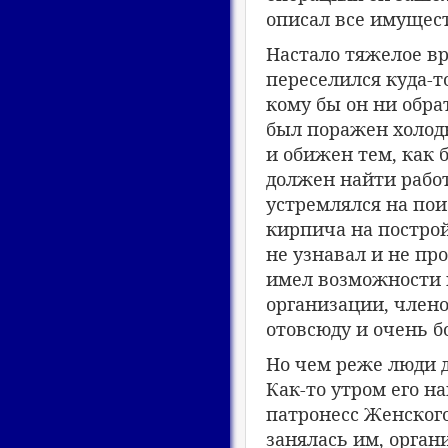
описал все имущест
Настало тяжелое вр
переселился куда-то
кому бы он ни обрат
был поражен холод
и обижен тем, как 
должен найти работ
устремлялся на пои
кирпича на построй
не узнавал и не пр
имел возможности 
организации, члено
отовсюду и очень б
Но чем реже люди 
Как-то утром его н
патронесс Женского
занялась им, орган