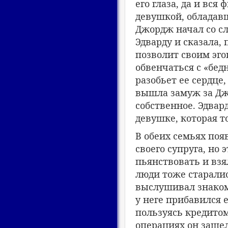
его глаза, да и вс
девушкой, обладавш
Джордж начал со сл
Эдварду и сказала,
позволит своим эг
обвенчаться с «бед
разобьет ее сердце,
вышла замуж за Джо
собственное. Эдвард
девушке, которая т
В обеих семьях поя
своего супруга, но
пьянствовать и взя
люди тоже старалис
выслушивал знакомы
у неге прибавился 
пользуясь кредитом
операциях он зашел