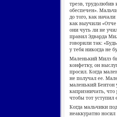
трезв, трудолюбив 
обеспечен». Мальчи
до того, как начали
как выучили «Отче 
они чуть ли не учи
правил Эдварда Мил
говорили так: «Буд
у тебя никогда не б
Маленький Милз бы
конфетку, он выслу
просил. Когда мале
не получал ее. Ма
маленький Бентон 
капризничать, что 
чтобы тот уступил 
Когда мальчики под
неаккуратно носил 