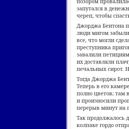
позором провалилас
запутался в денеж
череп, чтобы спаст
Джорджа Бентона п
люди мигом забыли 
все, что могли сдел
преступника пригов
завалили петициям
их доставляли пла
печальных сирот. Но
Тогда Джорджа Бент
Теперь в его каме
полно цветов; там
и произносили проп
перерыв минут на 
Так продолжалось д
колпаке гордо отпр