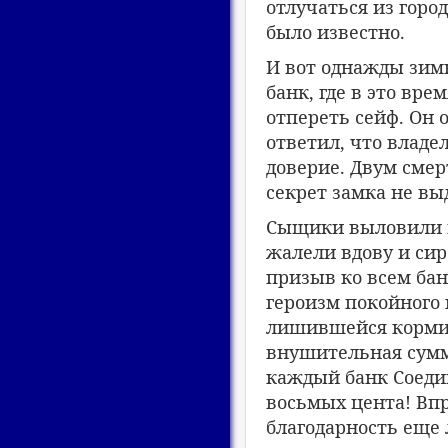
отлучаться из горо
было известно.
И вот однажды зим
банк, где в это вр
отпереть сейф. Он о
ответил, что владе
доверие. Двум смер
секрет замка не вы
Сыщики выловили в
жалели вдову и сир
призыв ко всем бан
героизм покойного 
лишившейся кормил
внушительная сумм
каждый банк Соеди
восьмых цента! Впр
благодарность еще 