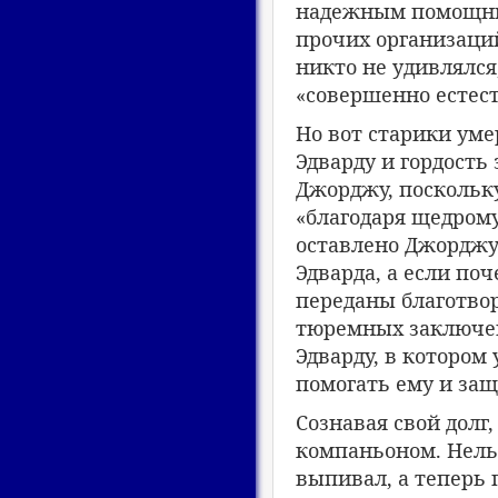
надежным помощник
прочих организаций
никто не удивлялся,
«совершенно естес
Но вот старики уме
Эдварду и гордость 
Джорджу, поскольку
«благодаря щедрому
оставлено Джорджу
Эдварда, а если по
переданы благотво
тюремных заключен
Эдварду, в котором
помогать ему и защ
Сознавая свой долг
компаньоном. Нель
выпивал, а теперь 