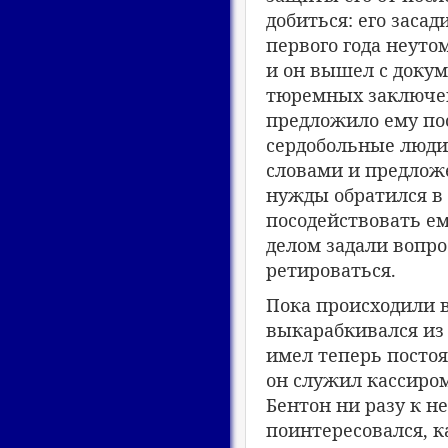
добиться: его засад
первого года неут
и он вышел с доку
тюремных заключен
предложило ему по
сердобольные люди
словами и предлож
нужды обратился в
посодействовать ем
делом задали вопро
ретироваться.
Пока происходили 
выкарабкивался из 
имел теперь постоя
он служил кассиро
Бентон ни разу к н
поинтересовался, к