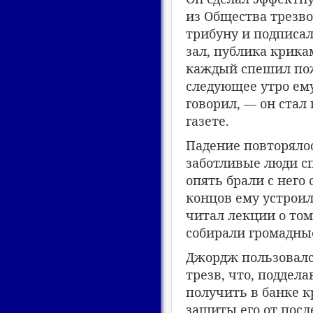
из Общества трезво
трибуну и подписа
зал, публика крика
каждый спешил пож
следующее утро ему
говорил, — он стал
газете.
Падение повторялос
заботливые люди сп
опять брали с него
концов ему устроил
читал лекции о том
собирали громадны
Джордж пользовался
трезв, что, поддел
получить в банке 
защиты его от посл