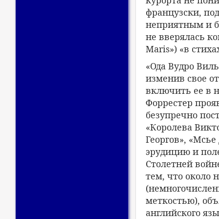
французски, под
неприятным и б
не вверялась ко
Maris») «в стих
«Ода Вудро Виль
изменив свое о
включить ее в н
Форрестер прояв
безупречно пост
«Королева Викто
Георгов», «Мсье
эрудицию и поле
Столетней войне
тем, что около
(немногочислен
меткостью), об
английского язы