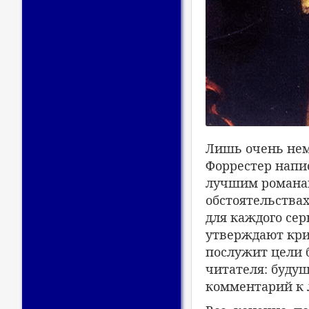
Лишь очень немн
Форрестер напис
лучшим романам
обстоятельствах
для каждого сер
утверждают кри
послужит цели 
читателя: буду
комментарий к 