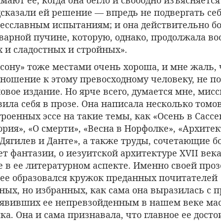
сказали ей решение — впредь не подвергать себ
есславным испытаниям; и она действительно б
варной пучине, которую, однако, продолжала во
ах и сладостных и стройных».
сону» тоже местами очень хороша, и мне жаль, ч
тношение к этому превосходному человеку, не п
овое издание. Но ярче всего, думается мне, мис
ила себя в прозе. Она написала несколько томов
роенных эссе на такие темы, как «Осень в Сассе
рия», «О смерти», «Весна в Норфолке», «Архитек
 Дягилев и Данте», а также труды, сочетающие 
т фантазии, о иезуитской архитектуре XVII века
 в ее литературном аспекте. Именно своей проз
 нее образовался кружок преданных почитателей
ных, но избранных, как сама она выразилась с 
ъявивших ее непревзойденным в нашем веке ма
ка. Она и сама признавала, что главное ее досто