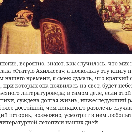
огие, вероятно, знают, как случилось, что мис
ала «Статую Ахиллеса»; а поскольку эту книгу 
 нашего времени, я смею думать, что краткий о
, при которых она появилась на свет, будет неб
ьезного литературоведа; в самом деле, если этой
тики, суждена долгая жизнь, нижеследующий р
более достойной, чем ненадолго развлечь скуча
щий историк, возможно, усмотрит в нем любопы
литературной летописи наших дней.