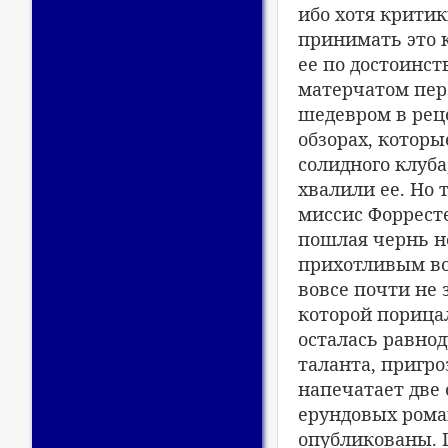
ибо хотя крити
принимать это к
ее по достоинст
матерчатом пер
шедевром в рец
обзорах, котор
солидного клуба
хвалили ее. Но 
миссис Форресте
пошлая чернь н
прихотливым во
вовсе почти не 
которой порица
осталась равнод
таланта, пригро
напечатает две 
ерундовых роман
опубликованы. П