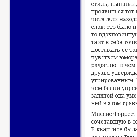
стиль, пышный, 
проявиться тот
читатели наход
слов; это было 
то вдохновенну
таит в себе точ
поставить ее та
чувством юмора,
радостно, и чем
друзья утвержда
утрированным. 
чем бы ни упрек
запятой она уме
ней в этом срав
Миссис Форрест
сочетавшую в с
В квартире был
для миссис Форр