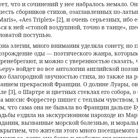
ует, что и сочинений у нее набралось немало. О
шесть сборников стихов, озаглавленных по-латы
 Maris», «Aes Triplex» [2], и очень серьезных, ибо 
ся к ней «стопой воздушной, точно в танце», ш
ловатой поступью.
рна элегии, много внимания уделяла сонету, но г
возрождение оды — поэтического жанра, которы
енебрегают, и можно с уверенностью сказать, ч
еру» войдет во все антологии английской поэзи
ко благородной звучностью стиха, но также на 
анием прекрасной Франции. О долине Луары, о
е [3], о Шартре и цветных стеклах его собора, 
са миссис Форрестер пишет с теплым чувством, 
, что сама она не бывала во Франции дальше Б
адьбы ездила на экскурсионном пароходе из Мар
адания, вызванные морской болезнью, и мораль
крытием, что жители этого много посещаемого 
мают ее, когда она бегло и свободно изъясняется