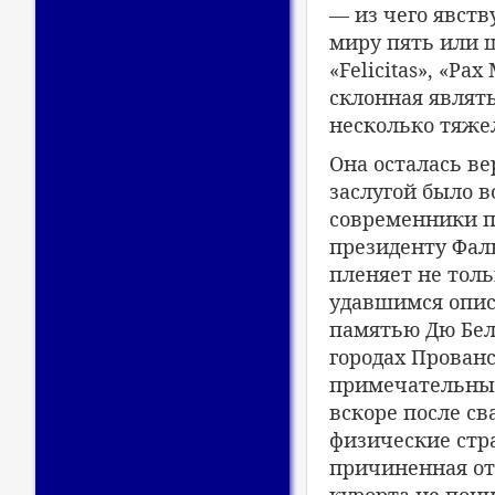
— из чего явств
миру пять или 
«Felicitas», «Pax
склонная являть
несколько тяже
Она осталась ве
заслугой было 
современники пр
президенту Фаль
пленяет не толь
удавшимся опис
памятью Дю Белл
городах Прован
примечательным
вскоре после св
физические стр
причиненная от
курорта не пони