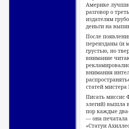
Америке лучшие 
разговор о трет
издателям грубо
деньги на выпив
После появлени
переизданы (и м
грустью, но тве
внимание читаю
рекламировались
внимания интел
распространятьс
статей мистера 
Писать миссис Ф
элегий) вышла в
пор каждые два-
— она печатала
«Статуи Ахиллес