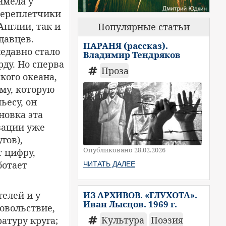
имела у
 переплетчики
Англии, так и
Популярные статьи
давцев.
ПАРАНЯ (рассказ).
едавно стало
Владимир Тендряков
рду. Но сперва
Проза
кого океана,
мму, которую
ьесу, он
новка эта
зации уже
гов),
Опубликовано 28.02.2026
 цифру,
ботает
ЧИТАТЬ ДАЛЕЕ
телей и у
ИЗ АРХИВОВ. «ГЛУХОТА».
Иван Лысцов. 1969 г.
овольствие,
Культура
Поэзия
атуру круга;