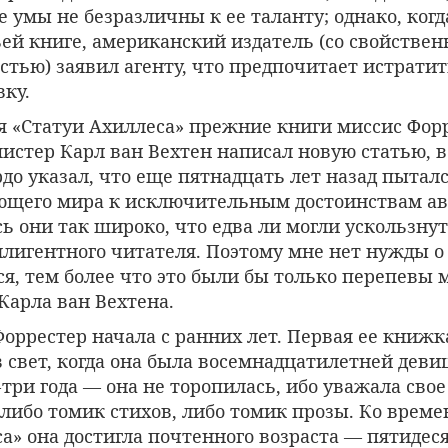
умы не безразличны к ее таланту; однако, когд
ьей книге, американский издатель (со свойствен
стью) заявил агенту, что предпочитает истрати
ку.
я «Статуи Ахиллеса» прежние книги миссис Фор
истер Карл ван Вехтен написал новую статью, в
рдо указал, что еще пятнадцать лет назад пытал
щего мира к исключительным достоинствам авт
 они так широко, что едва ли могли ускользнут
лигентного читателя. Поэтому мне нет нужды о
я, тем более что это были бы только перепевы 
Карла ван Вехтена.
оррестер начала с ранних лет. Первая ее книжк
 свет, когда она была восемнадцатилетней девиц
три года — она не торопилась, ибо уважала свое
 либо томик стихов, либо томик прозы. Ко врем
а» она достигла почтенного возраста — пятидеся