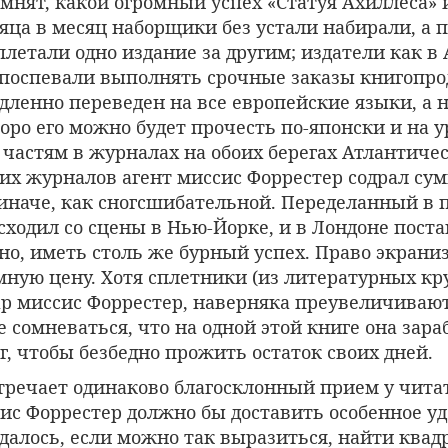
омнят, какой огромный успех «Статуя Ахиллеса» 
яца в месяц наборщики без устали набирали, а
плетали одно издание за другим; издатели как в 
 поспевали выполнять срочные заказы книгопро
ленно переведен на все европейские языки, а н
коро его можно будет прочесть по-японски и на у
 частям в журналах на обоих берегах Атлантичес
тих журналов агент миссис Форрестер содрал су
иначе, как сногсшибательной. Переделанный в п
сходил со сцены в Нью-Йорке, и в Лондоне поста
но, иметь столь же бурный успех. Право экрани
мную цену. Хотя сплетники (из литературных кру
ар миссис Форрестер, наверняка преувеличивают
 сомневаться, что на одной этой книге она зара
г, чтобы безбедно прожить остаток своих дней.
тречает одинаково благосклонный прием у чита
ис Форрестер должно бы доставить особенное уд
далось, если можно так выразиться, найти квадр