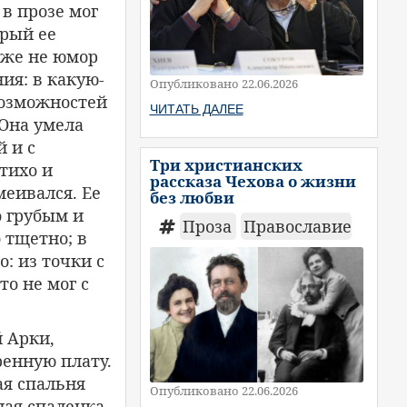
 в прозе мог
орый ее
аже не юмор
ия: в какую-
Опубликовано 22.06.2026
возможностей
ЧИТАТЬ ДАЛЕЕ
 Она умела
й и с
Три христианских
 тихо и
рассказа Чехова о жизни
меивался. Ее
без любви
о грубым и
Проза
Православие
 тщетно; в
: из точки с
о не мог с
 Арки,
ренную плату.
ая спальня
Опубликовано 22.06.2026
ная спаленка