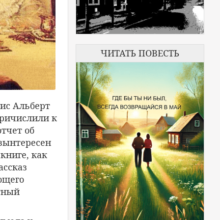
ЧИТАТЬ ПОВЕСТЬ
сис Альберт
причислили к
тчет об
езынтересен
 книге, как
ассказ
ющего
тный