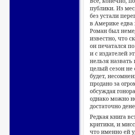
Все, конечно, п
публики. Из мес
без устали пере
в Америке едва
Роман был немед
известно, что с
он печатался по
и с издателей э
нельзя назвать 
целый сезон не 
будет, несомнен
продано за огро
обсуждая гонор
однако можно не
достаточно дене
Редкая книга вс
критики, и мисс
что именно ей у