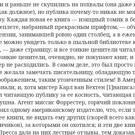
ки и раньше не скупились на похвалы (она даже
ак должное), но публика почему-то никак не мо
ву. Каждая новая ее книга — изящный томик в б
еплете, набранный прекрасным шрифтом, — об
ензии, занимавшей ровно один столбец, а в еж
ые можно увидеть только в пыльной библиотеке 
, — даже страницу; и все тонкие ценители чита
тонкие ценители, очевидно, не покупают книг, и
р не расходились. В самом деле, это был просто
е желала замечать писательницу, обладающую 
ображением, таким утонченным стилем! В Амер
знали, и, хотя мистер Карл ван Вехтен [1]написал
л читающую публику за ее косность, читающая 
ушна. Агент миссис Форрестер, горячий поклон
зил одному американскому издателю, что, если т
ее книги, не видать ему других (скорей всего как
чиков), за которыми он охотился; и эти две кн
ресса дала на них лестные отзывы, тем доказав,