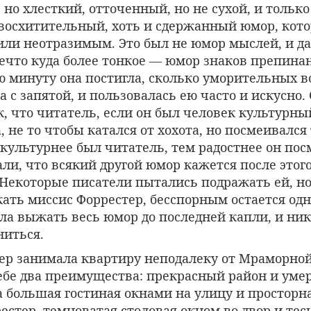
но хлесткий, отточенный, но не сухой, и только
 восхитительный, хоть и сдержанный юмор, кот
или неотразимым. Это был не юмор мыслей, и д
нечто куда более тонкое — юмор знаков препинан
ю минуту она постигла, сколько уморительных 
ка с запятой, и пользовалась ею часто и искусно.
к, что читатель, если он был человек культурны
 не то чтобы катался от хохота, но посмеивался
 культурнее был читатель, тем радостнее он пос
ли, что всякий другой юмор кажется после этог
Некоторые писатели пытались подражать ей, но
ать миссис Форрестер, бесспорным остается одно
ла выжать весь юмор до последней капли, и никт
ниться.
ер занимала квартиру неподалеку от Мраморной
ебе два преимущества: прекрасный район и уме
а большая гостиная окнами на улицу и просторн
естер, темноватая столовая окном во двор и тес