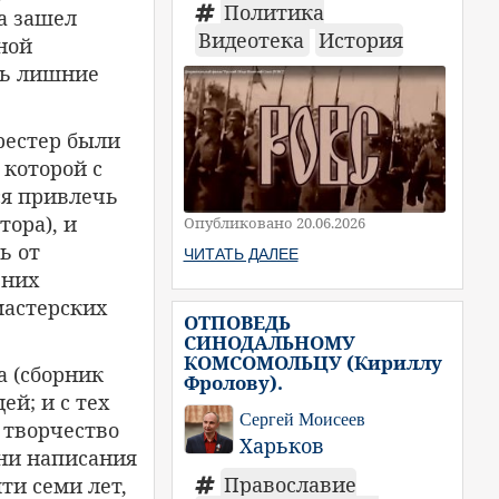
Политика
а зашел
Видеотека
История
ной
ть лишние
рестер были
 которой с
ся привлечь
ора), и
Опубликовано 20.06.2026
ь от
ЧИТАТЬ ДАЛЕЕ
 них
мастерских
ОТПОВЕДЬ
СИНОДАЛЬНОМУ
КОМСОМОЛЬЦУ (Кириллу
а (сборник
Фролову).
ей; и с тех
Сергей Моисеев
 творчество
Харьков
ени написания
Православие
ти семи лет,