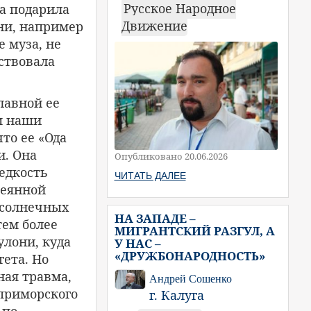
Русское Народное
на подарила
Движение
ни, например
ее муза, не
ествовала
лавной ее
м наши
то ее «Ода
и. Она
Опубликовано 20.06.2026
редкость
ЧИТАТЬ ДАЛЕЕ
веянной
о солнечных
НА ЗАПАДЕ –
тем более
МИГРАНТСКИЙ РАЗГУЛ, А
улони, куда
У НАС –
«ДРУЖБОНАРОДНОСТЬ»
гета. Но
ная травма,
Андрей Сошенко
приморского
г. Калуга
 по-