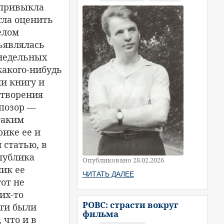
 привыкла
гла оценить
елом
ъявлялась
енедельных
какого-нибудь
ли книгу и
 творения
 позор —
таким
ике ее и
 статью, в
публика
Опубликовано 28.02.2026
ник ее
ЧИТАТЬ ДАЛЕЕ
от не
их-то
РОВС: страсти вокруг
иги были
фильма
 что и в