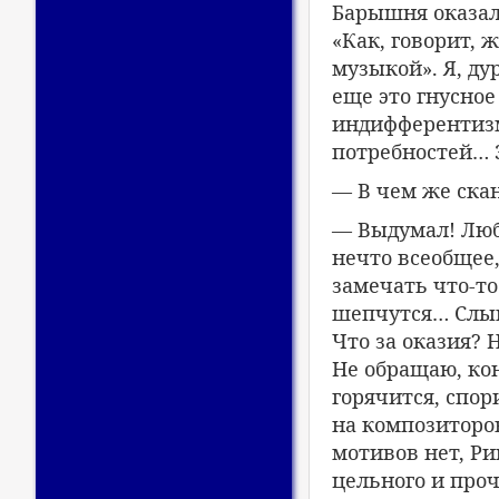
Барышня оказала
«Как, говорит,
музыкой». Я, ду
еще это гнусное
индифферентизм
потребностей… 
— В чем же ска
— Выдумал! Любо
нечто всеобщее,
замечать что-то
шепчутся… Слыш
Что за оказия? 
Не обращаю, ко
горячится, спор
на композиторов
мотивов нет, Ри
цельного и про