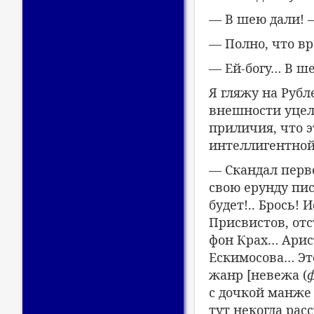
— В шею дали! —
— Полно, что вр
— Ей-богу… В ш
Я гляжу на Рубл
внешности уцел
приличия, что э
интеллигентной
— Скандал перво
свою ерунду пи
будет!.. Брось!
Присвистов, от
фон Крах… Арист
Ескимосова… Эт
жанр [невежа (
с дочкой манже 
тут некогда рас