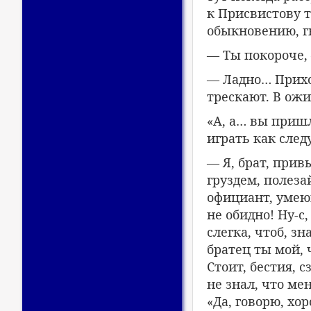
к Присвистову т
обыкновению, г
— Ты покороче, 
— Ладно… Прихо
трескают. В ожи
«А, а… вы пришл
играть как след
— Я, брат, при
груздем, полеза
официант, умею
не обидно! Ну-с
слегка, чтоб, з
братец ты мой, 
Стоит, бестия, 
не знал, что ме
«Да, говорю, хо