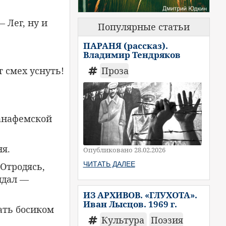
 Лег, ну и
Популярные статьи
ПАРАНЯ (рассказ).
Владимир Тендряков
т смех уснуть!
Проза
анафемской
ня.
Опубликовано 28.02.2026
ЧИТАТЬ ДАЛЕЕ
Отродясь,
ндал —
ИЗ АРХИВОВ. «ГЛУХОТА».
Иван Лысцов. 1969 г.
ать босиком
Культура
Поэзия