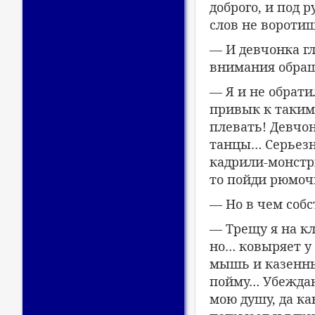
доброго, и под 
слов не вороти
— И девчонка гл
внимания обра
— Я и не обрат
привык к таким
плевать! Девчон
танцы… Серьезн
кадрили-монстр
то пойди рюмочк
— Но в чем собс
— Трещу я на к
но… ковыряет у 
мышь и казенные
пойму… Убеждаю
мою душу, да ка