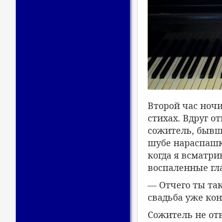
Второй час ночи
стихах. Вдруг о
сожитель, бывш
шубе нараспашк
когда я всматри
воспаленные гла
— Отчего ты так
свадьба уже ко
Сожитель не отв