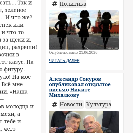
сать… Так и
Политика
, зеленое
т… И что же?
енек или
 и что-то
 за щеки и,
дип, разреши!
Опубликовано 21.06.2026
вочки в
ЧИТАТЬ ДАЛЕЕ
от казус. На
ою фигуру…
уло! На мое
Александр Сокуров
. Всё мне
опубликовал открытое
письмо Никите
нии. «Наша
Михалкову
 —
Новости
Культура
ов молодца и
мехи, а
т тебе и
, чего