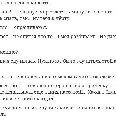
тся на свою кровать.
тина! — слышу я через десять минут его шёпот. —
ь спать, так… ну тебя к чёрту!
етя? — спрашиваю я.
нает… не спится что-то… Смех разбирает… Не дае
смешно?
ная случилась. Нужно же было случиться этой 
из-за перегородки и со смехом садится около ме
вестно… — говорит он, ероша свою прическу. — 
 не испытывал еще таких пассажей… Ха-ха… Ска
еликосветский скандал!
я кулаком по колену, вскакивает и начинает шаг
лу.