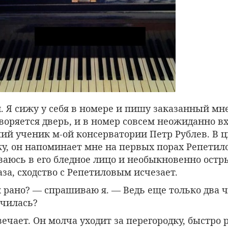
. Я сижу у себя в номере и пишу заказанный мн
творяется дверь, и в номер совсем неожиданно в
ий ученик м-ой консерватории Петр Рублев. В ц
у, он напоминает мне на первых порах Репетило
ваюсь в его бледное лицо и необыкновенно остр
за, сходство с Репетиловым исчезает.
 рано? — спрашиваю я. — Ведь еще только два ч
нчилась?
ечает. Он молча уходит за перегородку, быстро 