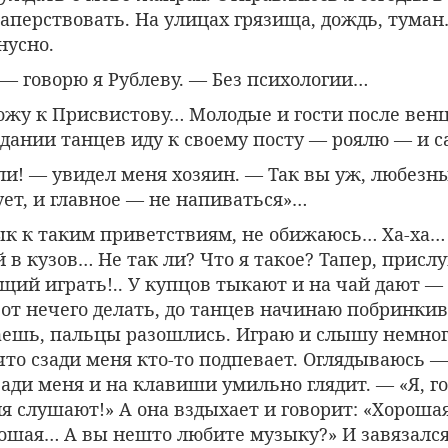
аперствовать. На улицах грязища, дождь, туман
нусно.
— говорю я Рублеву. — Без психологии…
жу к Присвистову… Молодые и гости после вен
дании танцев иду к своему посту — роялю — и с
и! — увидел меня хозяин. — Так вы уж, любезны
ует, и главное — не напиваться»…
вык к таким приветствиям, не обижаюсь… Ха-ха…
й в кузов… Не так ли? Что я такое? Тапер, присл
щий играть!.. У купцов тыкают и на чай дают —
, от нечего делать, до танцев начинаю побринкив
наешь, пальцы разошлись. Играю и слышу немног
что сзади меня кто-то подпевает. Оглядываюсь 
сзади меня и на клавиши умильно глядит. — «Я, го
ня слушают!» А она вздыхает и говорит: «Хороша
рошая… А вы нешто любите музыку?» И завязалс