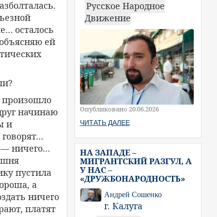
азболталась.
Русское Народное
рьезной
Движение
ие… осталось
 объясняю ей
етических
ли?
, произошло
Опубликовано 20.06.2026
друг начинаю
ы и
ЧИТАТЬ ДАЛЕЕ
 говорят…
к — ничего…
НА ЗАПАДЕ –
ышня
МИГРАНТСКИЙ РАЗГУЛ, А
У НАС –
ику пустила
«ДРУЖБОНАРОДНОСТЬ»
ороша, а
Андрей Сошенко
оздать ничего
г. Калуга
рают, платят