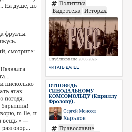
Политика
… На душе, по
Видеотека
История
ца фрукты
ажусь.
й, смотрите:
Опубликовано 20.06.2026
ЧИТАТЬ ДАЛЕЕ
 Назвался
уга…
 и нисколько
ОТПОВЕДЬ
СИНОДАЛЬНОМУ
ать этак
КОМСОМОЛЬЦУ (Кириллу
о погодя,
Фролову).
— барышня!
Сергей Моисеев
ворю, m-lle, и
Харьков
я вещь!» —
я разговор…
Православие