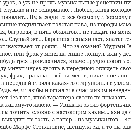
а урок, а уж не прочь музыкальные рецензии пи
 слушаю и не оспариваю… Люблю, когда молодое
 шевелит… Ну, а сзади-то всё бормочут, бормочу
арышне подплывает толстая пава, из породы мам
ая, багровая, в пять обхватов… не глядит на меня
хо… Слушай же… Барышня вспыхивает, хватается
отскакивает от рояля… Что за оказия? Мудрый Э
рное, или фрак у меня на спине лопнул, или у де
ибудь грех приключился, иначе трудно понять эт
ду минут через десять в переднюю оглядеть св
ук, фрак, тралала… всё на месте, ничего не лопн
, в передней стояла какая-то старушонка с узлом
удь ее, я так бы и остался в счастливом неведе
т без того, чтоб характера своего не показать,
на какому-то лакею. — Увидала около фортепьян
ясы точить, словно с настоящим каким… ахи да с
, выходит, не гость, а тапер… из музыкантов… Во
сибо Марфе Степановне, шепнула ей, а то бы она