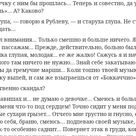
ручку с ним бы прошлась… Теперь и совестно, да 
шь»… А? Каково?
упа, — говорю я Рублеву, — и старуха глупа. Не с
щать…
ил внимания… Только смешно и больше ничего. Я
 пассажам… Прежде, действительно, больно был
ка глупая, молодая… ее же жалко! Сажусь я и н
ого там ничего не нужно… Знай себе закатываю
ы да гремучие марши… Коли тошно твоей музы
у выпей, и сам же взыграешься от «Боккаччио»
твенно скандал?
лавишах и… не думаю о девочке… Смеюсь и боль
меня что-то под сердцем! Точно сидит у меня п
 сухари грызет… Отчего мне грустно и гнусно, 
 себя, браню, смеюсь… подпеваю своей музыке,
к-то особенно саднит… Повернет этак в груди, к