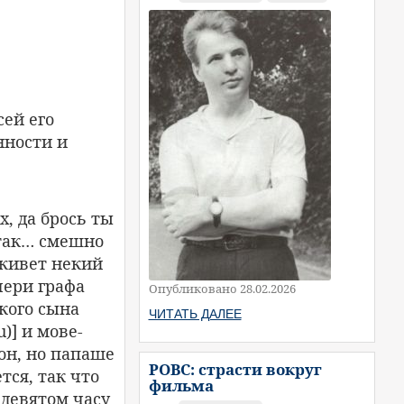
сей его
нности и
, да брось ты
 так… смешно
 живет некий
чери графа
Опубликовано 28.02.2026
кого сына
ЧИТАТЬ ДАЛЕЕ
u)] и мове-
тон, но папаше
РОВС: страсти вокруг
ется, так что
фильма
 девятом часу