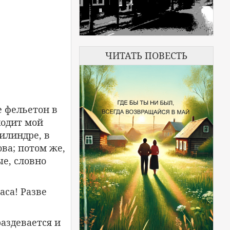
ЧИТАТЬ ПОВЕСТЬ
е фельетон в
ходит мой
илиндре, в
ва; потом же,
ые, словно
аса! Разве
раздевается и