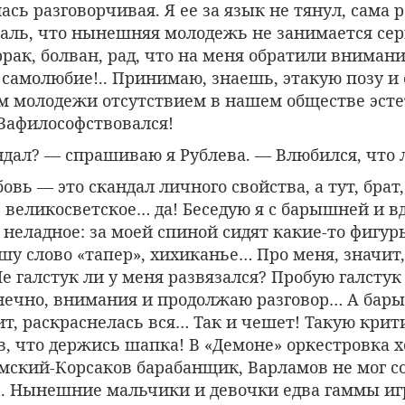
сь разговорчивая. Я ее за язык не тянул, сама р
 жаль, что нынешняя молодежь не занимается се
ррак, болван, рад, что на меня обратили вниман
 самолюбие!.. Принимаю, знаешь, этакую позу и
 молодежи отсутствием в нашем обществе эст
Зафилософствовался!
ндал? — спрашиваю я Рублева. — Влюбился, что 
вь — это скандал личного свойства, а тут, брат
 великосветское… да! Беседую я с барышней и в
 неладное: за моей спиной сидят какие-то фигур
у слово «тапер», хихиканье… Про меня, значит,
Не галстук ли у меня развязался? Пробую галсту
нечно, внимания и продолжаю разговор… А бар
ит, раскраснелась вся… Так и чешет! Такую крит
, что держись шапка! В «Демоне» оркестровка х
мский-Корсаков барабанщик, Варламов не мог с
ч. Нынешние мальчики и девочки едва гаммы иг