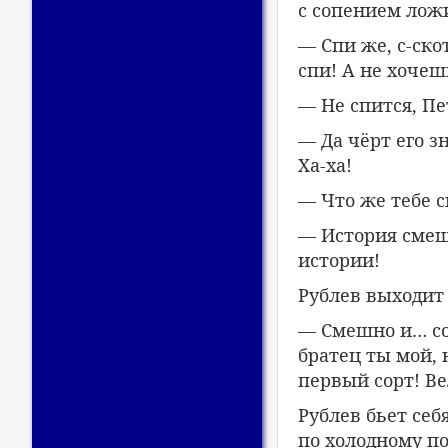
с сопением ложи
— Спи же, с-ско
спи! А не хочеш
— Не спится, П
— Да чёрт его з
Ха-ха!
— Что же тебе 
— История смеш
истории!
Рублев выходит 
— Смешно и… со
братец ты мой,
первый сорт! В
Рублев бьет себ
по холодному по