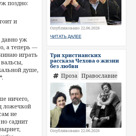
уж поздно:
тоит и
Опубликовано 22.06.2026
ЧИТАТЬ ДАЛЕЕ
 давно уж
о, а теперь —
ачинаю играть
Три христианских
рассказа Чехова о жизни
 вальсы,
без любви
кальной душе,
Проза
Православие
*.
ше ничего,
од ложечкой
сам не
 но саднит
овырнет,
Опубликовано 22.06.2026