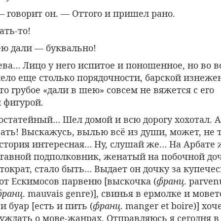
 говорит он. — Оттого и пришел рано.
ать-то!
ею дали — буквально!
ева… Лицо у него испитое и поношенное, но во в
ело еще столько порядочности, барской изнеже
то грубое «дали в шею» совсем не вяжется с его
 фигурой.
статейный… Шел домой и всю дорогу хохотал. Ах
сать! Выскажусь, вылью всё из души, может, не
 История интересная… Ну, слушай же… На Арбате
ставной подполковник, женатый на побочной до
ократ, стало быть… Выдает он дочку за купечес
от Ескимосов парвеню [выскочка (
франц
. parven
франц
. mauvais genre)], свинья в ермолке и мове
и буар [есть и пить (
франц
. manger et boire)] хоч
суждать о мове-жанрах. Отправляюсь я сегодня в