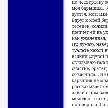
по четвертаку з
моя барышня… Я
дуется, мозгами
Вдруг к моей б
тетенек, солидн
шепчет ей на у
как ужаленная, 
Ну, думаю, наве
туалете какой-н
всякий случай и
оглядываю галст
счастье, братец
объяснила… Не б
барышня не може
рассказывает о
давай с ним бал
молодец-то этот
поговорила! Спа