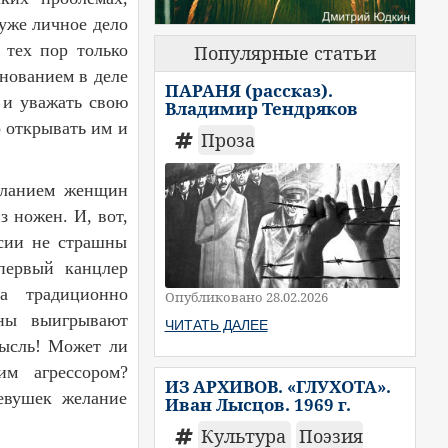
уже личное дело
 тех пор только
Популярные статьи
нованием в деле
ПАРАНЯ (рассказ).
 и уважать свою
Владимир Тендряков
о открывать им и
Проза
еланием женщин
з ножен. И, вот,
ссии не страшны
 первый канцлер
а традиционно
Опубликовано 28.02.2026
йны выигрывают
ЧИТАТЬ ДАЛЕЕ
мысль! Может ли
им агрессором?
ИЗ АРХИВОВ. «ГЛУХОТА».
евушек желание
Иван Лысцов. 1969 г.
Культура
Поэзия