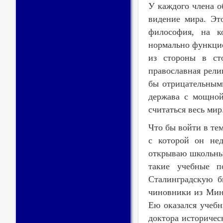
У каждого члена о
видение мира. Эт
философия, на ко
нормально функцио
из стороны в ст
православная рели
бы отрицательным
держава с мощной
считаться весь мир
Что бы войти в те
с которой он не
открываю школьные
такие учебные п
Сталинградскую б
чиновники из Минп
Ею оказался учебн
доктора историчес