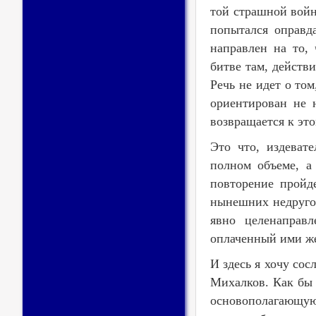
той страшной войн
попытался оправд
направлен на то,
битве там, действи
Речь не идет о то
ориентирован не 
возвращается к эт
Это что, издеват
полном объеме, а
повторение пройд
нынешних недруго
явно целенаправл
оплаченный ими же
И здесь я хочу со
Михалков. Как бы 
основополагающую