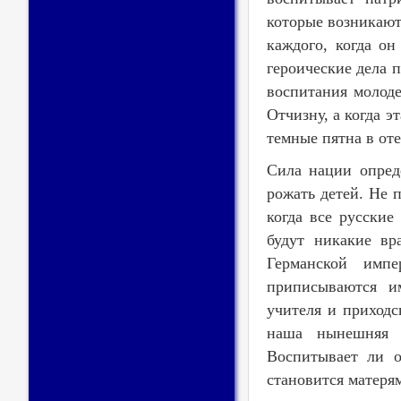
которые возникают
каждого, когда он
героические дела 
воспитания молод
Отчизну, а когда э
темные пятна в от
Сила нации опред
рожать детей. Не п
когда все русски
будут никакие вр
Германской имп
приписываются и
учителя и приход
наша нынешняя о
Воспитывает ли о
становится матеря