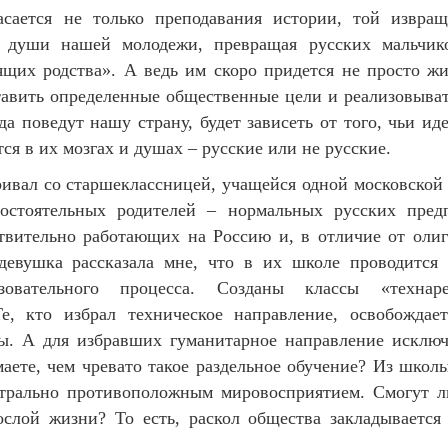
касается не только преподавания истории, той извра
т души нашей молодежи, превращая русских мальчик
щих родства». А ведь им скоро придется не просто жи
ставить определенные общественные цели и реализовыват
да поведут нашу страну, будет зависеть от того, чьи и
я в их мозгах и душах – русские или не русские.
ривал со старшеклассницей, учащейся одной московской
состоятельных родителей – нормальных русских пред
ствительно работающих на Россию и, в отличие от оли
а девушка рассказала мне, что в их школе проводится
азовательного процесса. Созданы классы «техна
Те, кто избрал техническое направление, освобождае
ры. А для избравших гуманитарное направление исклю
аете, чем чревато такое раздельное обучение? Из школ
трально противоположным мировосприятием. Смогут л
ослой жизни? То есть, раскол общества закладывается