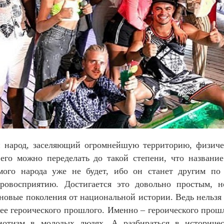
народ, заселяющий огромнейшую территорию, физиче
 его можно переделать до такой степени, что названи
амого народа уже не будет, ибо он станет другим по
ровосприятию. Достигается это довольно простым, 
 новые поколения от национальной истории. Ведь нельзя
 ее героического прошлого. Именно – героического прош
иотизм в молодых людях. А разбираться в историчес