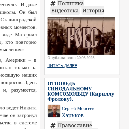
Политика
теснялся. И даже
Видеотека
История
в школы. Он был
 Сталинградской
новных моментов.
м виде. Материал
х, кто повторно
смысления».
Опубликовано 20.06.2026
го, Америки – в
ЧИТАТЬ ДАЛЕЕ
читан только на
озносящую наших
вопросов. Здесь
ОТПОВЕДЬ
СИНОДАЛЬНОМУ
и, разумеется,
КОМСОМОЛЬЦУ (Кириллу
Фролову).
рую ведет Никита
Сергей Моисеев
Харьков
учае он затронул
ьства в системе
Православие