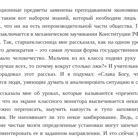
иционные предметы заменены преподаванием экономик
 таким вот набором знаний, который необходим лишь
, что ни на есть непроизводительной части общества. 
заключается в механическом заучивании Конституции РФ
. Так, старшеклассница мне рассказала, как на одном у
что демократия – это самая лучшая форма государственно
мало человечество. Мальчик из их класса поднял руку 
лучше всех, то почему вокруг столько лжи?» И учительни
орадовал этот рассказ. И я подумал: «Слава Богу, 
ся люди, умеющие думать и анализировать ситуацию в с
ссказала мне об уроках, которые называются «презент
, что на экране классного монитора высвечивается нек
ужно переписать, выучить наизусть и тупо запомнит
я. Не напоминает ли это некое замбирование. Ведь, с
ие чистые мозги определенные установки могут запечат
риентировать ее в заданном направлении. И это сейчас 