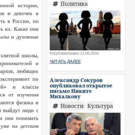
Политика
щенной истории,
ов и девочек в
ть в России, но
ь их. Какие они
деалы и духовные
Опубликовано 21.06.2026
 элитной школы,
ЧИТАТЬ ДАЛЕЕ
принимателей и
гархов, любящих
 эксперимент по
Александр Сокуров
опубликовал открытое
рей» и классы
письмо Никите
тся от изучения
Михалкову
чаются физика и
Новости
Культура
ы выйдут люди с
и они понимать
 уже на детском