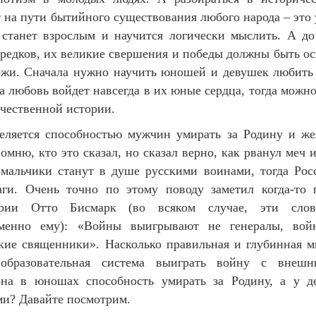
 на пути бытийного существования любого народа – это 
 станет взрослым и научится логически мыслить. А до
предков, их великие свершения и победы должны быть ос
ежи. Сначала нужно научить юношей и девушек любить
та любовь войдет навсегда в их юные сердца, тогда можн
ечественной истории.
еляется способностью мужчин умирать за Родину и ж
омню, кто это сказал, но сказал верно, как рванул меч и
е мальчики станут в душе русскими воинами, тогда Ро
аги. Очень точно по этому поводу заметил когда-то
ерии Отто Бисмарк (во всяком случае, эти слов
менно ему): «Войны выигрывают не генералы, во
ские священники». Насколько правильная и глубинная 
бразовательная система выиграть войну с внешн
на в юношах способность умирать за Родину, а у д
ми? Давайте посмотрим.