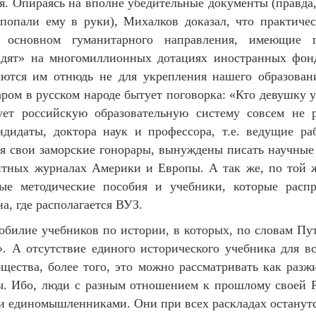
я. Опираясь на вполне убедительные документы (правда,
 попали ему в руки), Михалков доказал, что практиче
основном гуманитарного направления, имеющие г
идят» на многомиллионных дотациях иностранных фонд
яются им отнюдь не для укрепления нашего образова
аром в русском народе бытует поговорка: «Кто девушку у
ует российскую образовательную систему совсем не 
дидаты, доктора наук и профессора, т.е. ведущие р
я свои заморские гонорары, вынуждены писать научные 
итных журналах Америки и Европы. А так же, по той 
ные методические пособия и учебники, которые расп
а, где располагается ВУЗ.
 обилие учебников по истории, в которых, по словам Пу
. А отсутствие единого исторического учебника для в
бщества, более того, это можно рассматривать как разж
ы. Ибо, люди с разным отношением к прошлому своей 
и единомышленниками. Они при всех раскладах останутс