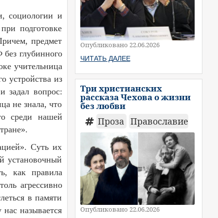
и, социологии и
 при подготовке
Причем, предмет
Опубликовано 22.06.2026
 без глубинного
ЧИТАТЬ ДАЛЕЕ
роке учительница
го устройства из
Три христианских
и задал вопрос:
рассказа Чехова о жизни
ца не знала, что
без любви
что среди нашей
Проза
Православие
тране».
ацией». Суть их
ий установочный
ь, как правила
толь агрессивно
леться в памяти
Опубликовано 22.06.2026
у нас называется