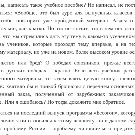
ы, написать такое учебное пособие? Но написал, не пос
аться: «Вообще, это был курс для выпускных классо
 чтобы повторить уже пройденный материал. Раздел о
тельно, дан кратко. Но это не значит, что в нем нет ос
м, что мы стремились дать эту тему в каком-то усеченно
на учеников, которые проходят тему впервые, а на те
ому материалу, но уже на новом, более высоком уровне о
ельство или бред? О победах союзников, прежде все
 о русских победах – кратко. Если весь учебник расс
енного материала, то зачем ваять целую книгу, прев
в: хватило бы и тонкой брошюры с перечнем основных 
енный заказ, полученный от зарубежных заказчиков 
. Или я ошибаюсь? Но тогда докажите мне обратное.
слаться на последний выпуск программы «Бесогон», кото
лично я ни относился к этому человеку, но в данном сл
 проблему России – проблему чиновничьего предател