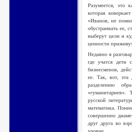
Разумеется, это 
которая коверкае
«Иванов, не помня
обустраивать ее, 
выберут цели и ку
ценности приживутс
Недавно я разгова
где учатся дети 
бизнесменов, дей
ее. Так, вот, эт
разделению обр
«гуманитариев». 
русской литерату
математика. Поним
совершенно диаме
друг друга во взр
уровне.