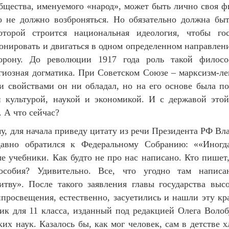
бщества, именуемого «народ», может быть лично своя ф
о не должно возброняться. Но обязательно должна бы
торой строится национальная идеология, чтобы гос
нировать и двигаться в одном определенном направлении
орону. До революции 1917 года роль такой филос
гиозная догматика. При Советском Союзе – марксизм-л
и свойствами он ни обладал, но на его основе была п
 культурой, наукой и экономикой. И с державой это
. А что сейчас?
му, для начала приведу цитату из речи Президента РФ В
давно обратился к Федеральному Собранию: ««Иногд
 учебники. Как будто не про нас написано. Кто пишет,
особия? Удивительно. Все, что угодно там напис
итву». После такого заявления главы государства выс
росвещения, естественно, засуетились и нашли эту кр
ик для 11 класса, изданный под редакцией Олега Волобу
ких наук. Казалось бы, как мог человек, сам в детстве