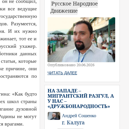
 он не сообщил,
Русское Народное
ски все ведущие
Движение
осударственную
ов. Разумеется,
ния. И их нужно
жинает, тот ее и
русский ухажер.
аботники данных
статьи, которые
Опубликовано 20.06.2026
же причине, они
ЧИТАТЬ ДАЛЕЕ
ространяются по
НА ЗАПАДЕ –
тина: «Как будто
МИГРАНТСКИЙ РАЗГУЛ, А
У НАС –
сех школ страны
«ДРУЖБОНАРОДНОСТЬ»
игание духовной
Андрей Сошенко
Родины не могут
г. Калуга
я врагами.