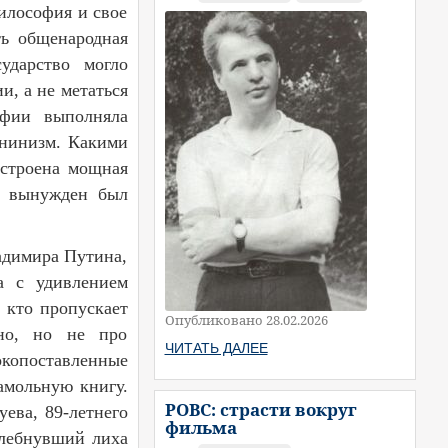
илософия и свое
ть общенародная
ударство могло
, а не метаться
офии выполняла
енинизм. Какими
остроена мощная
й вынужден был
ладимира Путина,
а с удивлением
 кто пропускает
Опубликовано 28.02.2026
ано, но не про
ЧИТАТЬ ДАЛЕЕ
окопоставленные
амольную книгу.
РОВС: страсти вокруг
ева, 89-летнего
фильма
 хлебнувший лиха