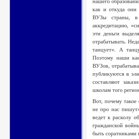
нашего образовани
как и откуда они
ВУЗы страны, в 
аккредитацию, «с
эти деньги выдел
отрабатывать. Нед
танцует». А танц
Поэтому наши кан
ВУЗов, отрабатыва
публикуются в эл
составляют заказ
школам того регион
Вот, почему такое
не про нас пишут»
ведет к расколу о
гражданской войн
быть соратниками 