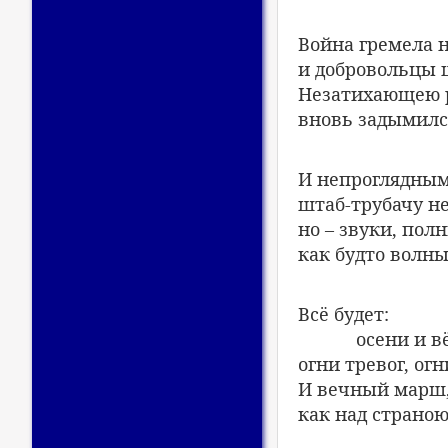
Война гремела н
и добровольцы 
Незатихающею 
вновь задымилс
И непроглядны
штаб-трубачу не
но – звуки, пол
как будто волн
Всё будет:
осени и в
огни тревог, огн
И вечный марш,
как над страною