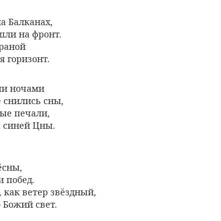
а Балканах,
шли на фронт.
раной
я горизонт.
ми ночами
 снились сны,
ные печали,
ы синей Цны.
ёсны,
и побед.
 как ветер звёздный,
 Божий свет.