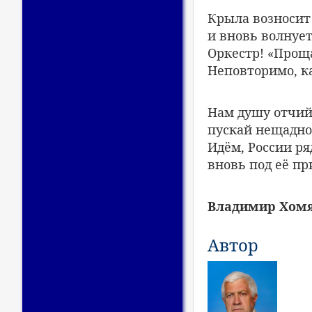
Крыла возносит 
и вновь волнует
Оркестр! «Прощ
Неповторимо, ка
Нам душу отчий
пускай нещадно 
Идём, России ря
вновь под её п
Владимир Хомяк
Автор