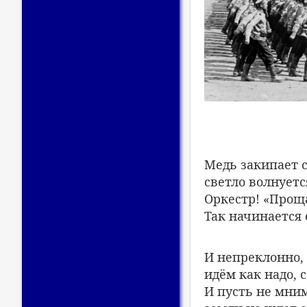
Медь закипает с
светло волнуетс
Оркестр! «Прощ
Так начинается 
И непреклонно, 
идём как надо, с
И пусть не мним