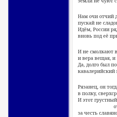
земли не чуют с
Нам очи отчий 
пускай не сладок
Идём, России ря
вновь под её п
И не смолкают 
и вера вещая, и
Да, долго был п
кавалерийский 
Рязанец, он тогд
в полку, сверхс
И этот грустны
о
за честь славян