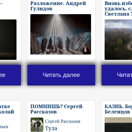
–
Разложение. Андрей
Вновь изб
Гулидов
удалось, 
Светлана
ее
Читать далее
Чита
атке
ПОМНИШЬ? Сергей
КАЗНЬ. Бо
колай
Рассказов
Беленцов
Сергей Рассказов
вьев
Тула