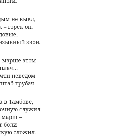
апоги.
дым не выел,
 – горек он.
довые,
ризывный звон.
в марше этом
 плач…
очти неведом
штаб-трубач.
а в Тамбове,
рочную служил.
й марш –
т боли
скую сложил.