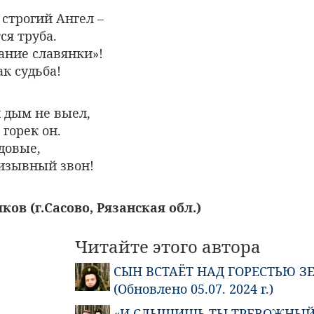
строгий Ангел –
ся труба.
ание славянки»!
к судьба!
 дым не выел,
горек он.
довые,
ризывный звон!
ов (г.Сасово, Рязанская обл.)
Читайте этого автора
СЫН ВСТАЁТ НАД ГОРЕСТЬЮ З
(Обновлено 05.07. 2024 г.)
«И СЛЫШИШЬ ТЫ ТРЕВОЖНЫЙ