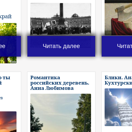
край
ее
Читать далее
Чита
о ты
Романтика
Блики. А
й
российских деревень.
Кухтурск
Анна Любимова
ев