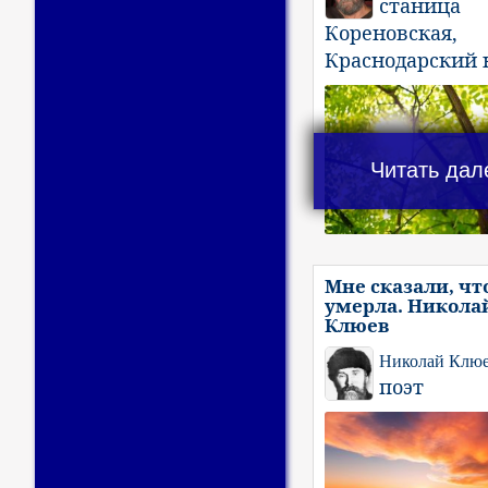
станица
Кореновская,
Краснодарский 
Читать дал
Мне сказали, чт
умерла. Никола
Клюев
Николай Клю
поэт