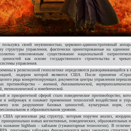
пользуясь своей неуязвимостью, церковно-административный аппара
тву структуры управления, фактически ориентированные на единение
бсолютно невозможным существование национальной патриотическ
 ценностей как основе государственного строительства и чрева
 системы управления.
емены в религиозной геополитике определяются разворачивающейся в 
олюцией, лидером которой являются США. После принятия «Страт
 целого ряда конкретизирующих документов центры управления перешли
рах противоборства –
военной, дипломатической, внутриполитическ
, технологической и поведенческой.
и приоритетной сферой стало поведенческое противоборство, котор
и и нейронаук и означает применение технологий воздействия и упр
мену или разрушение базовых ценностей, культурных норм, стер
ессиональном и образовательном уровнях.
А организован ряд структур, которым поручен анализ, координа
й принципиально новых когнитивных, поведенческих, образовательных 
х название highhum – хайхьюм (гуманитарные технологии). В отличие 
RPA, программы хайхьюма финансируются через закрытую структуру 