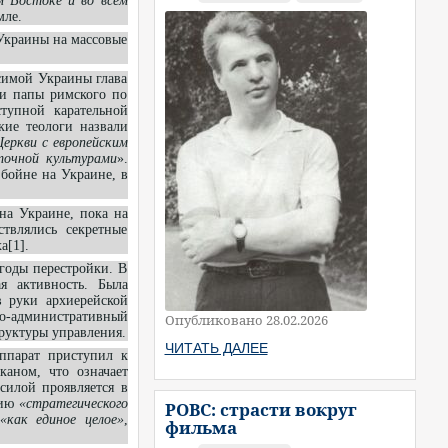
м Востоке и во всём
емле.
Украины на массовые
симой Украины глава
ии папы римского по
ступной карательной
кие теологи назвали
еркви с европейским
точной культурами
».
бойне на Украине, в
на Украине, пока на
твлялись секретные
а[1].
годы перестройки. В
я активность. Была
в руки архиерейской
о-административный
Опубликовано 28.02.2026
труктуры управления.
ЧИТАТЬ ДАЛЕЕ
ппарат приступил к
аном, что означает
силой проявляется в
нию
«стратегического
РОВС: страсти вокруг
«как единое целое»
,
фильма