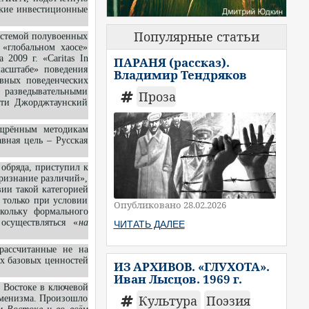
ские инвестиционные
Популярные статьи
истемой полувоенных
 «глобальном хаосе»
2009 г. «Caritas In
ПАРАНЯ (рассказ).
масштабе» поведения
Владимир Тендряков
вных поведенческих
 разведывательными
Проза
сти Джорджтаунский
ощрённым методикам
вная цель – Русская
обряда, приступил к
признание различий»,
ии такой категорией
 только при условии
Опубликовано 28.02.2026
кольку формального
осуществляться «
на
ЧИТАТЬ ДАЛЕЕ
ассчитанные не на
ых базовых ценностей
ИЗ АРХИВОВ. «ГЛУХОТА».
Иван Лысцов. 1969 г.
 Востоке в ключевой
Культура
Поэзия
уменизма. Произошло