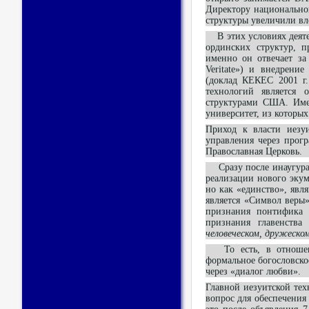
Директору национально
структуры увеличили вл
В этих условиях деятел
ординских структур, п
именно он отвечает за
Veritate») и внедрени
(доклад КЕКЕС 2001 г.
технологий является 
структурами США. Име
университет, из которы
Приход к власти иез
управления через прог
Православная Церковь.
Сразу после инаугурац
реализации нового экум
но как «единство», явл
является «Символ веры»
признания понтифика 
признания главенства
человеческом, дружеском
То есть, в отношени
формальное богословско
через «диалог любви».
Главной иезуитской те
вопрос для обеспечения