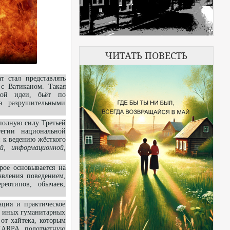
ЧИТАТЬ ПОВЕСТЬ
т стал представлять
 с Ватиканом. Такая
ой
идеи, бьёт по
та разрушительными
полную силу Третьей
егии национальной
 к ведению жёсткого
ой, информационной,
ое основывается на
авления поведением,
еотипов, обычаев,
ция и практическое
и иных гуманитарных
от хайтека, которым
IARPA, подотчетную