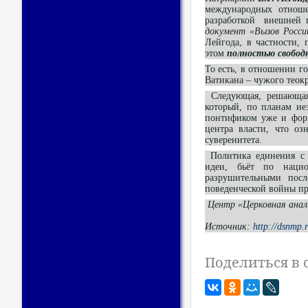
международных отноше
разработкой внешней 
документ «Вызов Росси
Лейгода, в частности,
этом
полностью свободн
То есть, в отношении г
Ватикана – чужого теокр
Следующая, решающая 
который, по планам ие
понтификом уже и форм
центра власти, что оз
суверенитета.
Политика единения с 
идеи, бьёт по нацио
разрушительными посл
поведенческой войны пр
Центр «Церковная ана
Источник:
http://dsnmp.r
Поделиться в 