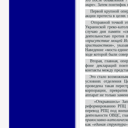
это после объявления 7 
мире
». Затем понтифик 
Первой крупной операц
акции протеста в целях
Отправной точкой этог
Украинской греко-като
случаю дня памяти «с
деятельностью против 
«
присутствие мощей Ио
христианством
», указ
Наведение «моста един
ходе которой были сове
Вторая, главная, опера
фоне деклараций понт
контакты между предста
Это стало возможным в
условиях отделения Це
проведена такая перес
корпорации, преврати
аппарат не только замен
«Открывшись» Западу 
реформированию РПЦ по
перевод РПЦ под внешн
деятельности ОВЦС, гл
православно-католичес
как
«единая структура»