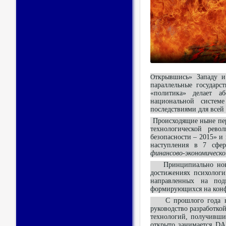
О
ткрывшись» Западу и 
параллельные государс
«политика» делает а
национальной системе
последствиями для всей
Происходящие ныне пер
технологической рев
безопасности – 2015» и
наступления в 7 сфе
финансово-экономической
Принципиально новой 
достижениях психологи
направленных на под
формирующихся на конф
С прошлого года в СШ
руководство разработко
технологий, получивши
открыто занимается DA