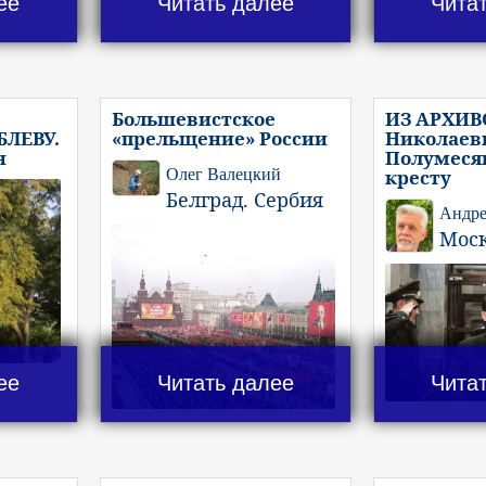
ее
Читать далее
Чита
Большевистское
ИЗ АРХИВ
ЛЕВУ.
«прельщение» России
Николаеви
н
Полумеся
Олег Валецкий
кресту
Белград. Сербия
Андре
Мос
ее
Читать далее
Чита