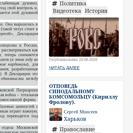
Политика
слабеющая духовно,
под свой контроль и,
Видеотека
История
шается этой духовной
и. Она выразилась в
 (такой титул стоит в
ересей», Декларация
олицизма в России,
 рассматриваться как
, теперь снимаются
Опубликовано 20.06.2026
литв (
в этом году во
кие кардиналы
), для
ЧИТАТЬ ДАЛЕЕ
ания, разработанные
). В Декларации это
в единомыслии между
ОТПОВЕДЬ
СИНОДАЛЬНОМУ
ковской Патриархии
ая война – тотальная
КОМСОМОЛЬЦУ (Кириллу
православной формы.
Фролову).
базовых ценностей с
икан играет важную,
Сергей Моисеев
од переводится под
Харьков
 отдела Московской
Православие
оролевском институте