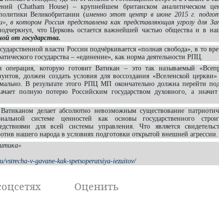
ний (Chatham House) – крупнейшем британском аналитическом це
политики Великобритании (
именно этот центр в июне 2015 г. подго
и», в котором Россия представлена как представляющая угрозу для За
 подчеркнул, что Церковь остается важнейшей частью общества и в на
ой от государства.
осударственной власти России подчёркивается «полная свобода», в то вр
атического государства – «единение», как норма деятельности РПЦ.
операция, которую готовит Ватикан – это так называемый «Всепр
зуитов, должен создать условия для воссоздания «Вселенской церкви»
ально. В результате этого РПЦ МП окончательно должна перейти по
начает полную потерю Российским государством духовного, а значит
Ватиканом делает абсолютно невозможным существование патриотич
нальной системе ценностей как основы государственного строит
едствиями для всей системы управления. Что является свидетельс
отив нашего народа в условиях подготовки открытой внешней агрессии.
литика»
u/vstrecha-v-gavane-kak-spetsoperatsiya-iezuitov/
соцсетях
Оценить