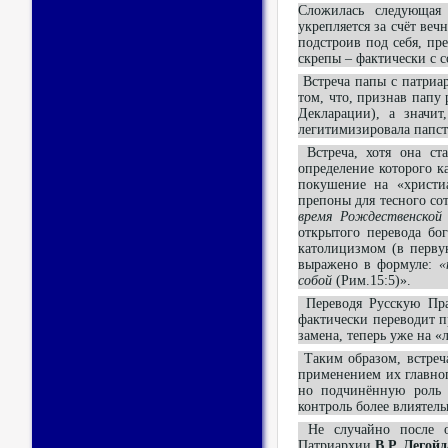
Сложилась следующая 
укрепляется за счёт веч
подстроив под себя, пр
скрепы – фактически с с
Встреча папы с патриа
том, что, признав папу
Декларации), а значит
легитимизировала папст
Встреча, хотя она ст
определение которого к
покушение на «христи
препоны для тесного со
время Рождественско
открытого перевода бо
католицизмом (в перву
выражено в формуле:
«
собой
(Рим.15:5)»
Переводя Русскую Пра
фактически переводит п
замена, теперь уже на 
Таким образом, встреч
применением их главног
но подчинённую роль в
контроль более влиятел
Не случайно после об
Патриархии
В.Р. Легойд