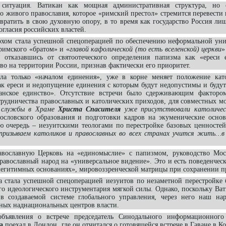
ситуация. Ватикан как мощная административная структура, но 
но живого православия, которое «римский престол» стремится перевести 
евратить в свою духовную опору, в то время как государство Россия ли
огласия российских властей.
рхом стала успешной спецоперацией по обеспечению неформальной уни
 римского «братом» и «
главой кафолической (то есть вселенской) церкви
»
, отказавшись от святоотеческого определения папизма как «ереси 
во на территории России, признав фактически его приоритет.
ала только «началом единения», уже в корне меняет положение кат
ак ереси и недопущение единения с которым будут недопустимы и будут
анское единство». Отсутствие встречи было сдерживающим фактором
трудничества православных и католических приходов, для совместных мо
й службы в Храме
Христа Спасителя
уже присутствовали католичес
гословского образования и подготовки кадров на экуменические основ
ю очередь – иезуитскими теологами по перестройке базовых ценностей
призываем католиков и православных во всех странах учится жить…
.
вославную Церковь на «единомыслие» с папизмом, руководство Мос
равославный народ на «универсальное видение». Это и есть поведенческ
«легитимных основаниях», мировоззренческой матрицы при сохранении 
а стала успешной спецоперацией иезуитов по незаметной перестройке 
о идеологического инструментария мягкой силы. Однако, поскольку Ват
 создаваемой системе глобального управления, через него наш нар
ьных наднациональных центров власти.
ъявления о встрече председатель Синодального информационного
а
поехал в Лондон, где он отчитался о готовящейся встрече в Гаване в К