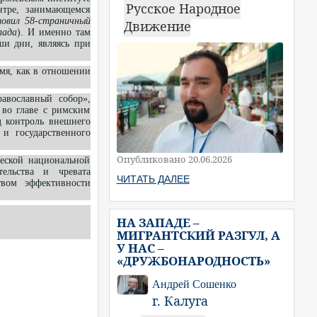
Русское Народное
нтре, занимающемся
товил 58-страничный
Движение
пада
). И именно там
ши дни, являясь при
емя, как в отношении
авославный собор»,
 во главе с римским
д контроль внешнего
 и государственного
Опубликовано 20.06.2026
еской национальной
ельства и чревата
ЧИТАТЬ ДАЛЕЕ
твом эффективности
НА ЗАПАДЕ –
МИГРАНТСКИЙ РАЗГУЛ, А
У НАС –
«ДРУЖБОНАРОДНОСТЬ»
Андрей Сошенко
г. Калуга