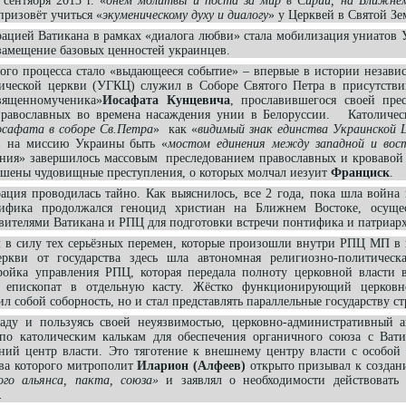
сентября 2013 г. «
днём молитвы и поста за мир в Сирии, на Ближне
призовёт учиться «
экуменическому духу и диалогу
» у Церквей в Святой З
ией Ватикана в рамках «диалога любви» стала мобилизация униатов 
 замещение базовых ценностей украинцев.
о процесса стало «выдающееся событие» – впервые в истории незави
лической церкви (УГКЦ) служил в Соборе Святого Петра в присутств
вященномученика»
Иосафата Кунцевича
, прославившегося своей пре
православных во времена насаждения унии в Белоруссии. Католичес
сафата в соборе Св.Петра
» как «
видимый знак единства Украинской Ц
ав на миссию Украины быть «
мостом единения между западной и вос
ения» завершилось массовым преследованием православных и кровавой 
ршены чудовищные преступления, о которых молчал иезуит
Франциск
.
ция проводилась тайно. Как выяснилось, все 2 года, пока шла война 
ифика продолжался геноцид христиан на Ближнем Востоке, осущес
вителями Ватикана и РПЦ для подготовки встречи понтифика и патриарх
 силу тех серьёзных перемен, которые произошли внутри РПЦ МП в 
ркви от государства здесь шла автономная религиозно-политическа
тройка управления РПЦ, которая передала полноту церковной власти 
в епископат в отдельную касту. Жёстко функционирующий церковн
ил собой соборность, но и стал представлять параллельные государству с
и пользуясь своей неуязвимостью, церковно-административный а
 католическим калькам для обеспечения органичного союза с Ватик
ий центр власти. Это тяготение к внешнему центру власти с особой 
ава которого митрополит
Иларион (Алфеев)
открыто призывал к созда
кого альянса, пакта, союза»
и заявлял о необходимости действовать
.