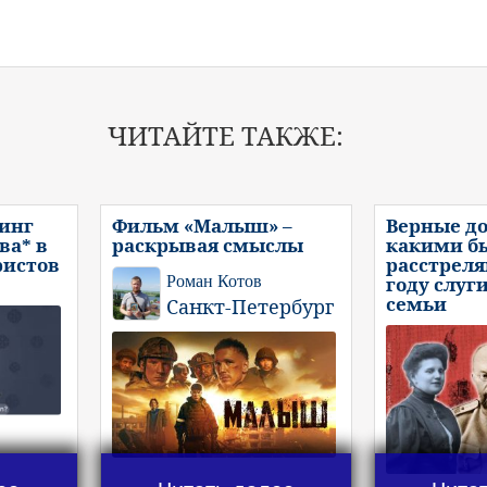
ЧИТАЙТЕ ТАКЖЕ:
инг
Фильм «Малыш» –
Верные до
ва* в
раскрывая смыслы
какими б
ристов
расстреля
Роман Котов
году слуг
семьи
Санкт-Петербург