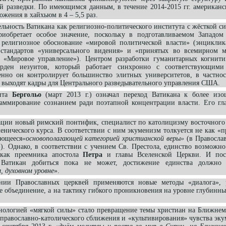
й разведки. По имеющимся данным, в течение 2014-2015 гг. американ
ожения в хайхьюм в 4 – 5,5 раз.
ьность Ватикана как религиозно-политического института с жёсткой с
риобретает особое значение, поскольку в подготавливаемом Западом
 религиозное обоснование «мировой политической власти» (энциклика 
е стандартов «универсального видения» и «принятых во всемирном 
 «Мировое управление»). Центром разработки гуманитарных когнити
орден иезуитов, который работает синхронно с соответствующими
нно он контролирует большинство элитных университетов, в частно
х выходят кадры для Центрального разведывательного управления США.
уита
Бергольо
(март 2013 г.) означал переход Ватикана к более из
раммирование сознанием ради поэтапной концентрации власти. Его гла
ии новый римский понтифик, специалист по католицизму восточного 
енического курса. В соответствии с ним экуменизм толкуется не как «
яющееся
«основополагающей категорией христианской веры»
(в Православ
). Однако, в соответствии с учением Св. Престола, единство возможно
как преемника апостола
Петра
и главы Вселенской Церкви. И пос
 Ватикан добиться пока не может, достижение единства должно 
, духовном уровне
».
и Православных церквей применяются новые методы «диалога», р
е объединение, а на тактику гибкого проникновения на уровне глубинн
хнологией «мягкой силы» стало превращение темы христиан на Ближнем
 православно-католического сближения и «культивирования» чувства эк