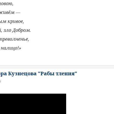
ловою,
 живём —
ым кривое,
, зло Добром.
 треволненье,
 налицо!»
ора Кузнецова "Рабы тления"
6