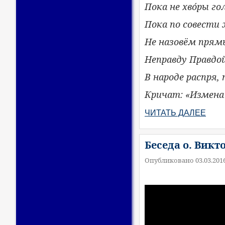
Пока не хво́ры го
Пока по совести
Не назовём прям
Неправду Правдой
В народе распря,
Кричат: «Измена
ЧИТАТЬ ДАЛЕЕ
Беседа о. Викт
Опубликовано 03.03.201