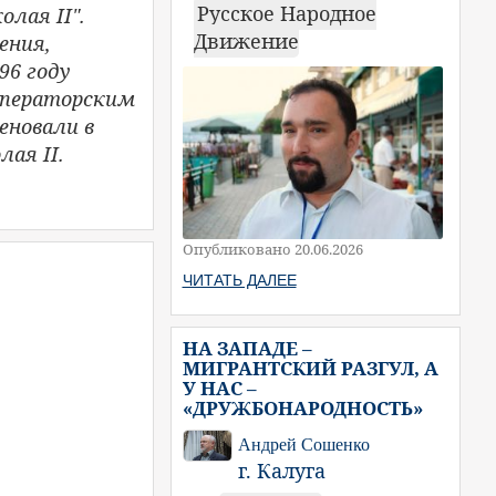
Русское Народное
лая II".
Движение
ения,
96 году
мператорским
еновали в
ая II.
Опубликовано 20.06.2026
ЧИТАТЬ ДАЛЕЕ
НА ЗАПАДЕ –
МИГРАНТСКИЙ РАЗГУЛ, А
У НАС –
«ДРУЖБОНАРОДНОСТЬ»
Андрей Сошенко
г. Калуга