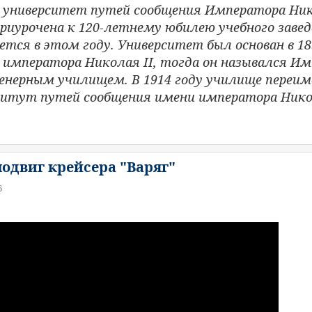
 университет путей сообщения Императора Нико
риурочена к 120-летнему юбилею учебного завед
тся в этом году. Университет был основан в 18
императора Николая II, тогда он назывался И
нерным училищем. В 1914 году училище переим
итут путей сообщения имени императора Никол
одвиг крейсера "Варяг"
6