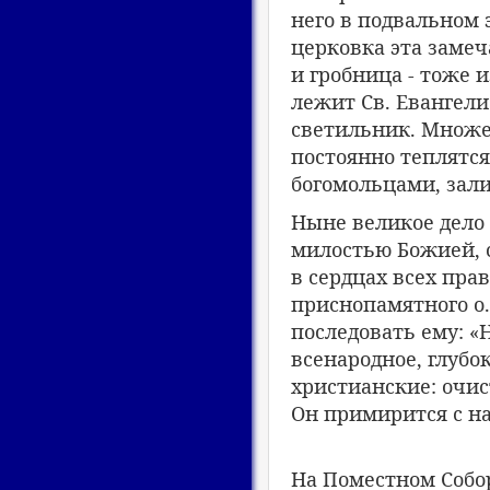
него в подвальном 
церковка эта заме
и гробница - тоже 
лежит Св. Евангели
светильник. Множе
постоянно теплятся
богомольцами, зал
Ныне великое дело
милостью Божией, с
в сердцах всех пр
приснопамятного о.
последовать ему: 
всенародное, глубо
христианские: очис
Он примирится с н
На Поместном Собор