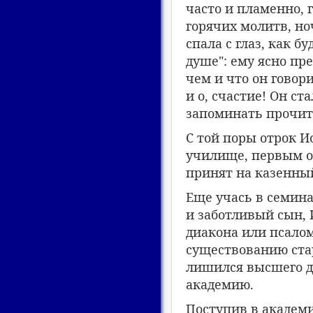
часто и пламенно, г
горячих молитв, но
спала с глаз, как б
душе": ему ясно пре
чем и что он говори
и о, счастие! Он ст
запоминать прочит
С той поры отрок И
училище, первым о
принят на казенны
Еще учась в семин
и заботливый сын, 
диакона или псалом
существованию стар
лишился высшего ду
академию.
Поступив в академи