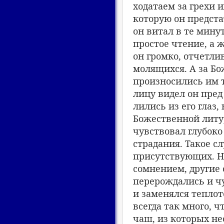
ходатаем за грехи 
которую он предста
он витал в те минут
простое чтение, а 
он громко, отчетли
молящихся. А за Бо
произносились им 
лицу видел он пред
лились из его глаз,
Божественной литу
чувствовал глубоко
страдания. Такое с
присутствующих. Не
сомнением, другие 
перерождались и чу
и заменялся тепло
всегда так много, 
чаш, из которых н