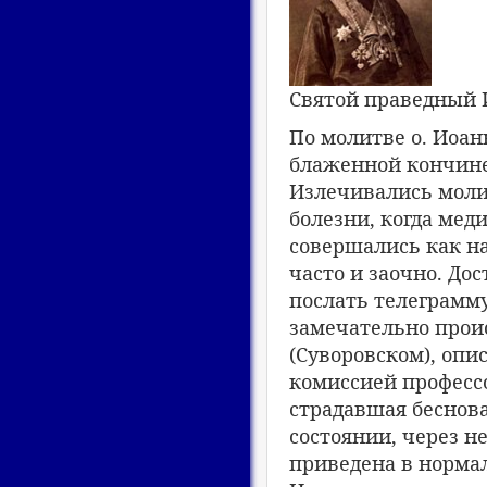
Святой праведный
По молитве о. Иоан
блаженной кончине
Излечивались моли
болезни, когда мед
совершались как на
часто и заочно. До
послать телеграмму
замечательно проис
(Суворовском), опи
комиссией профессо
страдавшая беснова
состоянии, через 
приведена в нормал