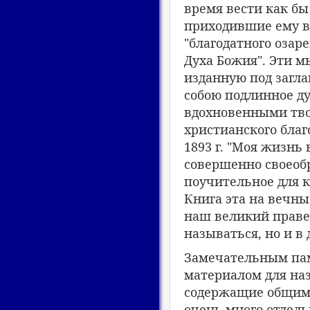
время вести как б
приходившие ему во
"благодатного озар
Духа Божия". Эти м
изданную под загла
собою подлинное д
вдохновенными тво
христианского благ
1893 г. "Моя жизнь 
совершенно своеоб
поучительное для 
Книга эта на вечны
наш великий правед
называться, но и в
Замечательным пам
материалом для наз
содержащие общим 
очень много отдел