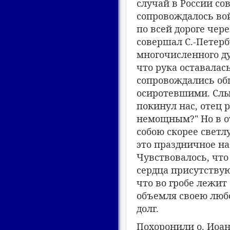
случай в России с
сопровождалось вой
по всей дороге чер
совершал С.-Петер
многочисленного д
что рука оставалас
сопровождались об
осиротевшими. Слы
покинул нас, отец 
немощным?" Но в о
собою скорее светл
это праздничное на
Чувствовалось, что
сердца присутствую
что во гробе лежит 
объемля своею люб
долг.
Похоронили о. Иоа