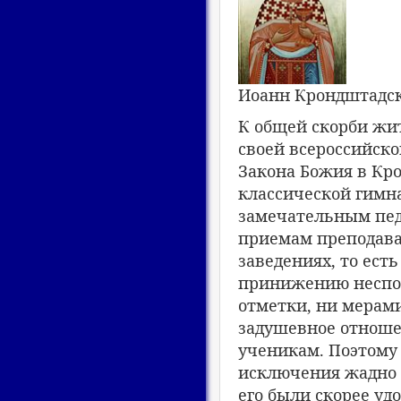
Иоанн Крондштадс
К общей скорби жит
своей всероссийско
Закона Божия в Кр
классической гимна
замечательным педа
приемам преподава
заведениях, то ест
принижению неспос
отметки, ни мерами
задушевное отношен
ученикам. Поэтому у
исключения жадно в
его были скорее уд