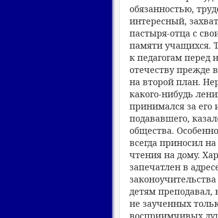
обязанностью, труд
интересный, захва
пастыря-отца с сво
памяти учащихся. Т
к педагогам перед 
отечеству прежде в
на второй план. Не
какого-нибудь лени
принимался за его 
подававшего, каза
общества. Особенн
всегда приносил на
чтения на дому. Ха
запечатлен в адрес
законоучительства 
детям преподавал, 
не заученных тольк
восприимчивых душ