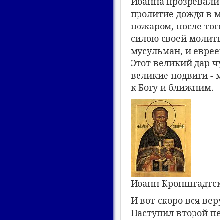
Иоанна прозревали
пролитие дождя в 
пожаром, после тог
силою своей молитв
мусульман, и еврее
Этот великий дар ч
великие подвиги -
к Богу и ближним.
Иоанн Кронштадтс
И вот скоро вся ве
Наступил второй пе