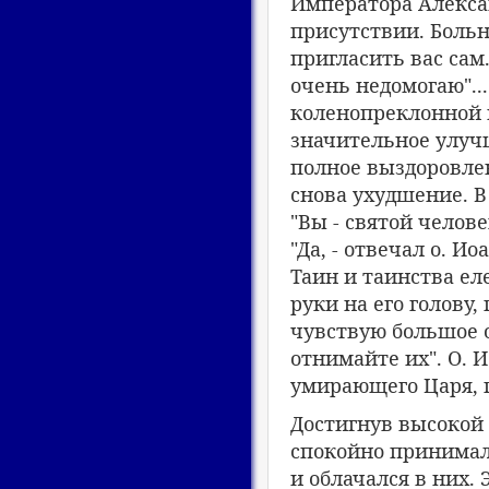
Императора Алексан
присутствии. Больн
пригласить вас сам
очень недомогаю"...
коленопреклонной 
значительное улучш
полное выздоровлен
снова ухудшение. В
"Вы - святой челове
"Да, - отвечал о. И
Таин и таинства ел
руки на его голову,
чувствую большое о
отнимайте их". О. 
умирающего Царя, п
Достигнув высокой 
спокойно принимал
и облачался в них.