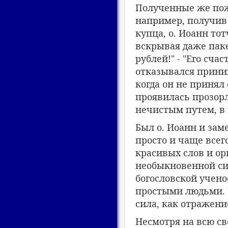
Полученные же поже
например, получив
купца, о. Иоанн тот
вскрывая даже паке
рублей!" - "Его счас
отказывался прини
когда он не принял 
проявилась прозорл
нечистым путем, в 
Был о. Иоанн и за
просто и чаще всего
красивых слов и о
необыкновенной си
богословской учено
простыми людьми. В
сила, как отражени
Несмотря на всю св