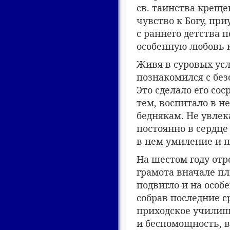
св. таинства креще
чувство к Богу, пр
с раннего детства 
особенную любовь 
Живя в суровых ус
познакомился с без
Это сделало его со
тем, воспитало в н
беднякам. Не увлек
постоянно в сердце
в нем умиление и 
На шестом году отр
грамота вначале пл
подвигло и на особ
собрав последние ср
приходское училище
и беспомощность, в