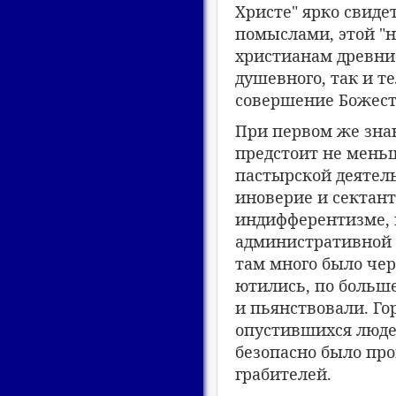
Христе" ярко свиде
помыслами, этой "
христианам древние
душевного, так и т
совершение Божеств
При первом же знак
предстоит не мень
пастырской деятель
иноверие и сектант
индифферентизме, 
административной 
там много было чер
ютились, по больш
и пьянствовали. Го
опустившихся людей
безопасно было про
грабителей.