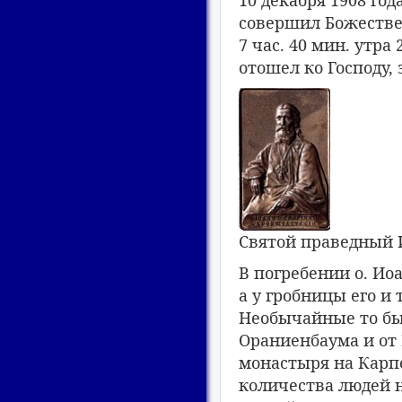
10 декабря 1908 год
совершил Божестве
7 час. 40 мин. утр
отошел ко Господу,
Святой праведный
В погребении о. Ио
а у гробницы его и
Необычайные то бы
Ораниенбаума и от 
монастыря на Карпо
количества людей н