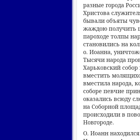
разные города Рос
Христова служителя
бывали объяты чув
жаждою получить це
пароходе толпы нар
становились на кол
о. Иоанна, уничто
Тысячи народа пров
Харьковский собор 
вместить молящихся
вместила народа, 
соборе певчие при
оказались всюду сл
на Соборной площад
происходили в пово
Новгороде.
О. Иоанн находился