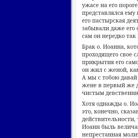
ужасе на его пороге
представлялся ему 
его пастырская дея
забывали даже его 
сам он нередко так
Брак о. Иоанна, ко
проходящего свое 
прикрытия его сам
он жил с женой, как
А мы с тобою давай 
жене в первый же д
чистым девственни
Хотя однажды о. Ио
это, конечно, сказ
действительности, 
Иоанн быль величай
непрестанная моли