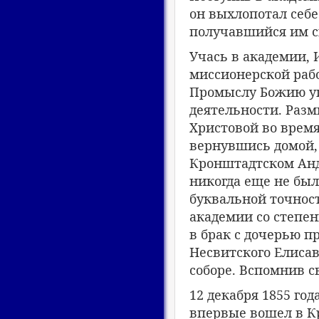
он выхлопотал себе
получавшийся им с
Учась в академии, 
миссионерской раб
Промыслу Божию уго
деятельности. Раз
Христовой во время
вернувшись домой, 
Кронштадтском Андр
никогда еще не был
буквальной точност
академии со степен
в брак с дочерью п
Несвитского Елиса
соборе. Вспомнив с
12 декабря 1855 го
впервые вошел в К