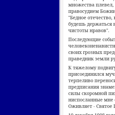
множества плевел, 
правосудием Божиим
"Бедное отечество, 
будешь держаться в
чистоты нравов".
Последующие событ
человеконенавистн
своих грозных пре
праведник земли ру
К тяжелому подвиг
присоединился муч
терпеливо переноси
предписания знамен
силы скоромной пищ
ниспосланные мне 
Оживляет - Святое