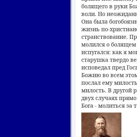
болящего в руки Бо
воли. Но неожиданн
Она была богобояз
жизнь по-христиан
странствование. Пр
молился о болящем 
испугался: как я мо
старушка твердо ве
исповедал пред Гос
Божию во всем этом
послал ему милость
милость. В другой 
двух случаях прямо
Бога - молиться за т