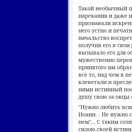
Такой необычный п
нарекания и даже н
признавали искренн
него устно и печат
начальство воспрет
получив его в свои
вызывало его для о
мужественно перено
принятого им образ
все то, над чем в 
клеветали и пресле
ними истинный пос
душу свою за овцы 
"Нужно любить всяко
Иоанн. - Не нужно с
нем"... С таким со
силою своей истин