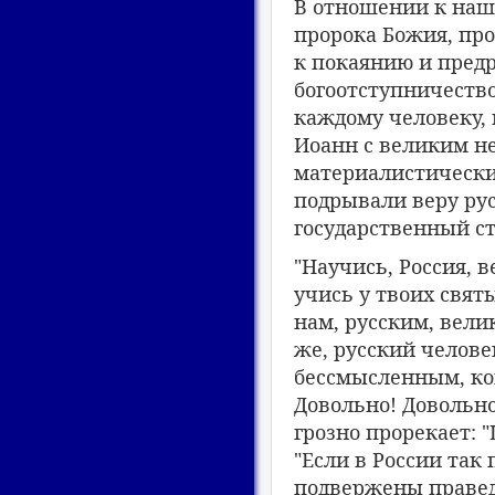
В отношении к наше
пророка Божия, пр
к покаянию и предр
богоотступничество
каждому человеку, 
Иоанн с великим н
материалистическ
подрывали веру ру
государственный ст
"Научись, Россия, 
учись у твоих свят
нам, русским, вели
же, русский челове
бессмысленным, кои
Довольно! Довольно
грозно прорекает: "
"Если в России так
подвержены праведн