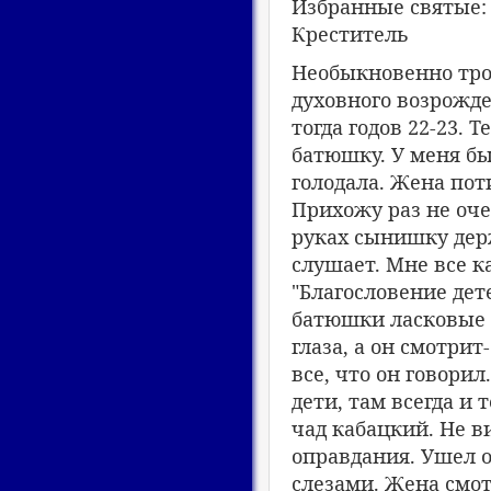
Избранные святые:
Креститель
Необыкновенно трог
духовного возрожде
тогда годов 22-23. 
батюшку. У меня бы
голодала. Жена пот
Прихожу раз не оче
руках сынишку держ
слушает. Мне все к
"Благословение дете
батюшки ласковые и
глаза, а он смотри
все, что он говорил
дети, там всегда и 
чад кабацкий. Не в
оправдания. Ушел он
слезами. Жена смотр