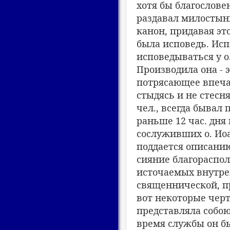
хотя бы благослове
раздавал милостыню
канон, придавая э
была исповедь. Исп
исповедываться у о
Производила она - 
потрясающее впечат
стыдясь и не стесн
чел., всегда бывал
раньше 12 час. дня
сослуживших о. Ио
поддается описанию
сияние благораспол
источаемых внутре
священнической, п
вот некоторые черт
представляла собо
время службы он б