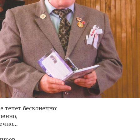
е течет бесконечно:
ленно,
ечно...
миров.