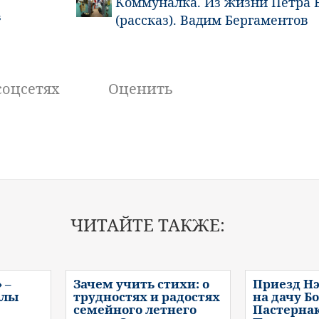
Коммуналка. Из жизни Петра 
в
(рассказ). Вадим Бергаментов
соцсетях
Оценить
ЧИТАЙТЕ ТАКЖЕ:
 –
Зачем учить стихи: о
Приезд Нэ
слы
трудностях и радостях
на дачу Б
семейного летнего
Пастернак