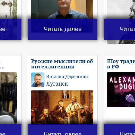
ее
Читать далее
Чита
Е
Русские мыслители об
Шоу трад
И…
интеллигенции
в РФ
Виталий Даренский
Луганск
ее
Читать далее
Чита