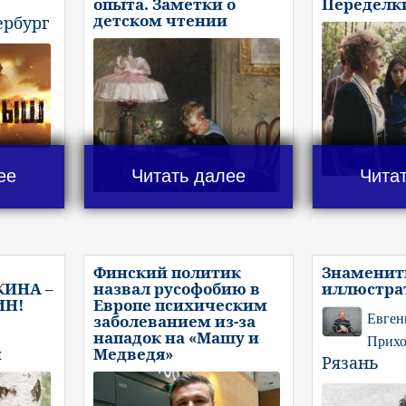
опыта. Заметки о
Переделки
детском чтении
ербург
ее
Читать далее
Чита
Финский политик
Знамени
ИНА –
назвал русофобию в
иллюстра
ИН!
Европе психическим
заболеванием из-за
Евген
нападок на «Машу и
Прих
и
Медведя»
Рязань