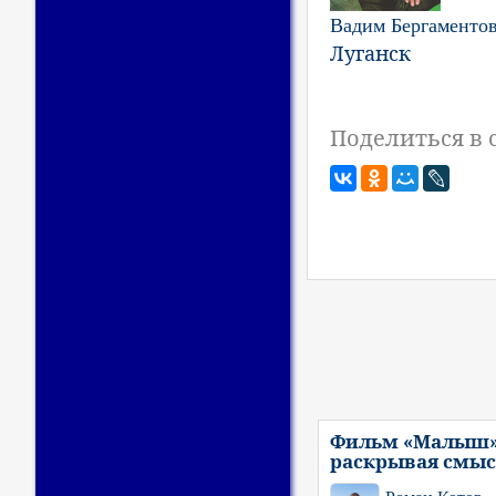
Вадим Бергаменто
Луганск
Поделиться в 
Фильм «Малыш»
раскрывая смы