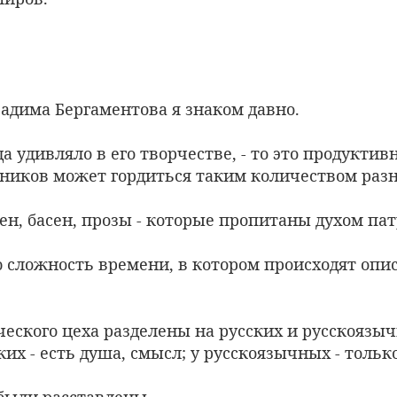
адима Бергаментова я знаком давно.
да удивляло в его творчестве, - то это продуктив
нников может гордиться таким количеством раз
сен, басен, прозы - которые пропитаны духом па
ю сложность времени, в котором происходят оп
еского цеха разделены на русских и русскоязыч
ких - есть душа, смысл; у русскоязычных - только
 были расставлены.