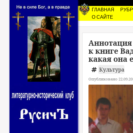
ГЛАВНАЯ
РУБ
О САЙТЕ
Аннотация
к книге Ва
какая она е
Культура
Опубликовано 22.09.20