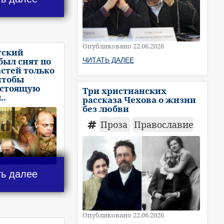
Опубликовано 22.06.2026
тский
был снят по
ЧИТАТЬ ДАЛЕЕ
астей только
 чтобы
астоящую
Три христианских
..
рассказа Чехова о жизни
без любви
Проза
Православие
ть далее
Опубликовано 22.06.2026