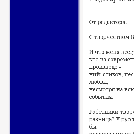
От редактора.
С творчеством В
И что меня всег
кто из совреме
произведе -
ний: стихов, пе
любви,
несмотря на вс
события.
Работники творч
разница? У русс
бы
красиво они не