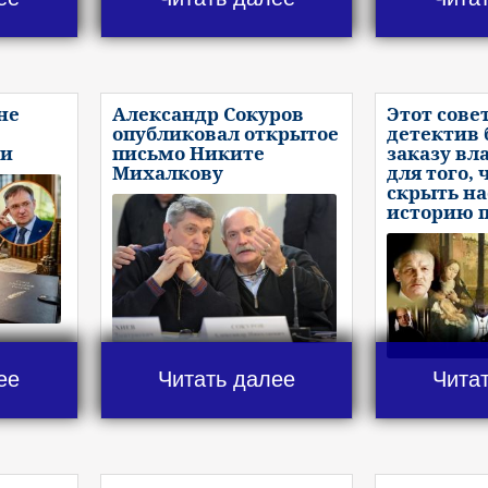
не
Александр Сокуров
Этот сове
опубликовал открытое
детектив 
ии
письмо Никите
заказу вл
Михалкову
для того,
скрыть н
историю п
ее
Читать далее
Чита