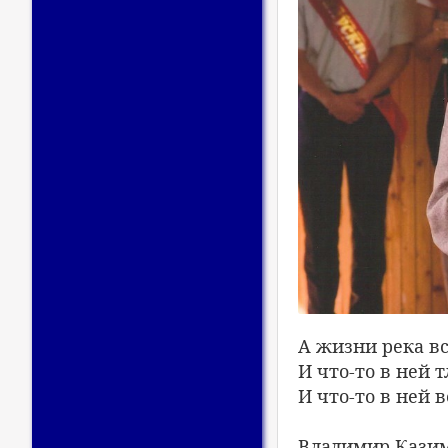
А жизни река вс
И что-то в ней т
И что-то в ней в
Владимир Кази