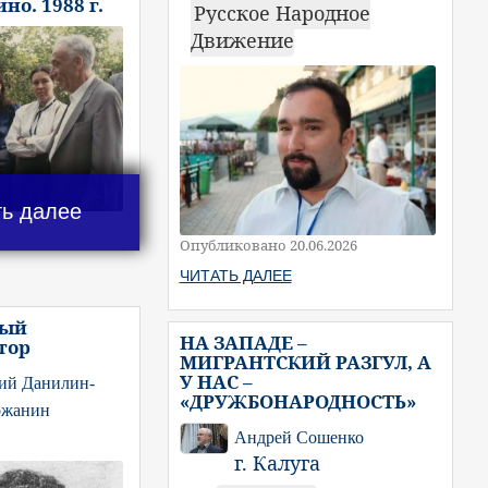
но. 1988 г.
Русское Народное
Движение
ть далее
Опубликовано 20.06.2026
ЧИТАТЬ ДАЛЕЕ
тый
НА ЗАПАДЕ –
тор
МИГРАНТСКИЙ РАЗГУЛ, А
У НАС –
ий Данилин-
«ДРУЖБОНАРОДНОСТЬ»
ожанин
Андрей Сошенко
г. Калуга