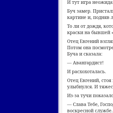
И тут игра неожида
Буч замер. Пристал
картине и, подняв 
То ли от дождя, ко
краски на бывшей 
Отец Евгений взглян
Потом она посмотре
Буча и сказала:
— Авангардист!
И расхохоталась.
Отец Евгений, стоя
улыбнулся. И тяжес
Из-за тучи показал
— Слава Тебе, Госп
воскресной службе.