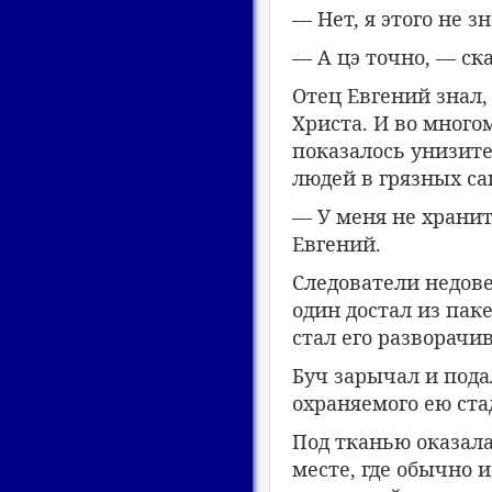
— Нет, я этого не з
— А цэ точно, — ска
Отец Евгений знал,
Христа. И во много
показалось унизит
людей в грязных са
— У меня не хранит
Евгений.
Следователи недове
один достал из пак
стал его разворачив
Буч зарычал и пода
охраняемого ею ста
Под тканью оказалас
месте, где обычно 