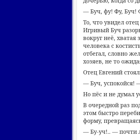
дочерью, когда со 
— Буч, фу! Фу, Буч! 
То, что увидел отец
Игривый Буч разорв
вокруг неё, хватая 
человека с костис
отбегал, словно же
хозяев, не то ожида
Отец Евгений стоя
— Буч, успокойся! 
Но пёс и не думал 
В очередной раз по
этом быстро переби
форму, превращаясь
— Бу-уч!.. — почти