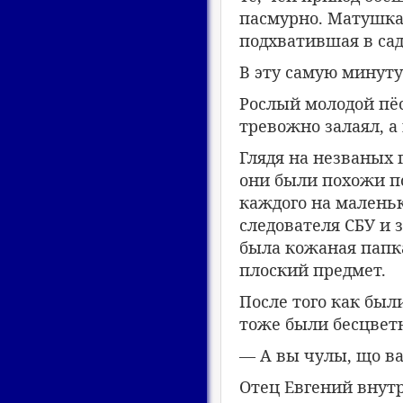
пасмурно. Матушка
подхватившая в сад
В эту самую минуту 
Рослый молодой пёс
тревожно залаял, а
Глядя на незваных 
они были похожи по
каждого на малень
следователя СБУ и 
была кожаная папка
плоский предмет.
После того как был
тоже были бесцветн
— А вы чулы, що в
Отец Евгений внутр