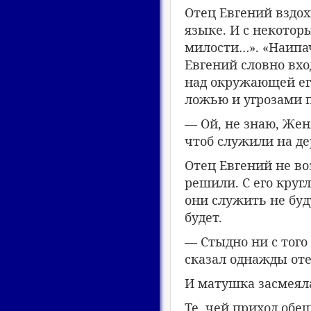
Отец Евгений вздох
языке. И с некотор
милости…». «Наипач
Евгений словно вхо
над окружающей его
ложью и угрозами 
— Ой, не знаю, Жен
чтоб служили на де
Отец Евгений не во
решили. С его круг
они служить не буду
будет.
— Стыдно ни с того 
сказал однажды оте
И матушка засмеял
Те, чей приход обе