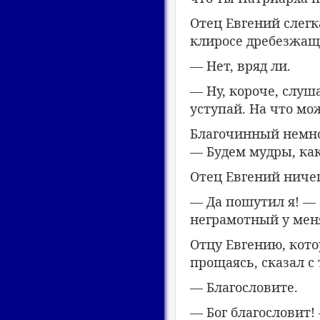
Отец Евгений слег
клиросе дребезжащи
— Нет, вряд ли.
— Ну, короче, слуш
уступай. На что мо
Благочинный немног
— Будем мудры, как
Отец Евгений ничег
— Да пошутил я! — 
неграмотный у мен
Отцу Евгению, котор
прощаясь, сказал с
— Благословите.
— Бог благословит!