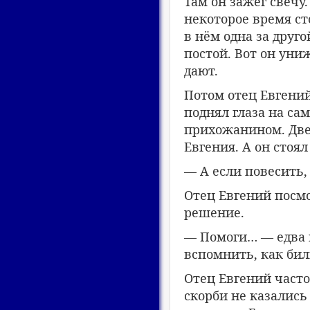
Там он зажёг свечу.
некоторое время ст
в нём одна за друг
постой. Вот он уни
дают.
Потом отец Евгений
поднял глаза на с
прихожанином. Две 
Евгения. А он стоя
— А если повесить,
Отец Евгений посмо
решение.
— Помоги… — едва 
вспомнить, как бил
Отец Евгений часто
скорби не казалис