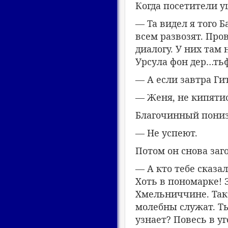
Когда посетители у
— Та видел я того 
всем развозят. Про
диалогу. У них там 
Урсула фон дер…тьф
— А если завтра Ги
— Женя, не кипятись
Благочинный пониз
— Не успеют.
Потом он снова заг
— А кто тебе сказа
Хоть в пономарке! З
Хмельниччине. Так 
молебны служат. Ты
узнает? Повесь в уг