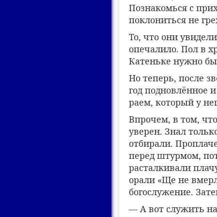
Познакомься с прих
поклониться не гре
То, что они увидел
опечалило. Пол в х
Катеньке нужно быт
Но теперь, после з
год подновлённое и
раем, который у нег
Впрочем, в том, чт
уверен. Знал тольк
отбирали. Проплач
перед штурмом, по
расталкивали плач
орали «Ще не вмерл
богослужение. Зате
— А вот служить н