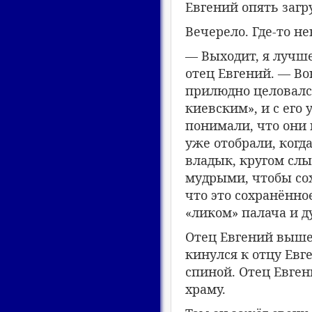
Евгений опять загр
Вечерело. Где-то н
— Выходит, я лучш
отец Евгений. — Во
прилюдно целовалс
киевским», и с его
понимали, что они 
уже отобрали, когд
владык, кругом слы
мудрыми, чтобы сох
что это сохранённо
«ликом» палача и д
Отец Евгений выше
кинулся к отцу Евг
спиной. Отец Евген
храму.