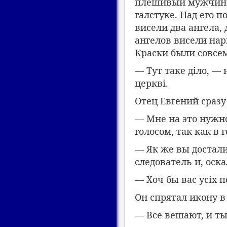
плешивый мужчина 
галстуке. Над его 
висели два ангела,
ангелов висели на
Краски были совсе
— Тут таке діло, —
церкві.
Отец Евгений сразу
— Мне на это нужно
голосом, так как в 
— Як же вы достали
следователь и, оск
— Хоч бы вас усіх 
Он спрятал икону в
— Все вешают, и т