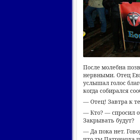
После молебна поз
нервными. Отец Евг
услышал голос благ
когда собирался со
— Отец! Завтра к те
— Кто? — спросил от
Закрывать будут?
— Да пока нет. Гово
что ты Патриарха 