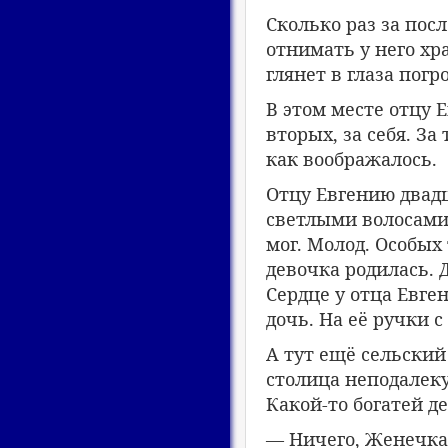
Сколько раз за пос
отнимать у него хр
глянет в глаза пог
В этом месте отцу 
вторых, за себя. За
как воображалось.
Отцу Евгению двадц
светлыми волосами
мог. Молод. Особых
девочка родилась. 
Сердце у отца Евге
дочь. На её ручки 
А тут ещё сельский
столица неподалеку
Какой-то богатей де
— Ничего, Женечка