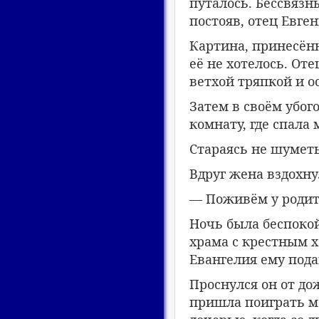
путалось. Бессвязн
постояв, отец Евген
Картина, принесённ
её не хотелось. От
ветхой тряпкой и о
Затем в своём убог
комнату, где спала
Стараясь не шуметь
Вдруг жена вздохну
— Поживём у родит
Ночь была беспокой
храма с крестным хо
Евангелия ему пода
Проснулся он от до
пришла поиграть м