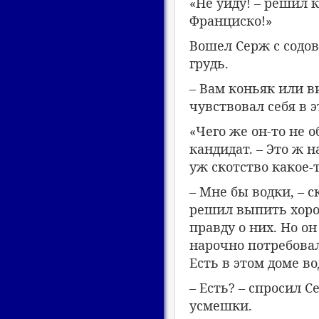
«Не уйду! – решил к
Франциско!»
Вошел Серж с содо
грудь.
– Вам коньяк или в
чувствовал себя в 
«Чего же он-то не 
кандидат. – Это ж 
уж скотство какое-т
– Мне бы водки, – 
решил выпить хоро
правду о них. Но он
нарочно потребовал 
Есть в этом доме во
– Есть? – спросил 
усмешки.