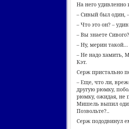
На него удивленно 
– Сивый был один, 
– Что это он? – уди
– Вы знаете Сивого
– Ну, мерин такой…
– Не надо хамить, 
Кэт.
Серж пристально п
– Еще, что ли, вре
другую рюмку, побо
рюмку, ожидая, не 
Мишель выпил один.
Позвольте?..
Серж пододвинул ем