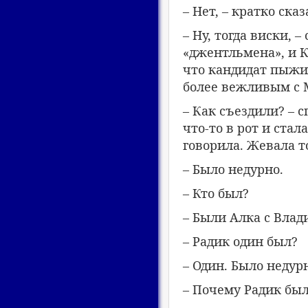
– Нет, – кратко сказ
– Ну, тогда виски, 
«джентльмена», и Кэ
что кандидат пыжит
более вежливым с 
– Как съездили? – 
что-то в рот и стал
говорила. Жевала т
– Было недурно.
– Кто был?
– Были Алка с Влад
– Радик один был?
– Один. Было недур
– Почему Радик был