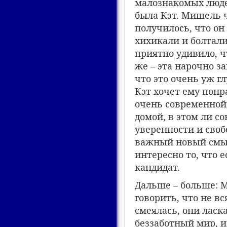
малознакомых людей
была Кэт. Мишель ч
получилось, что он
хихикали и болтали
приятно удивило, ч
же – эта нарочно з
что это очень уж г
Кэт хочет ему понр
очень современной
домой, в этом ли с
уверенности и своб
важный новый смыс
интересно то, что е
кандидат.
Дальше – больше: М
говорить, что не вс
смеялась, они лас
беззаботный мир, и