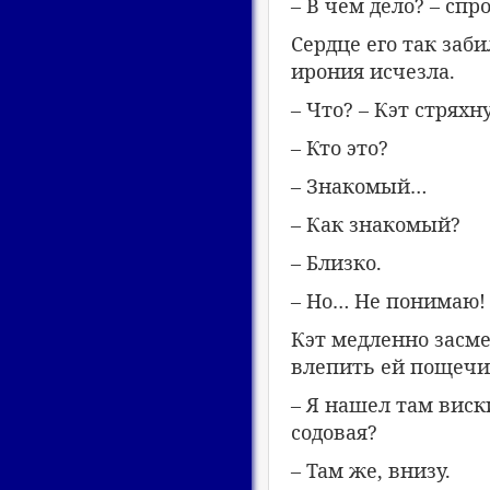
– В чем дело? – сп
Сердце его так заби
ирония исчезла.
– Что? – Кэт стряхн
– Кто это?
– Знакомый…
– Как знакомый?
– Близко.
– Но… Не понимаю! 
Кэт медленно засме
влепить ей пощечин
– Я нашел там виски
содовая?
– Там же, внизу.