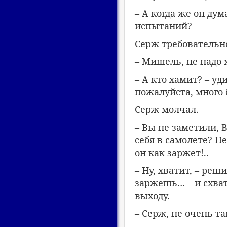
– А когда же он ду
испытаний?
Серж требовательно
– Мишель, не надо х
– А кто хамит? – у
пожалуйста, много 
Серж молчал.
– Вы не заметили, 
себя в самолете? Н
он как заржет!..
– Ну, хватит, – реш
заржешь… – и схват
выходу.
– Серж, не очень та