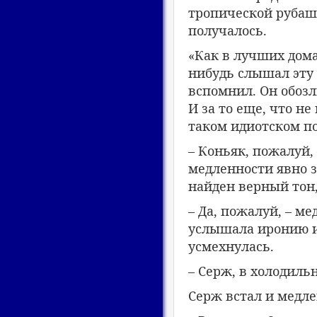
тропической рубашк
получалось.
«Как в лучших домах
нибудь слышал эту 
вспомнил. Он обозли
И за то еще, что н
таком идиотском п
– Коньяк, пожалуй,
медленности явно з
найден верный тон
– Да, пожалуй, – м
услышала иронию 
усмехнулась.
– Серж, в холодильн
Серж встал и медл