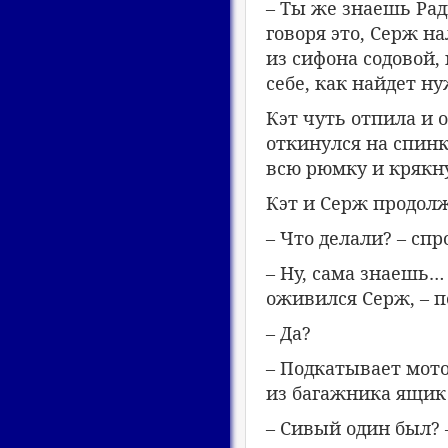
– Ты же знаешь Рад
говоря это, Серж н
из сифона содовой,
себе, как найдет н
Кэт чуть отпила и 
откинулся на спинк
всю рюмку и крякн
Кэт и Серж продолж
– Что делали? – спр
– Ну, сама знаешь…
оживился Серж, – п
– Да?
– Подкатывает мото
из багажника ящик 
– Сивый один был? 