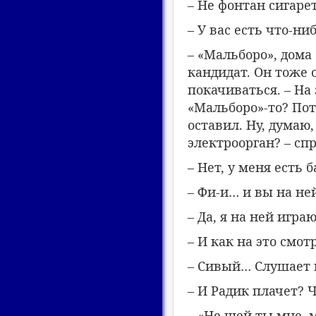
– Не фонтан сигарет
– У вас есть что-ни
– «Мальборо», дома 
кандидат. Он тоже 
покачиваться. – На
«Мальборо»-то? Пот
оставил. Ну, думаю,
электроорган? – сп
– Нет, у меня есть 
– Фи-и… и вы на не
– Да, я на ней играю
– И как на это смо
– Сивый… Слушает 
– И Радик плачет? 
– «Не шей ты мне, 