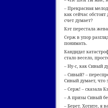
– Прекрасная мелод
как сейчас обстоят
счет думает?
Кэт перестала жева
Серж в упор разгля
понимать.
Кандидат катастроф
стало весело, прос
– Ну-с, как Сивый 
– Сивый? – переспр
Сивый думает, что 
– Серж! – сказала Кэ
– А призы Сивый бе
– Берет. Хотите, я 