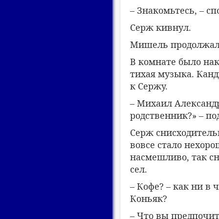
– Знакомьтесь, – сп
Серж кивнул.
Мишель продолжал н
В комнате было нак
тихая музыка. Канд
к Сержу.
– Михаил Александр
родственник?» – по
Серж снисходитель
вовсе стало нехоро
насмешливо, так сн
сел.
– Кофе? – как ни в 
Коньяк?
– Что вы предпочит