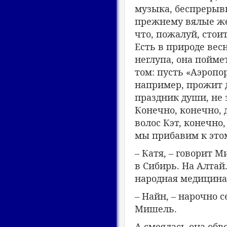
музыка, беспрерывно
прежнему вялые же
что, пожалуй, стоит
Есть в природе вес
неглупа, она поймет
том: пусть «Аэропо
например, прожит д
праздник души, не 
Конечно, конечно,
волос Кэт, конечно
мы прибавим к этом
– Катя, – говорит 
в Сибирь. На Алтай
народная медицина,
– Найн, – нарочно с
Мишель.
А смеялась она обв