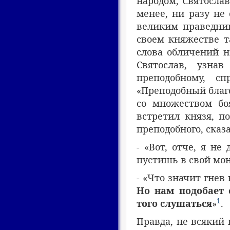
народом, Святослав
менее, ни разу не
великим праведник
своем княжестве т
слова обличений н
Святослав, узна
преподобному, с
«Преподобный благо
со множеством бо
встретил князя, п
преподобного, сказа
- «Вот, отче, я не
пустишь в свой мо
- «Что значит гнев
Но нам подобает 
1
того слушаться
»
.
Правда, не всякий