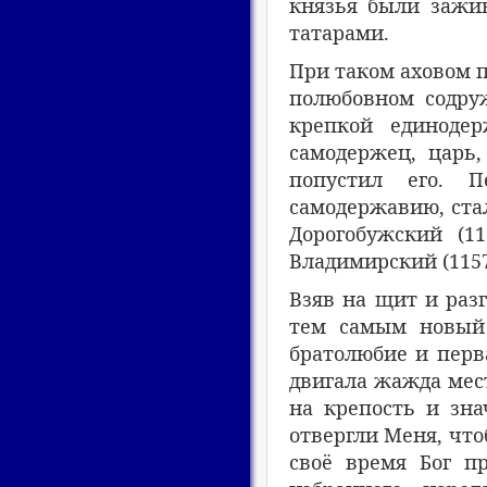
князья были зажи
татарами.
При таком аховом п
полюбовном содруж
крепкой единоде
самодержец, царь,
попустил его. 
самодержавию, стал
Дорогобужский (11
Владимирский (1157
Взяв на щит и раз
тем самым новый 
братолюбие и перв
двигала жажда мест
на крепость и зна
отвергли Меня, чтоб
своё время Бог п