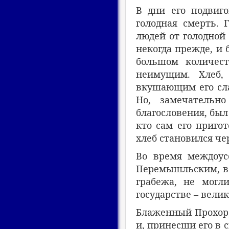
В дни его подвиг
голодная смерть. 
людей от голодной
некогда прежде, и
большом количест
неимущим. Хлеб,
вкушающим его сла
Но, замечательн
благословения, был
кто сам его пригот
хлеб становился че
Во время междоус
Перемышльским, вс
грабежа, не могл
государстве – велик
Блаженный Прохор, 
и, принесши его в 