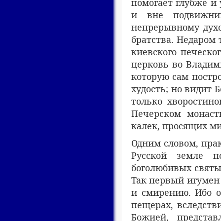
помогает глубже и 
и вне подвижник
непрерывному духо
братства. Недаром
киевского печеско
церковь во Владими
которую сам постро
худость; но видит Б
только хворостино
Печерском монаст
калек, просящих м
Одним словом, пра
Русской земле п
боголюбивых святы
Так первый игумен 
и смирению. Ибо 
пещерах, вследств
Божией, представ