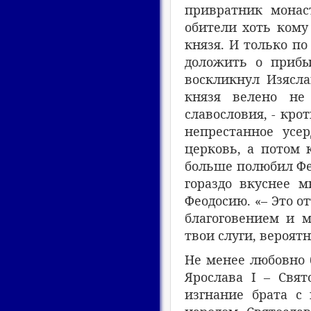
привратник монас
обители хоть кому
князя. И только по
доложить о прибы
воскликнул Изясла
князя велено не
славословия, - кро
непрестанное усе
церковь, а потом 
больше полюбил Фе
гораздо вкуснее 
Феодосию. «– Это от
благоговением и м
твои слуги, вероят
Не менее любовно 
Ярослава
I
– Свято
изгнание брата с 