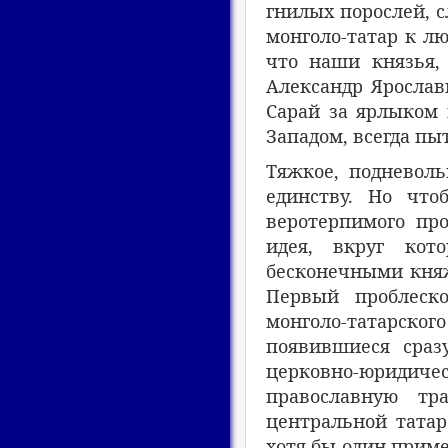
гнилых порослей, 
монголо-татар к лю
что наши князья, 
Александр Ярослав
Сарай за ярлыком 
Западом, всегда пы
Тяжкое, подневоль
единству. Но что
веротерпимого про
идея, вкруг кот
бесконечными княж
Первый проблеско
монголо-татарског
появившиеся сраз
церковно-юридичес
православную тр
центральной татар
хотя бы один приме