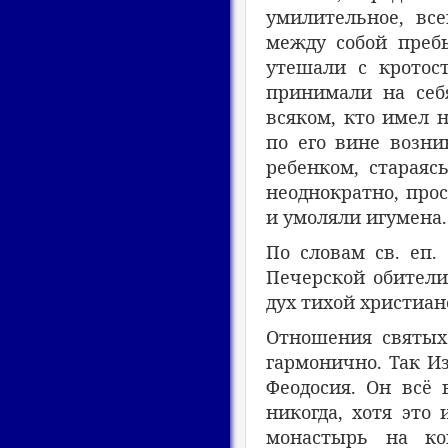
умилительное, все
между собой пребы
утешали с кротост
принимали на себ
всяком, кто имел 
по его вине возни
ребенком, стараяс
неоднократно, прос
и умоляли игумена.
По словам св. еп.
Печерской обители
дух тихой христиа
Отношения святых
гармонично. Так Из
Феодосия. Он всё 
никогда, хотя это
монастырь на ко