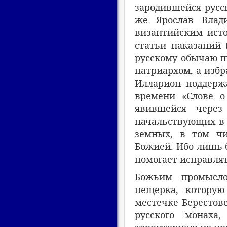
зародившейся русс
же Ярослав Влади
византийским исто
статьи наказаний 
русскому обычаю 
патриархом, а изб
Илларион поддерж
времени «Слове о
явившейся через
начальствующих в 
земных, в том чи
Божией. Ибо лишь 
помогает исправлят
Божьим промысло
пещерка, котору
местечке Берестов
русского монаха