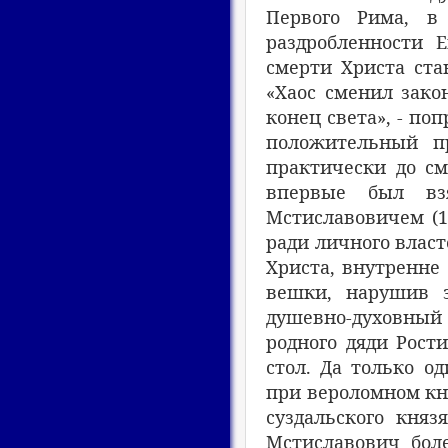
Первого Рима, в 
раздробленности 
смерти Христа ста
«Хаос сменил зако
конец света», - по
положительный пр
практически до сме
впервые был вз
Мстиславовичем (1
ради личного власт
Христа, внутренне 
вешки, нарушив з
душевно-духовный
родного дяди Рост
стол. Да только о
при вероломном кня
суздальского княз
Мстиславович бол