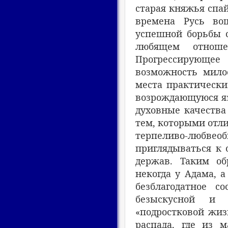
старая княжья спай
времена Русь во
успешной борьбы 
любящем отнош
Прогрессирующее 
возможность мило
места практически
возрождающуюся я
духовные качества
тем, которыми отли
терпеливо-любвеоб
приглядываться к 
держав. Таким об
некогда у Адама, а
безблагодатное с
безыскусной и 
«подростковой жиз
распада, где из 