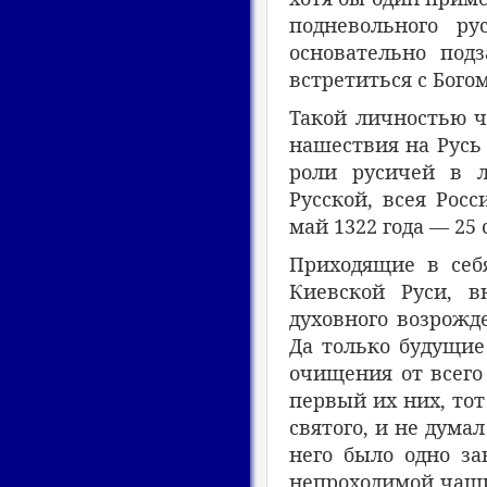
подневольного ру
основательно под
встретиться с Бого
Такой личностью ч
нашествия на Русь 
роли русичей в л
Русской, всея Росс
май 1322 года — 25 
Приходящие в себ
Киевской Руси, в
духовного возрожд
Да только будущие
очищения от всего
первый их них, тот
святого, и не дума
него было одно за
непроходимой чащи