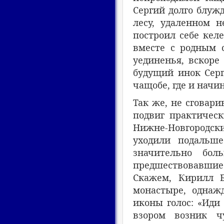
Сергий долго блужд
лесу, удаленном н
построил себе келе
вместе с родным 
уединенья, вскоре
будущий инок Серг
чащобе, где и начи
Так же, не сговар
подвиг практическ
Нижне-Новгородский
уходили подальш
значительно бол
предшествовавшие
Скажем, Кирилл Б
монастыре, однаж
иконы голос: «Иди 
взором возник ч