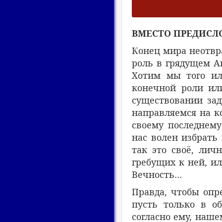
ВМЕСТО ПРЕДИСЛ
Конец мира неотвра
роль в грядущем А
Хотим мы того ил
конечной роли или
существовании зад
направляемся на ко
своему последнему
нас волен избрать
так это своё, лич
гребущих к ней, и
Вечность…
Правда, чтобы опр
пусть только в о
согласно ему, наш