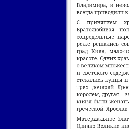
Владимира, и нево
всегда приводили к 
С принятием хри
Братолюбивая по
сопредельные наро
реже решались сов
град Киев, мало-
красоте. Одних хра
о великом множест
и светского содер
стекались купцы и
трех дочерей Яро
королем, другая – 
князя были женаты
греческой. Ярослав
Материальное благ
Однако Великие ки