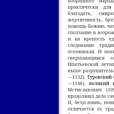
избранного народ
практически для
благодать, смир
жертвенность, бр
помощь Божию, чем 
сползание в возрож
и на крепость е
следование тради
осознавали. И поэ
свершающимся с
Ипатьевской лето
выше разрушитель 
—1132),
Туровский
—1146),
великий 
Мстиславович (10
продолжил дело сам
И, безусловно, пон
отличается от тра