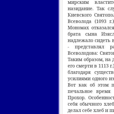
мирским властит
назидание. Так сл
Киевского Святопо
Всеволода (1093 
Мономах отказался
брата сына Изяс
надлежало сидеть в
- представлял р
Всеволодова: Свят
Таким образом, на 
его смерти в 1113 г
благодаря сущест
усилиями одного из
Вот как об этом п
печальное время
Прохор. Особенно
себя обычного хлеб
делал себе хлеб и 