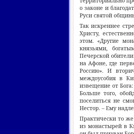
территориально пр
о законе и благод
Руси святой общин
Так искреннее стр
Христу, естествен
этом. «Другие мон
князьями, богаты
Печерской обители
на Афоне, где перв
Россию». И втори
междоусобия в Кие
извещение от Бога:
Больше того, обой
поселиться не смог
Нестор. – Ему надл
Практически то же 
из монастырей в Ки
он был призван Бог