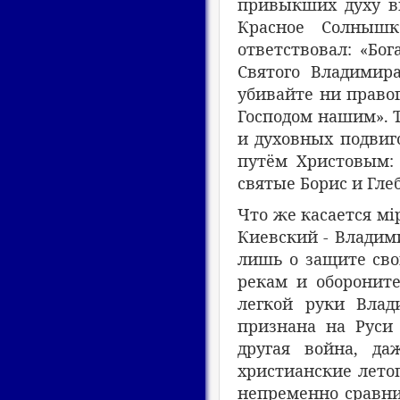
привыкших духу ви
Красное Солнышк
ответствовал: «Бо
Святого Владимир
убивайте ни право
Господом нашим». Т
и духовных подвиг
путём Христовым:
святые Борис и Гле
Что же касается м
i
Киевский - Владими
лишь о защите свои
рекам и обороните
легкой руки Влад
признана на Руси 
другая война, да
христианские лето
непременно сравни