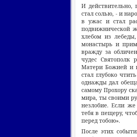
И действительно, 
стал солью, - и нар
в ужас и стал ра
подвижнической жи
хлебом из лебеды,
монастырь и прим
вражду за обличен
чудес Святополк 
Матери Божией и п
стал глубоко чтит
однажды дал обеща
самому Прохору ска
мира, ты своими ру
незлобие. Если же
тебя в пещеру, что
перед тобою».
После этих событ