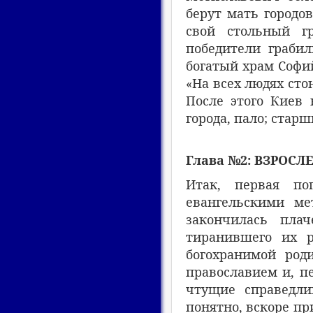
берут мать городо
свой стольный г
победители грабил
богатый храм Софий
«На всех людях стон
После этого Киев 
города, пало; стар
Глава №2: ВЗРОСЛ
Итак, первая по
евангельскими ме
закончилась пла
тиранившего их р
богохранимой роди
православием и, пе
чтущие справедлив
понятно, вскоре п