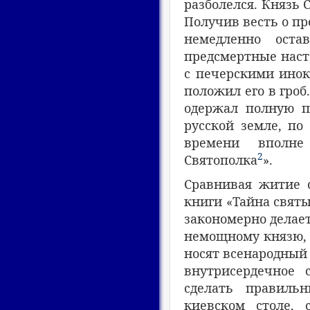
разболелся. Князь 
Получив весть о пр
немедленно ост
предсмертные наст
с печерскими инок
положил его в гроб
одержал полную по
русской земле, по
времени вполне
2
Святополка
».
Сравнивая житие с
книги «Тайна свят
закономерно делает
немощному князю, ч
носят всенародный
внутрисердечное 
сделать правиль
киевском столе, 