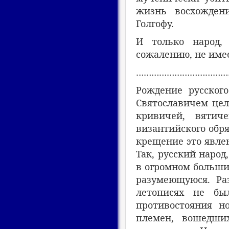
жизнь восхожден
Голгофу.
И только народ, 
сожалению, не имее
………………………………
Рождение русског
Святославичем цел
кривичей, вятиче
византийского обря
крещение это явле
Так, русский народ
в огромном больши
разумеющуюся. Ра
летописях не был
противостояния но
племен, вошедших