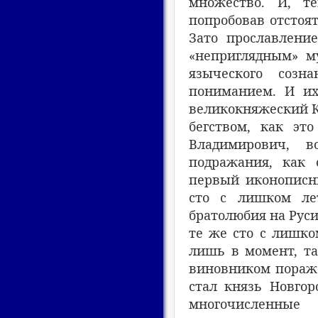
множество. И, т
попробовав отстоя
Зато прославлени
«неприглядным» м
языческого созн
пониманием. И их
великокняжеский К
бегством, как эт
Владимирович, в
подражания, как 
первый иконописны
сто с лишком ле
братолюбия на Руси.
те же сто с лишко
лишь в момент, та
виновником пораже
стал князь Новгор
многочисленные