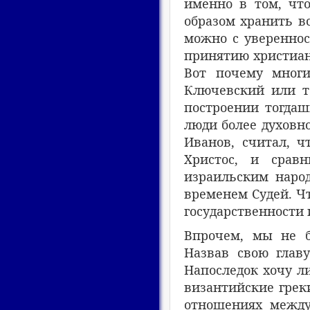
именно в том, чт
образом хранить в
можно с увереннос
принятию христианс
Вот почему многие
Ключевский или то
построении тогдаш
люди более духовно
Иванов, считал, ч
Христос, и срав
израильским народ
временем Судей. Ч
государственности 
Впрочем, мы не б
Назвав свою глав
Напоследок хочу л
византийские грек
отношениях между