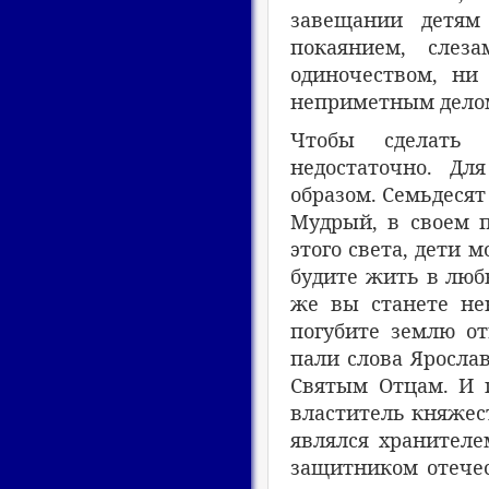
завещании детям
покаянием, слез
одиночеством, ни
неприметным делом
Чтобы сделать 
недостаточно. Д
образом. Семьдесят 
Мудрый, в своем п
этого света, дети 
будите жить в любв
же вы станете нен
погубите землю от
пали слова Яросла
Святым Отцам. И 
властитель княжест
являлся хранител
защитником отечес