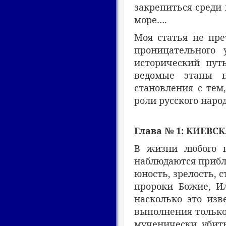
закрепиться среди 
море….
Моя статья не пре
проницательного 
исторический пут
ведомые этапы на
становления с тем
роли русского наро
Глава № 1: КИЕВС
В
жизни любого н
наблюдаются прибли
юность, зрелость, с
пророки Божие, Ил
насколько это изв
выполнения только
мученически убит