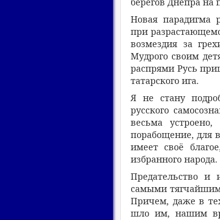
берегов Днепра на
Новая парадигма р
при разрастающемся
возмездия за грех
Мудрого своим дет
распрями Русь приш
татарского ига.
Я не стану подро
русского самосозн
весьма устроено,
порабощение, для в
имеет своё благое
избранного народа.
Предательство и 
самыми тягчайшими
Причем, даже в тех
шло им, нашим вра