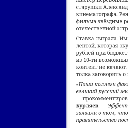
старушки Алексан
кинематографа. Ре
фильма звёздные ре
отечественной эст
Ставка сыграла. Им
лентой, которая ок
рублей при бюджете
из 10-ти возможны
контент не качают.
толка заговорить о
«Наши коллеги факт
великий русский м
— прокомментирова
Бурляев
. —
Эффект
заявили о том, чт
правительство пос