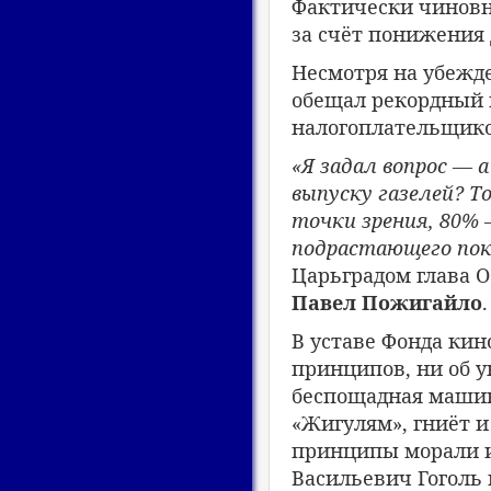
Фактически чиновн
за счёт понижения 
Несмотря на убежд
обещал рекордный п
налогоплательщико
«Я задал вопрос — 
выпуску газелей? Т
точки зрения, 80% 
подрастающего пок
Царьградом глава 
Павел Пожигайло
.
В уставе Фонда ки
принципов, ни об 
беспощадная машин
«Жигулям», гниёт и
принципы морали и
Васильевич Гоголь 