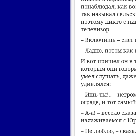
понаблюдал, как во
так называл сельск
поэтому никто с ни
телевизор.
– Включишь – снег 
– Ладно, потом как
И вот пришел он в т
которым они говори
умел слушать, даже
удивлялся:
– Ишь ты!.. – негро
ограде, и тот самы
– А-а! – весело ска
налаживаемся с Юр
– Не люблю, – сказа