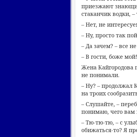
приезжают знающие 
стаканчик водки, –
– Нет, не интересуе
– Ну, просто так по
– Да зачем? – все н
– В гости, боже мой
Жена Кайгородова п
не понимали.
– Ну? – продолжал 
на троих сообразит
– Слушайте, – пере
понимаю, чего вам 
– Тю-тю-тю, – с улы
обижаться-то? Я пр