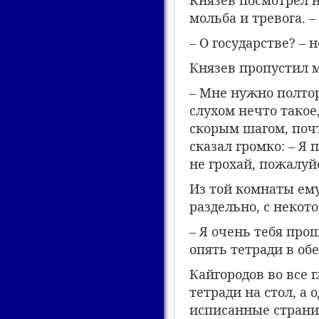
мольба и тревога. 
– О государстве? –
Князев пропустил 
– Мне нужно полтор
слухом нечто такое
скорым шагом, почт
сказал громко: – Я 
не грохай, пожалуйс
Из той комнаты ему
раздельно, с некот
– Я очень тебя прош
опять тетради в обе
Кайгородов во все 
тетради на стол, а
исписанные страниц