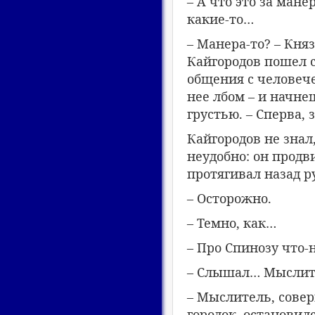
– А что это за мане
какие-то…
– Манера-то? – Княз
Кайгородов пошел с
общения с человече
нее лбом – и начне
грустью. – Сперва, 
Кайгородов не знал
неудобно: он продв
протягивал назад р
– Осторожно.
– Темно, как…
– Про Спинозу что-
– Слышал… Мыслит
– Мыслитель, сове
городок, остановил