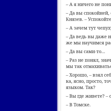
– А я ничего не по
– Да вы спокойней,
Князев. – Успокойт
– А зачем тут чепух
– Да ведь вы даже н
же мы научимся ра
– Да вы сами-то…
– Раз не понял, зна
мы так отмахиватьс
– Хорошо, – взял се
ка, ясно, просто, 
языком. Так?
– Вы где живете? – 
– В Томске.