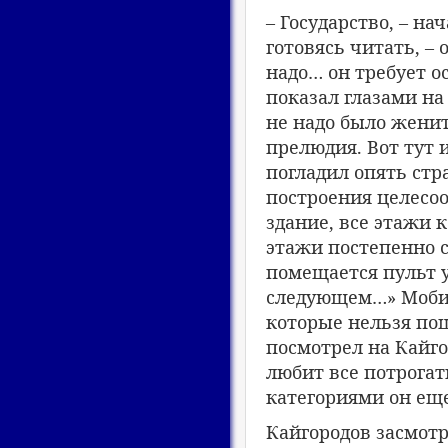
– Государство, – на
готовясь читать, –
надо… он требует о
показал глазами на
не надо было женить
прелюдия. Вот тут и
погладил опять стр
построения целесоо
здание, все этажи 
этажи постепенно с
помещается пульт у
следующем…» Мобил
которые нельзя пощ
посмотрел на Кайго
любит все потрогат
категориями он еще
Кайгородов засмотре