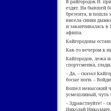
В райгородок Н. пр
ездят. На бывшей 
брезента, и пошла 
висела синяя дымка
и заканчивалась в 
афиша.
Кайгородовы остан
Как-то вечером к н
Кайгородов, лежа на
спортсменка, глади
– Да, – сказал Кайг
босые ноги. – Войди
Вошел невысокий че
усмешливый, чуть 
– Здравствуйте! – 
Николай Николаич. 