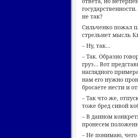
ответа, но нетерпе
государственности.
не так?
Сильченко пожал пл
стрельнет мысль К
– Ну, так…
– Так. Образно гов
груз… Вот представ
наглядного примера,
нам его нужно прон
бросаете нести и от
– Так что же, отпус
тоже бред сивой к
– В данном конкрет
пронесем положенны
– Не понимаю, чего 