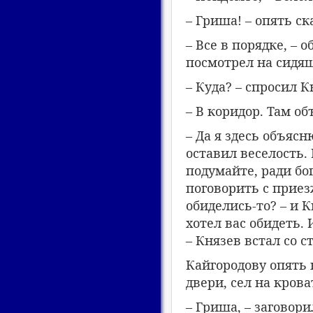
– Гриша! – опять ск
– Все в порядке, – 
посмотрел на сидящ
– Куда? – спросил К
– В коридор. Там об
– Да я здесь объясн
оставил веселость.
подумайте, ради бог
поговорить с прие
обиделись-то? – и К
хотел вас обидеть.
– Князев встал со с
Кайгородову опять 
двери, сел на крова
– Гриша, – заговори