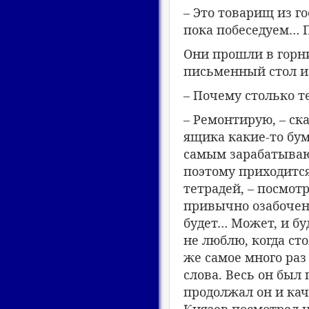
– Это товарищ из г
пока побеседуем… П
Они прошли в горни
письменный стол и
– Почему столько т
– Ремонтирую, – ска
ящика какие-то бум
самым зарабатываю 
поэтому приходится
тетрадей, – посмотр
привычно озабочен,
будет… Может, и буд
не люблю, когда сто
же самое много раз
слова. Весь он был 
продолжал он и кач
Князев посмотрел на