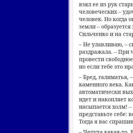
взял ее из рук стар
человеческих – удоч
человек. Но когда о
земли – образуется 
Сильченко и на ста
– Не улавливаю, – 
раздражала. – При 
провести свободное
но если тебе это нр
– Бред, галиматья, 
каменного века. Ка
автоматически вых
идет и накопляет к
насыпается холм! –
представьте себе: 
Тогда я вас спраши
– Чепуха какая-то.