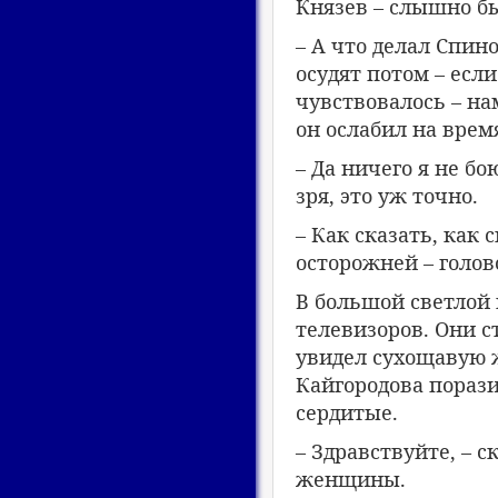
Князев – слышно бы
– А что делал Спин
осудят потом – есл
чувствовалось – н
он ослабил на врем
– Да ничего я не бо
зря, это уж точно.
– Как сказать, как 
осторожней – голов
В большой светлой 
телевизоров. Они с
увидел сухощавую 
Кайгородова порази
сердитые.
– Здравствуйте, – 
женщины.