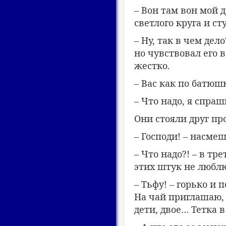
– Вон там вон мой д
светлого круга и с
– Ну, так в чем дел
но чувствовал его 
жестко.
– Вас как по батюшк
– Что надо, я спра
Они стояли друг пр
– Господи! – насмеш
– Что надо?! – в тр
этих штук не любл
– Тьфу! – горько и 
На чай приглашаю, 
дети, двое… Тетка 