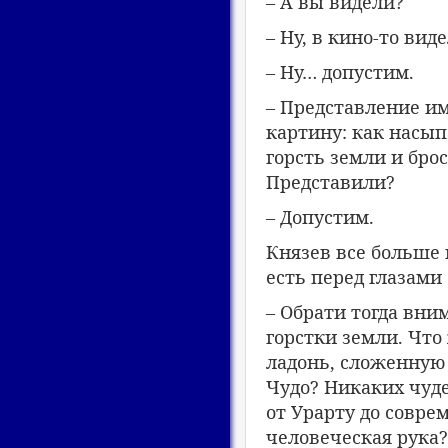
– А вы видели?
– Ну, в кино-то вид
– Ну… допустим.
– Представление им
картину: как насып
горсть земли и бро
Представили?
– Допустим.
Князев все больше 
есть перед глазами
– Обрати тогда вни
горстки земли. Что 
ладонь, сложенную 
Чудо? Никаких чуде
от Урарту до совре
человеческая рука?.