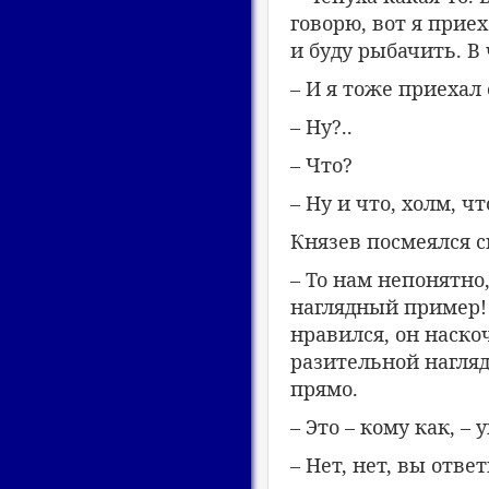
говорю, вот я прие
и буду рыбачить. В
– И я тоже приехал 
– Ну?..
– Что?
– Ну и что, холм, ч
Князев посмеялся с
– То нам непонятно
наглядный пример! 
нравился, он наскоч
разительной нагляд
прямо.
– Это – кому как, –
– Нет, нет, вы отв