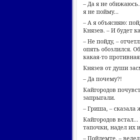
– Да я не обижаюсь
я не пойму…
– А я объясняю: по
Князев. – И будет к
– Не пойду, – отчет
опять обозлился. О
какая-то противная 
Князев от души зас
– Да почему?!
Кайгородов почувст
запрыгали.
– Гриша, – сказала
Кайгородов встал… 
тапочки, надел их 
– Пойдемте, – веле