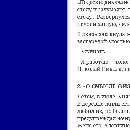
«Подосвиданькались
столу и задумался, 
столу… Развернулся 
недописанную, скло
В дверь заглянула 
застарелой злостью
– Ужинать.
– Я работаю, – тож
Николай Николаевич
2. «О СМЫСЛЕ ЖИ
Летом, в июле, Кня
В деревне жили его
любил их, но больш
предупреждал жену,
Жене его, Алевтине