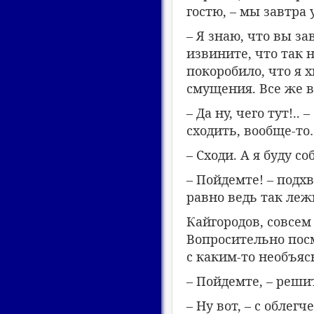
гостю, – мы завтра
– Я знаю, что вы за
извините, что так 
покоробило, что я х
смущения. Все же 
– Да ну, чего тут!.
сходить, вообще-то
– Сходи. А я буду с
– Пойдемте! – подх
равно ведь так леж
Кайгородов, совсем
Вопросительно посм
с каким-то необъяс
– Пойдемте, – решит
– Ну вот, – с облег