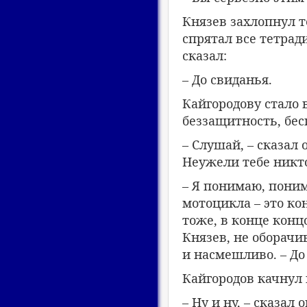
Князев захлопнул т
спрятал все тетрад
сказал:
– До свиданья.
Кайгородову стало 
беззащитность, бе
– Слушай, – сказал 
Неужели тебе никт
– Я понимаю, поним
мотоцикла – это к
тоже, в конце концо
Князев, не оборачи
и насмешливо. – До
Кайгородов качнул 
– Ну и ну, – сказал 