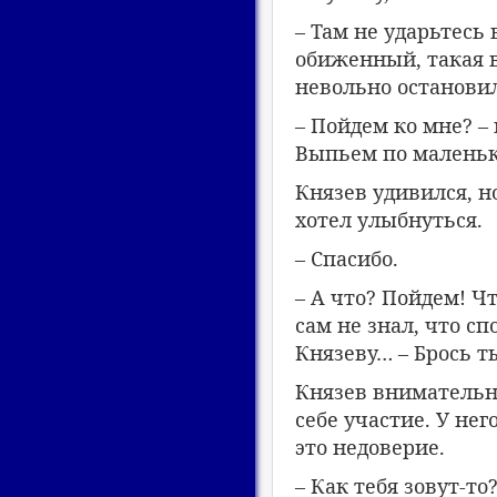
– Там не ударьтесь 
обиженный, такая в
невольно остановил
– Пойдем ко мне? –
Выпьем по маленьк
Князев удивился, но
хотел улыбнуться.
– Спасибо.
– А что? Пойдем! Ч
сам не знал, что с
Князеву… – Брось т
Князев внимательно
себе участие. У не
это недоверие.
– Как тебя зовут-то