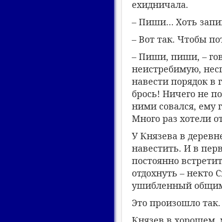
ехидничала.
– Пиши… Хоть запи
– Вот так. Чтобы по
– Пиши, пиши, – го
неистребимую, несг
навести порядок в г
брось! Ничего не п
ними совался, ему 
Много раз хотели от
У Князева в деревн
навестить. И в пер
постоянно встретит
отдохнуть – некто 
ушибленный общими
Это произошло так.
Князев в хорошем,