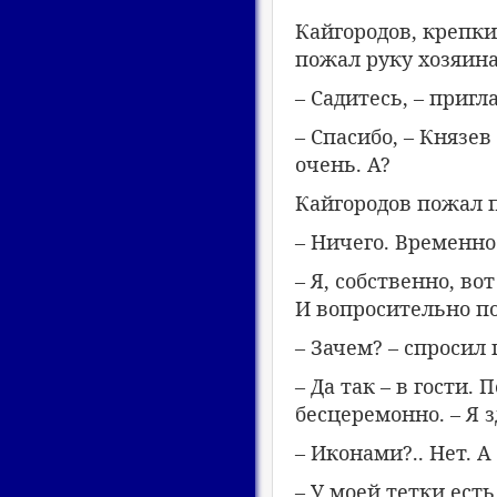
Кайгородов, крепки
пожал руку хозяина
– Садитесь, – пригл
– Спасибо, – Князе
очень. А?
Кайгородов пожал 
– Ничего. Временн
– Я, собственно, во
И вопросительно по
– Зачем? – спроси
– Да так – в гости.
бесцеремонно. – Я 
– Иконами?.. Нет. А
– У моей тетки есть