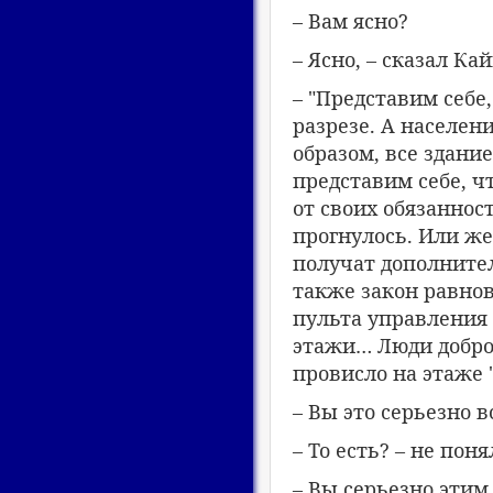
– Вам ясно?
– Ясно, – сказал Ка
– "Представим себе,
разрезе. А населен
образом, все здани
представим себе, ч
от своих обязанно
прогнулось. Или же
получат дополните
также закон равнов
пульта управления 
этажи… Люди добро
провисло на этаже 
– Вы это серьезно в
– То есть? – не пон
– Вы серьезно этим