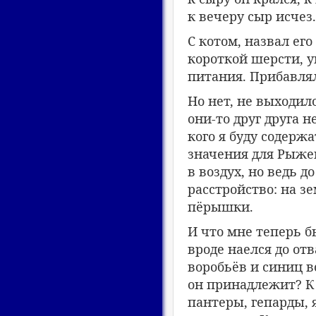
к вечеру сыр исчез
С котом, назвал его
короткой шерсти, у
питания. Прибавля
Но нет, не выходил
они-то друг друга 
кого я буду содерж
значения для Рыже
в воздух, но ведь 
расстройство: на з
пёрышки.
И что мне теперь б
вроде наелся до от
воробьёв и синиц в
он принадлежит? К 
пантеры, гепарды, 