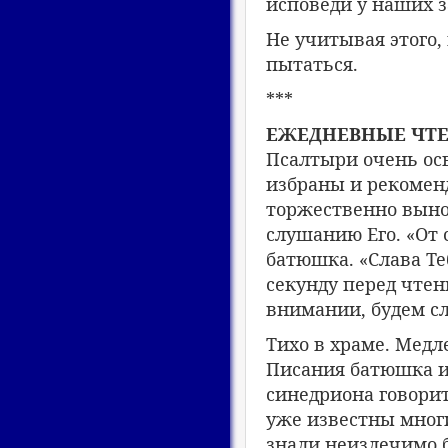
исповеди у наших 
Не учитывая этого,
пытаться.
***
ЕЖЕДНЕВНЫЕ ЧТ
Псалтыри очень осв
избраны и рекомен
торжественно вынос
слушанию Его. «От 
батюшка. «Слава Теб
секунду перед чтени
внимании, будем с
Тихо в храме. Медл
Писания батюшка ил
синедриона говорит
уже известны многи
знали неизлечимо б