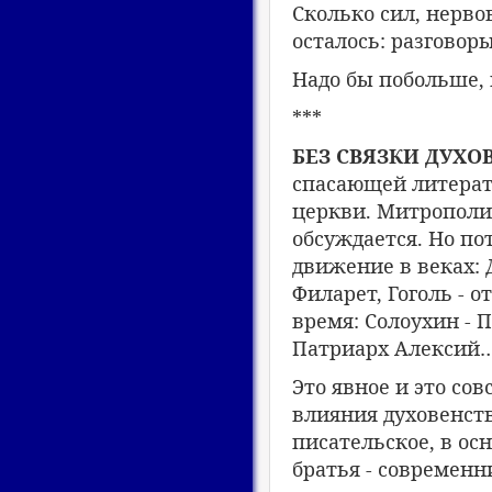
Сколько сил, нервов
осталось: разговоры
Надо бы побольше, 
***
БЕЗ СВЯЗКИ ДУХО
спасающей литерату
церкви. Митрополит
обсуждается. Но по
движение в веках:
Филарет, Гоголь - 
время: Солоухин - 
Патриарх Алексий
Это явное и это со
влияния духовенст
писательское, в ос
братья - современн