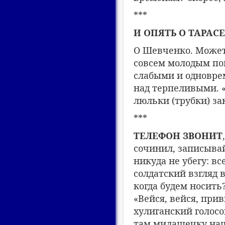
***
И ОПЯТЬ О ТАРАСЕ
О Шевченко. Может,
совсем молодым по
слабыми и одновре
над терпеливыми. «
люльки (трубки) за
***
ТЕЛЕФОН ЗВОНИТ
сочинил, записывай!
никуда не убегу: вс
солдатский взгляд 
когда будем носить
«Вейся, вейся, при
хулиганский голосо
там милашечку нашё