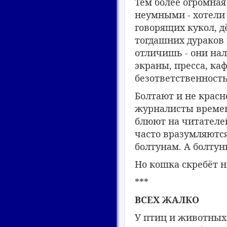
Тем более огромная
неумными - хотели 
говорящих кукол, д
тогдашних дураков в
отличишь - они нал
экраны, пресса, ка
безответственность
Болтают и не красн
журналисты времен
блюют на читателей 
часто вразумляются
болтунам. А болтун
Но кошка скребёт н
***
ВСЕХ ЖАЛКО
У птиц и животных 