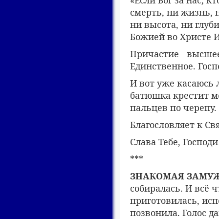
«Если Бог за нас, к
смерть, ни жизнь, 
ни высота, ни глуб
Божией во Христе И
Причастие - высшее
Единственное. Госп
И вот уже касаюсь 
батюшка крестит м
пальцев по черепу.
Благословляет к С
Слава Тебе, Господи
***
ЗНАКОМАЯ ЗАМ
собиралась. И всё ч
приготовилась, исп
позвонила. Голос д