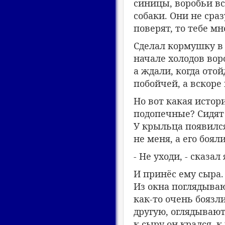
синицы, воробьи вс
собаки. Они не сра
поверят, то тебе м
Сделал кормушку в
начале холодов вор
а ждали, когда отой
побойчей, а вскоре
Но вот какая истори
подопечные? Сидят 
У крыльца появилс
не меня, а его бояли
- Не уходи, - сказал
И принёс ему сыра.
Из окна поглядываю
как-то очень боязл
другую, оглядываютс
к сыру он крался, 