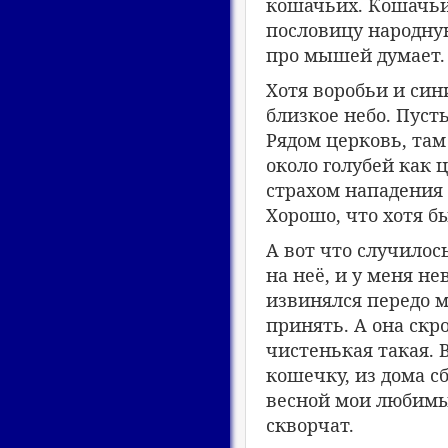
кошачьих. Кошачьих
пословицу народную
про мышей думает.
Хотя воробьи и син
близкое небо. Пуст
Рядом церковь, там
около голубей как 
страхом нападения 
Хорошо, что хотя б
А вот что случилос
на неё, и у меня н
извинялся передо м
принять. А она скр
чистенькая такая. 
кошечку, из дома с
весной мои любимы
скворчат.