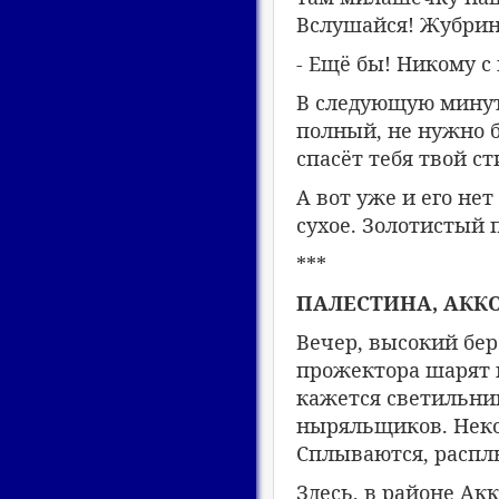
Вслушайся! Жубринь
- Ещё бы! Никому с 
В следующую минуту
полный, не нужно б
спасёт тебя твой ст
А вот уже и его не
сухое. Золотистый 
***
ПАЛЕСТИНА, АККО
Вечер, высокий бер
прожектора шарят п
кажется светильни
ныряльщиков. Неко
Сплываются, расплы
Здесь, в районе Акк