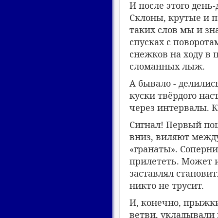
И после этого день
Склоны, крутые и п
таких слов мы и зн
спусках с поворота
снежков на ходу в 
сломанных лыж.
А бывало - делились
куски твёрдого нас
через интервалы. К
Сигнал! Первый пош
вниз, виляют между
«гранаты». Соперни
прилететь. Может и
заставлял становит
никто не трусит.
И, конечно, прыжк
ветви, укладывали 