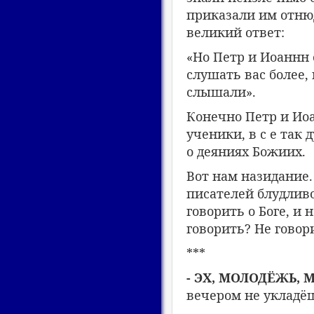
приказали им отнюд
великий ответ:
«Но Петр и Иоаннн 
слушать вас более,
слышали».
Конечно Петр и Иоа
ученики, в с е так
о деяниях Божиих.
Вот нам назидание. 
писателей блудлив
говорить о Боге, и 
говорить? Не говор
***
- ЭХ, МОЛОДЁЖЬ,
вечером не укладё