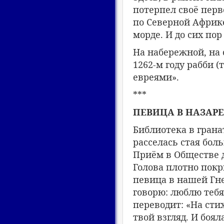
потерпел своё перв
по Северной Африке
морде. И до сих пор 
На набережной, на 
1262-м году рабби 
евреями».
***
ПЕВИЦА В НАЗАРЕ
Библиотека в грана
расселась стая бол
Приём в Обществе д
Голова плотно покр
певица в нашей Гне
говорю: люблю тебя
переводит: «На сти
твой взгляд. И боял