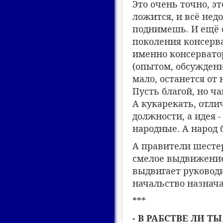
Это очень точно, э
ложится, и всё недо
поднимешь. И ещё о
поколения консерва
именно консервато
(опытом, обсуждени
мало, останется от 
Пусть благой, но ч
А кукарекать, отли
должности, а идея -
народные. А народ б
А правители шестер
смелое выдвижение
выдвигает руководи
начальство назнача
***
- В РАБСТВЕ ЛИ Т