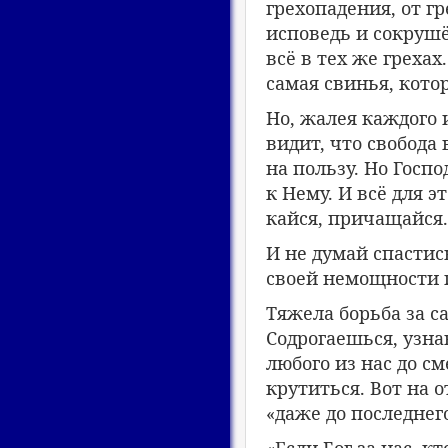
грехопадения, от гр
исповедь и сокрушё
всё в тех же грехах
самая свинья, котор
Но, жалея каждого и
видит, что свобода
на пользу. Но Госп
к Нему. И всё для э
кайся, причащайся.
И не думай спастись
своей немощности 
Тяжела борьба за са
Содрогаешься, узна
любого из нас до см
крутиться. Вот на 
«даже до последнег