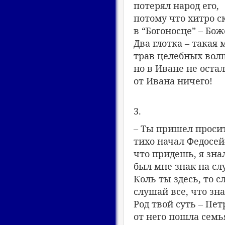
потерял народ его,
потому что хитро 
в “Богоносце” – Бож
Два глотка – такая 
трав целебных вол
но в Иване не оста
от Ивана ничего!
3.
– Ты пришел просит
тихо начал Федосей
что придешь, я знал
был мне знак на сл
Коль ты здесь, то с
слушай все, что зн
Род твой суть – Пет
от него пошла семь