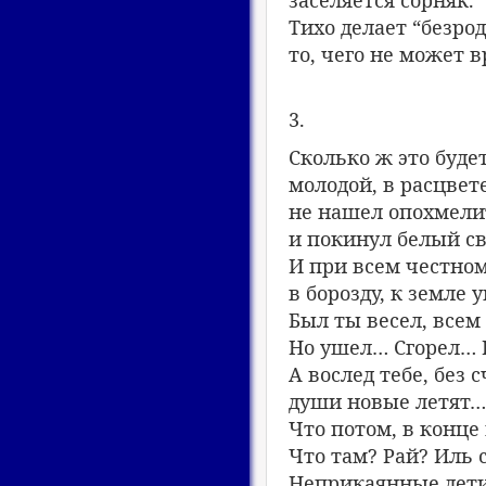
Тихо делает “безро
то, чего не может в
3.
Сколько ж это будет
молодой, в расцвете
не нашел опохмели
и покинул белый св
И при всем честно
в борозду, к земле у
Был ты весел, всем
Но ушел… Сгорел…
А вослед тебе, без с
души новые летят…
Что потом, в конце
Что там? Рай? Иль 
Неприкаянные дети