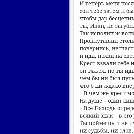
И теперь меня посл
сон тебе затем и бы
чтобы дар бесценны
ты, Иван, не загуби
Так исполни ж волю
Проплутавши столь
повернись, несчаст
и иди, ползи на све
Крест взвали себе 
он тяжел, но ты иди
чем бы ни был путь
что б ни ждало впе
– В чем же крест м
На душе – один лиш
– Все Господь опред
всякий знак – в его
Ты поймешь и не п
ни судьбы, ни слов