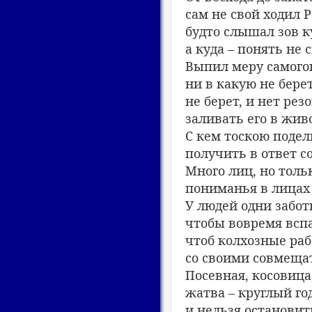
сам не свой ходил Р
будто слышал зов к
а куда – понять не с
Выпил меру самогон
ни в какую не берет
не берет, и нет рез
заливать его в живо
С кем тоскою подел
получить в ответ с
Много лиц, но тольк
пониманья в лицах 
У людей одни забот
чтобы вовремя вспа
чтоб колхозные ра
со своими совмеща
Посевная, косовица
жатва – круглый год
и нельзя остановит