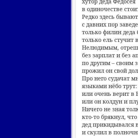
хутор деда Федосея
в одиночестве стои
Редко здесь бывают
с давних пор заведе
только филин деда 
только ель стучит в
Нелюдимым, отре
без зарплат и без а
по другим – своим 
прожил он свой дол
Про него судачат мн
языками нёбо трут:
или очень верит в Б
или он колдун и пл
Ничего не зная тол
кто-то брякнул, что
дед прикидывался 
и скулил в полноч