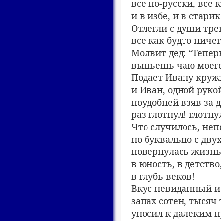
все по-русски, все 
и в избе, и в старик
Отлегли с души тре
все как будто ниче
Молвит дед: “Теперь
выпьешь чаю моего
Подает Ивану круж
и Иван, одной руко
поудобней взяв за 
раз глотнул! глотну
Что случилось, неп
но буквально с двух
повернулась жизнь 
в юность, в детство
в глубь веков!
Вкус невиданный и
запах сотен, тысяч 
уносил к далеким п