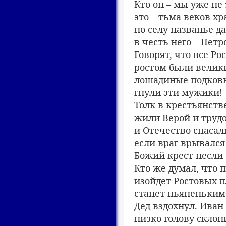
Кто он – мы уже не 
это – тьма веков хр
но селу названье д
в честь него – Петр
Говорят, что все Ро
ростом были велик
лошадиные подков
гнули эти мужики!
Толк в крестьянств
жили Верой и труд
и Отечество спасал
если враг врывался
Божий крест несли
Кто же думал, что 
изойдет Ростовых п
станет пьяненьким
Дед вздохнул. Иван
низко голову склон