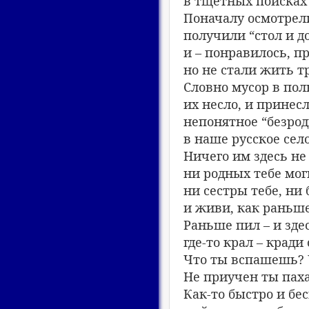
в тщетных поисках 
Поначалу осмотрел
получили “стол и д
и – понравилось, п
но не стали жить т
Словно мусор в пол
их несло, и принесл
непонятное “безрод
в наше русское село
Ничего им здесь не 
ни родных тебе мог
ни сестры тебе, ни 
и живи, как раньш
Раньше пил – и зде
где-то крал – кради
Что ты вспашешь? 
Не приучен ты паха
Как-то быстро и бе