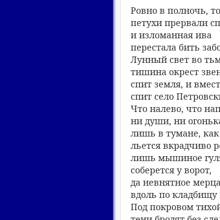
Ровно в полночь, т
петухи прервали сп
и изломанная ива
перестала бить забо
Лунный свет во тьм
тишина окрест звен
спит земля, и вмест
спит село Петровск
Что налево, что нап
ни души, ни огоньк
лишь в тумане, как
льется вкрадчиво р
лишь мышиное гул
соберется у ворот,
да невнятное мерц
вдоль по кладбищу 
Под покровом тихо
тени бродят без сле