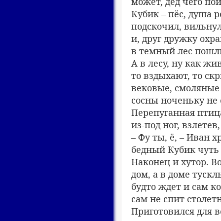
может, дед чего по
Кубик – пёс, душа р
подскочил, вильнул
и, друг дружку охра
в темный лес пошл
А в лесу, ну как жи
то вздыхают, то ск
вековые, смоляные
сосны ноченьку не 
Перепуганная птиц
из-под ног, взлетев,
– Фу ты, ё, – Иван х
бедный Кубик чуть 
Наконец и хутор. Во
дом, а в доме тускл
будто ждет и сам ко
сам не спит столетн
Приготовился для в