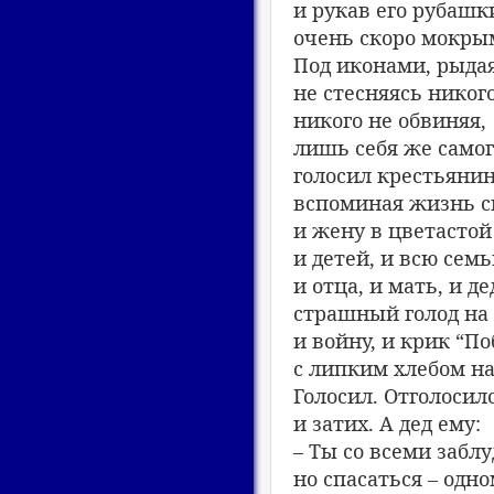
и рукав его рубашк
очень скоро мокрым
Под иконами, рыдая
не стесняясь никого
никого не обвиняя,
лишь себя же самог
голосил крестьянин
вспоминая жизнь с
и жену в цветастой
и детей, и всю семь
и отца, и мать, и де
страшный голод на 
и войну, и крик “По
с липким хлебом н
Голосил. Отголосил
и затих. А дед ему:
– Ты со всеми заблу
но спасаться – одно