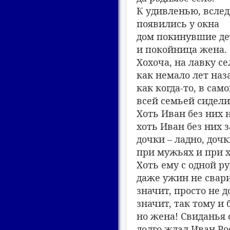
К удивленью, вслед
появились у окна
дом покинувшие де
и покойница жена.
Хохоча, на лавку се
как немало лет наза
как когда-то, в само
всей семьей сидели 
Хоть Иван без них 
хоть Иван без них з
дочки – ладно, дочк
при мужьях и при х
Хоть ему с одной р
даже ужин не свари
значит, просто не д
значит, так тому и 
но жена! Свиданья 
долго ждал Иван Ро