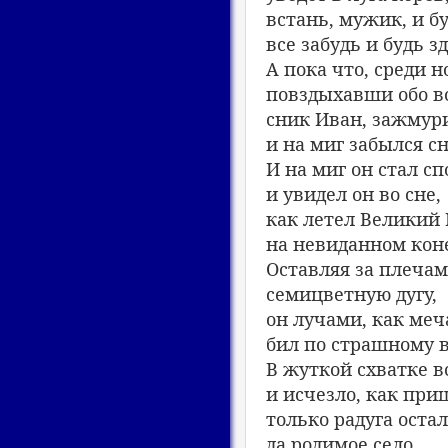
встань, мужик, и б
все забудь и будь зд
А пока что, среди н
повздыхавши обо в
сник Иван, зажмур
и на миг забылся с
И на миг он стал с
и увидел он во сне,
как летел Великий
на невиданном кон
Оставляя за плеча
семицветную дугу,
он лучами, как меч
бил по страшному в
В жуткой схватке в
и исчезло, как при
только радуга оста
да родимое село.