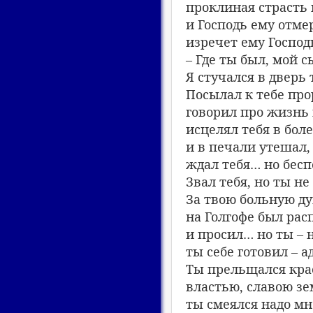
проклиная страсть 
и Господь ему отме
изречет ему Господ
– Где ты был, мой 
Я стучался в дверь 
Посылал к тебе про
говорил про жизнь 
исцелял тебя в боле
и в печали утешал,
ждал тебя… но бес
Звал тебя, но ты не
За твою больную д
на Голгофе был рас
и просил… но ты – 
ты себе готовил – ад
Ты прельщался кра
властью, славою зе
ты смеялся надо мн