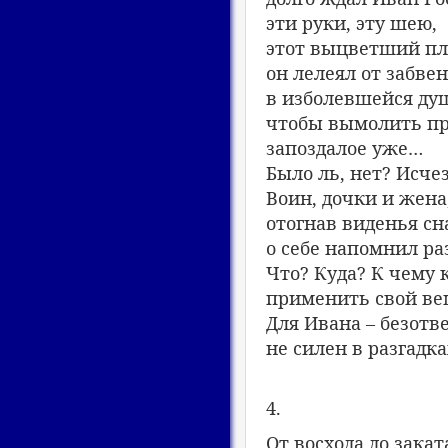
эти руки, эту шею,
этот выцветший пл
он лелеял от забве
в изболевшейся ду
чтобы вымолить п
запоздалое уже…
Было ль, нет? Исче
Воин, дочки и жена
отогнав виденья сн
о себе напомнил ра
Что? Куда? К чему 
применить свой ве
Для Ивана – безотв
не силен в разгадка
4.
От восхода до закат