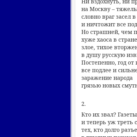
Ни вздохнуть, ни п
на Москву – тяжелы
словно враг засел в
и ничтожит все по
Но страшней, чем 
хуже хаоса в стране
злое, тихое вторже
в душу русскую изв
Постепенно, год от 
все подлее и сильн
заражение народа
грязью новых смут
2.
Кто их звал? Газеты
и теперь уж треть 
тех, кто долго раз