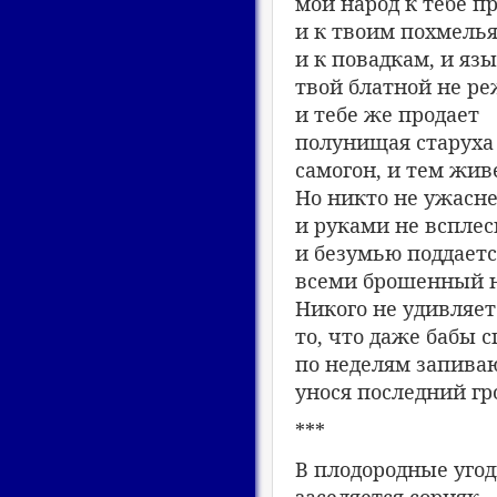
мой народ к тебе п
и к твоим похмель
и к повадкам, и яз
твой блатной не ре
и тебе же продает
полунищая старуха
самогон, и тем жив
Но никто не ужасне
и руками не всплес
и безумью поддаетс
всеми брошенный н
Никого не удивляет
то, что даже бабы 
по неделям запиваю
унося последний г
***
В плодородные угод
заселяется сорняк.