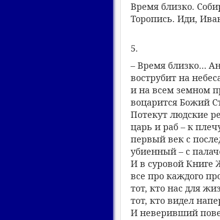
Время близко. Соби
Торопись. Иди, Ива
5.
– Время близко… Ан
вострубит на небеса
и на всем земном п
воцарится Божий С
Потекут людские ре
царь и раб – к плеч
первый век с после
убиенный – с палач
И в суровой Книге
все про каждого пр
тот, кто нас для жи
тот, кто видел напе
И неверивший пове