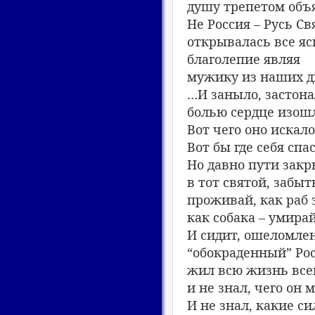
душу трепетом объ
Не Россия – Русь Св
открывалась все яс
благолепие являя
мужику из наших д
…И заныло, застона
болью сердце изошл
Вот чего оно искало
Вот бы где себя спа
Но давно пути зак
в тот святой, забыт
проживай, как раб 
как собака – умирай
И сидит, ошеломле
“обокраденный” Рос
жил всю жизнь все
и не знал, чего он м
И не знал, какие с