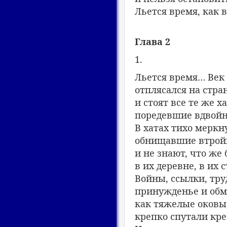
Льется время, как в
Глава 2
1.
Льется время… Век
отплясался на стран
и стоят все те же х
поредевшие вдвойн
В хатах тихо меркн
обнищавшие втрой
и не знают, что же 
в их деревне, в их 
Войны, ссылки, тр
принужденье и обм
как тяжелые оковы
крепко спутали кре