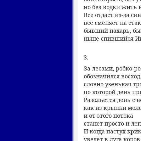
но без водки жить н
Все отдаст из-за си
все сменяет на ста
бывший пахарь, бы
ныне спившийся И
3.
За лесами, робко-р
обозначился восход
словно узенькая тр
по которой день пр
Разольется день с в
как из крынки моло
и от этого потока
станет просто и лег
И когда пастух кр
уведет в луга коров