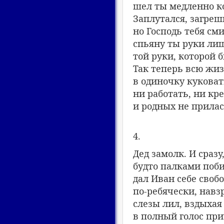
шел ты медленно ко
Заплутался, загреш
но Господь тебя сми
спьяну ты руки ли
той руки, которой б
Так теперь всю жиз
в одиночку куковат
ни работать, ни кре
и родных не прила
4.
Дед замолк. И сразу,
будто палками поби
дал Иван себе свобо
по-ребячески, навз
слезы лил, вздыхая
в полный голос при