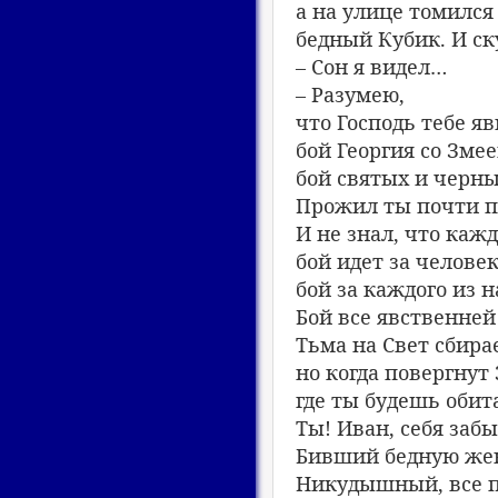
а на улице томился
бедный Кубик. И ск
– Сон я видел…
– Разумею,
что Господь тебе я
бой Георгия со Змее
бой святых и черны
Прожил ты почти п
И не знал, что каж
бой идет за человек
бой за каждого из н
Бой все явственней 
Тьма на Свет сбирае
но когда повергнут 
где ты будешь обит
Ты! Иван, себя заб
Бивший бедную же
Никудышный, все 