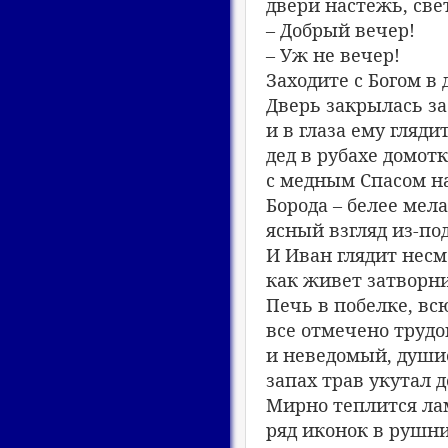
двери настежь, све
– Добрый вечер!
– Уж не вечер!
Заходите с Богом в 
Дверь закрылась за
и в глаза ему гляди
дед в рубахе домот
с медным Спасом на
Борода – белее мела
ясный взгляд из-по
И Иван глядит несм
как живет затворни
Печь в побелке, вс
все отмечено трудо
и неведомый, души
запах трав укутал д
Мирно теплится ла
ряд иконок в рушни