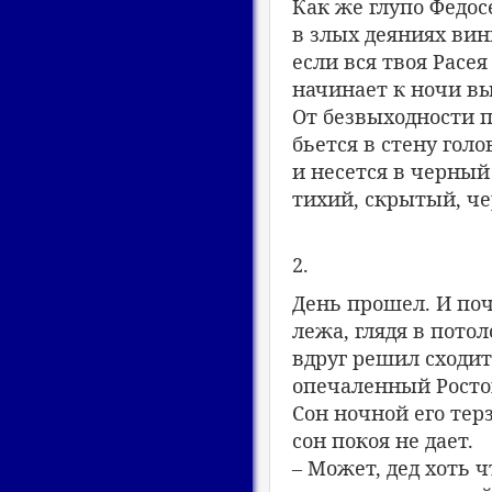
Как же глупо Федос
в злых деяниях вин
если вся твоя Расея
начинает к ночи вы
От безвыходности 
бьется в стену голо
и несется в черный
тихий, скрытый, ч
2.
День прошел. И поч
лежа, глядя в потол
вдруг решил сходит
опечаленный Росто
Сон ночной его терз
сон покоя не дает.
– Может, дед хоть ч