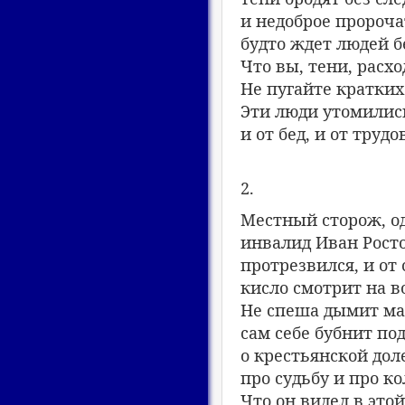
и недоброе пророча
будто ждет людей б
Что вы, тени, расх
Не пугайте кратких
Эти люди утомилис
и от бед, и от трудо
2.
Местный сторож, о
инвалид Иван Рост
протрезвился, и от
кисло смотрит на в
Не спеша дымит ма
сам себе бубнит под
о крестьянской дол
про судьбу и про ко
Что он видел в этой