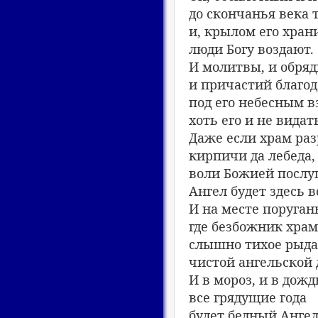
до скончанья века т
и, крылом его хран
люди Богу воздают.
И молитвы, и обряд
и причастий благод
под его небесным в
хоть его и не видат
Даже если храм раз
кирпичи да лебеда,
воли Божией посл
Ангел будет здесь в
И на месте поруган
где безбожник хра
слышно тихое рыд
чистой ангельской
И в мороз, и в дождь
все грядущие года
будет бедный Анге