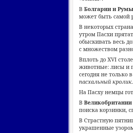
В
Болгарии и Рум
может быть самой р
В некоторых стран
утром Пасхи прятат
обыскивать весь до
с множеством разн
Вплоть до XVI сто
животные: лисы и п
сегодня не только 
пасхальный кролик
На Пасху немцы гот
В
Великобритании
поиска корзинки, 
В Страстную пятниц
украшенные узором 