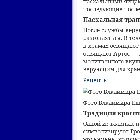
пасхальными яйцами
последующие после 
Пасхальная трап
После службы веру
разговляться. В те
в храмах освящают 
освящают Артос — э
молитвенного вкуш
верующим для хран
Рецепты
Фото Владимира Е
Традиция красит
Одной из главных 
символизируют Гроб
это камень, который