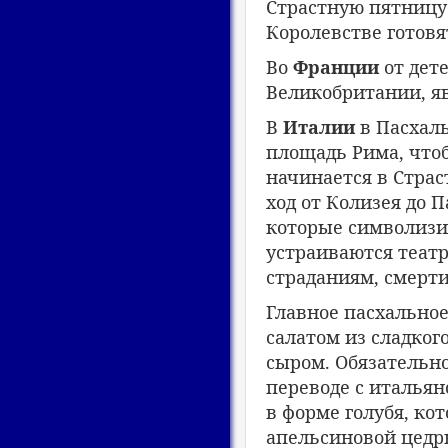
Страстную пятницу 
Королевстве готовя
Во
Франции
от дет
Великобритании, яв
В
Италии
в Пасхаль
площадь Рима, что
начинается в Стра
ход от Колизея до 
которые символизир
устраиваются теат
страданиям, смерт
Главное пасхально
салатом из сладког
сыром. Обязательно
переводе с итальян
в форме голубя, ко
апельсиновой цедр