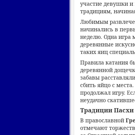
участие девушки и
традициям, начиная
Любимым развлече
начинались в перв
неделю. Одна игра 
деревянные искусн
таких яиц специаль
Правила катания б
деревянной дощечке
забавы расставляли
сбить яйцо с места.
продолжал игру. Ес
неудачно скатившее
Традиции Пасхи 
В православной
Гр
отмечают торжестве