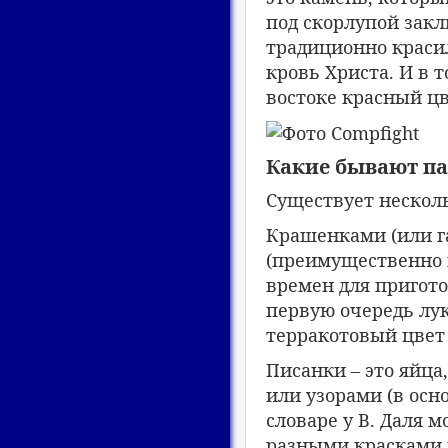
под скорлупой закл
традиционно краси
кровь Христа. И в 
востоке красный цв
Какие бывают п
Существует нескол
Крашенками (или г
(преимущественно к
времен для пригот
первую очередь лу
терракотовый цвет
Писанки – это яйц
или узорами (в ос
словаре у В. Даля 
разными красками 