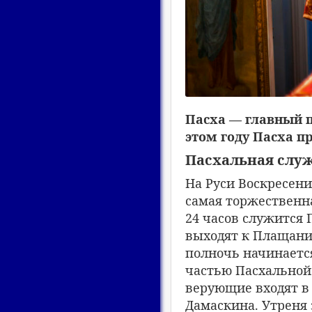
Пасха — главный п
этом году Пасха п
Пасхальная слу
На Руси Воскресени
самая торжественна
24 часов служится
выходят к Плащаниц
полночь начинается
частью Пасхальной 
верующие входят в 
Дамаскина. Утреня 