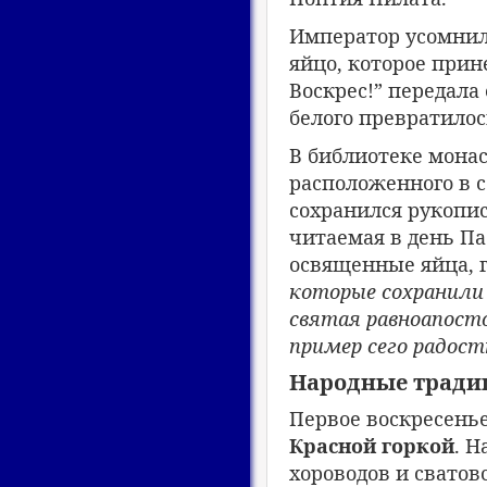
Император усомнилс
яйцо, которое прин
Воскрес!” передала
белого превратилос
В библиотеке мона
расположенного в с
сохранился рукопис
читаемая в день Па
освященные яйца, 
которые сохранили 
святая равноапост
пример сего радос
Народные тради
Первое воскресенье
Красной горкой
. Н
хороводов и сватов