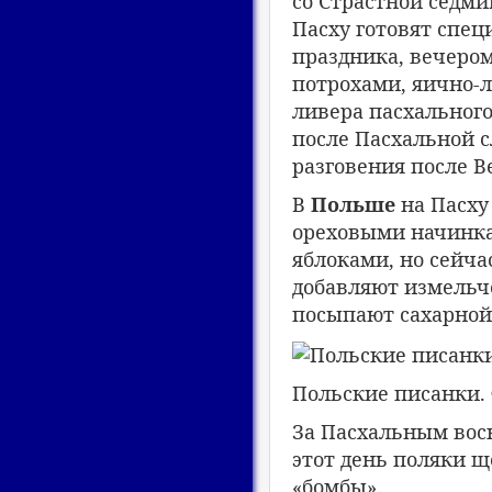
со Страстной седми
Пасху готовят спец
праздника, вечером
потрохами, яично-л
ливера пасхального
после Пасхальной 
разговения после В
В
Польше
на Пасху
ореховыми начинка
яблоками, но сейча
добавляют измельч
посыпают сахарной
Польские писанки. Ф
За Пасхальным вос
этот день поляки щ
«бомбы».