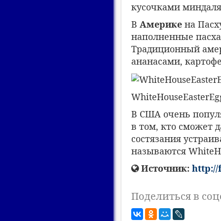
кусочками миндаля
В
Америке
на Пасх
наполненные пасха
Традиционный амер
ананасами, картоф
WhiteHouseEasterEg
В США очень популя
в том, кто сможет 
состязания устраив
называются WhiteHo
Источник:
http:/
Поделиться в соц