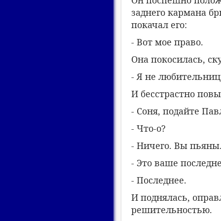
Он поспешно полож
заднего кармана бр
покачал его:
- Вот мое право.
Она покосилась, ск
- Я не любительниц
И бесстрастно повы
- Соня, подайте Па
- Что-о?
- Ничего. Вы пьяны.
- Это ваше последн
- Последнее.
И поднялась, оправл
решительностью.