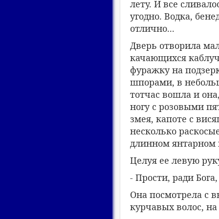
лету. И все сливало
угодно. Водка, бене
отлично...
Дверь отворила мал
качающихся каблуч
фуражку на подзерк
шпорами, в неболь
тотчас вошла и она
ногу с розовыми пят
змея, капоте с ви
несколько раскосые
длинном янтарном 
Целуя ее левую рук
- Прости, ради Бога
Она посмотрела с в
курчавых волос, на