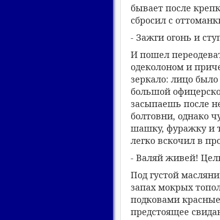
бывает после крепк
сбросил с оттоманк
- Зажги огонь и сту
И пошел переодеват
одеколоном и приче
зеркало: лицо было 
большой офицерско
засыпаешь после не
болтовни, однако ч
шашку, фуражку и т
легко вскочил в пр
- Валяй живей! Цел
Под густой масляни
запах мокрых топол
подковами красные 
предстоящее свидан