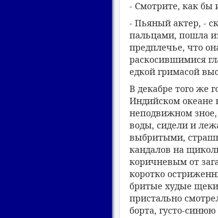
- Смотрите, как бы
- Пьяный актер, - 
пальцами, пошла из
предплечье, что он
раскосившимися гла
едкой гримасой вы
В декабре того же 
Индийском океане н
неподвижном зное, 
воды, сидели и леж
выбритыми, страшн
кандалов на щиколка
коричневым от зага
коротко остриженн
бритые худые щеки,
пристально смотрел
борта, густо-синюю