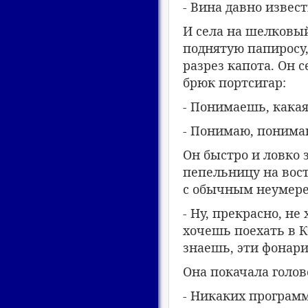
- Вина давно извест
И села на шелковый
поднятую папиросу,
разрез капота. Он 
брюк портсигар:
- Понимаешь, какая
- Понимаю, понимаю
Он быстро и ловко 
пепельницу на вост
с обычным неумере
- Ну, прекрасно, н
хочешь поехать в К
знаешь, эти фонарик
Она покачала голов
- Никаких программ