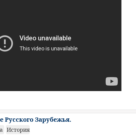
е Русского Зарубежья.
ка
История