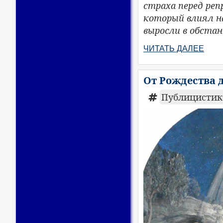
страха перед ре
который влиял на
выросли в обста
ЧИТАТЬ ДАЛЕЕ
От Рождества 
Публицисти