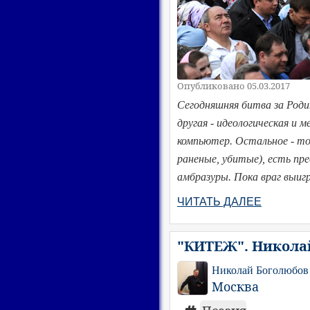
Опубликовано 05.03.2017
Сегодняшняя битва за Род
другая - идеологическая и 
компьютер. Остальное - т
раненые, убитые), есть пре
амбразуры. Пока враг выигр
ЧИТАТЬ ДАЛЕЕ
"КИТЕЖ". Никола
Николай Боголюбов
Москва