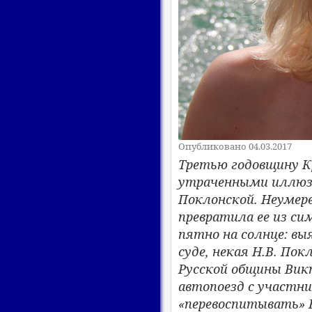
Опубликовано 04.03.2017
Третью годовщину К
утраченными иллюзи
Поклонской. Неумере
превратила ее из си
пятно на солнце: вы
суде, некая Н.В. По
Русской общины Вик
автопоезд с участн
«перевоспитывать» 