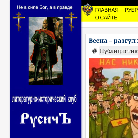
ГЛАВНАЯ
РУБ
О САЙТЕ
Весна – разгу
Публицистик