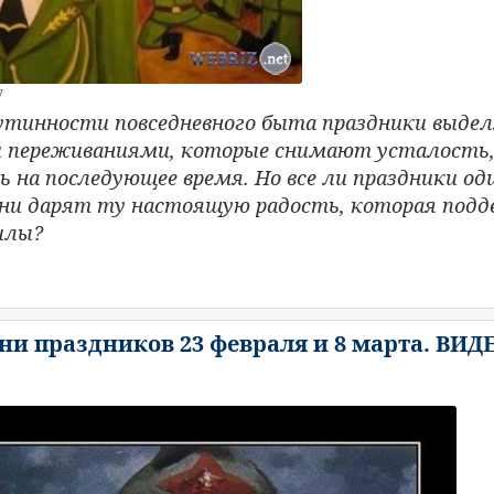
7
утинности повседневного быта праздники выде
 переживаниями, которые снимают усталость,
 на последующее время. Но все ли праздники од
 они дарят ту настоящую радость, которая под
илы?
ни праздников 23 февраля и 8 марта. ВИД