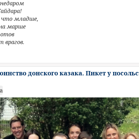
 недаром
айдара!
, что младше,
 на марше
готов
 врагов.
тоинство донского казака. Пикет у посоль
а