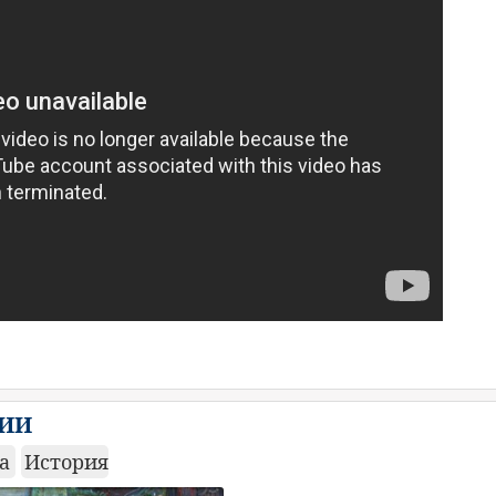
РИИ
ка
История