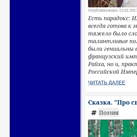
Опубликовано 22.02.201
Есть парадокс: 
всегда готова к 
тяжело было сло
талантливые пол
были гениальны 
французский имп
Райха, но и, прак
Российской Импер
ЧИТАТЬ ДАЛЕЕ
Сказка. "Про 
Поэзия