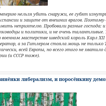
7
Империю нельзя убить снаружи, ее губят изнутр
экспансии и защите от внешних врагов. Поэтому
мить неприятелю. Пробовали разные господа: и
ководцы и политики, и не очень талантливые.
в военном мастерстве шведский король Карл XII
ератор, а за Гитлером стояла мощь не только 
тически, всей Европы, но всего этого не хватило
ии (и СССР тоже).
свинёнки либерализм, и поросёнкину дем