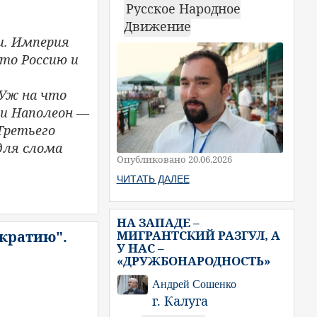
Русское Народное
Движение
и. Империя
-то Россию и
 Уж на что
 и Наполеон —
Третьего
 для слома
Опубликовано 20.06.2026
ЧИТАТЬ ДАЛЕЕ
НА ЗАПАДЕ –
МИГРАНТСКИЙ РАЗГУЛ, А
ократию".
У НАС –
«ДРУЖБОНАРОДНОСТЬ»
Андрей Сошенко
г. Калуга