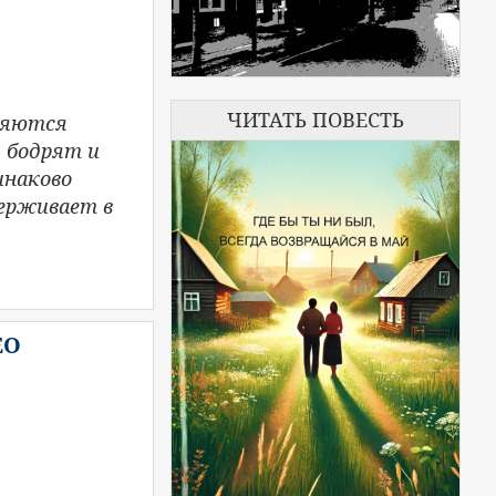
ЧИТАТЬ ПОВЕСТЬ
ляются
 бодрят и
инаково
держивает в
ЕО