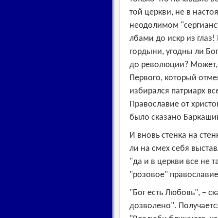
той церкви, не в наст
неодолимом "сергианст
лбами до искр из глаз! 
гордыни, угодны ли Бог
до революции? Может, 
П
ервого, который отм
избирался патриарх вс
Православие от христоп
было сказано Баркашик
И вновь стенка на сте
ли на смех себя выста
"да и в церкви все не т
"розовое" православие
"Бог есть Любовь", – с
дозволено". Получаетс