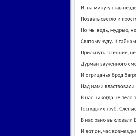
И, на минуту став нез
Позвать светло и прост
Но мы ведь, мудрые, н
Святому чуду. К тайна
Прильнуть, осенние, н
Дурман заученного см
И отрицанья бред баг
Над нами властвовали 
В нас никогда не пело 
Господних труб. Слепы
В нас рано выклевали Б
И вот он, час возмездь