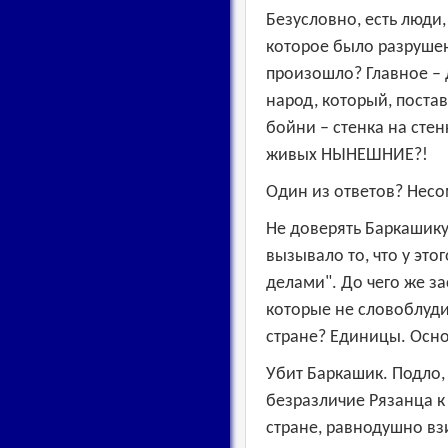
Безусловно, есть люди,
которое было разрушен
произошло? Главное – д
народ, который, поста
бойни – стенка на стенк
живых НЫНЕШНИЕ?!
Один из ответов? Нес
Не доверять Баркашику
вызывало то, что у это
делами". До чего же з
которые не словоблуд
стране? Единицы. Осно
Убит Баркашик. Подло, 
безразличие Рязанца к
стране, равнодушно в