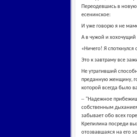
Переодевшись в новую 
есенинское:
И уже говорю я не мам
А в чужой и хохочущий
«
Ничего! Я споткнулся 
Это к завтраму все заж
Не утративший способн
преданную женщину, го
которой всегда было в
–
"Надежное прибежище
собственным дыханием,
забывает обо всех гор
Крепилина посреди в
отозвавшаяся на его з