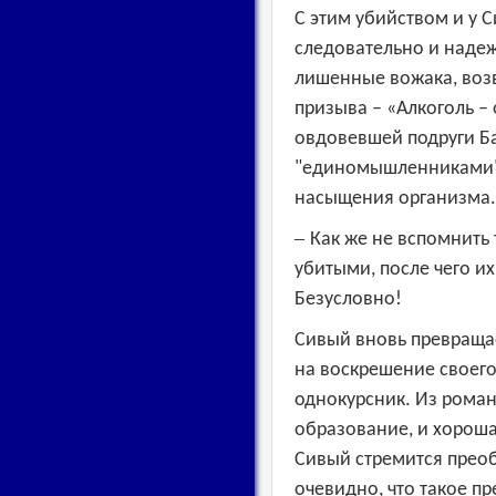
С этим убийством и у 
следовательно и надеж
лишенные вожака, возв
призыва –
«
Алкоголь –
овдовевшей подруги Б
"единомышленниками",
насыщения организма.
–
Как же не вспомнить 
убитыми, после чего и
Безусловно!
Сивый вновь превращае
на воскрешение своего
однокурсник. Из роман
образование, и хороша
Сивый стремится прео
очевидно, что такое 