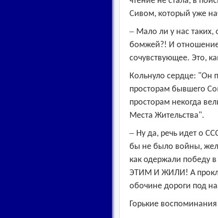
чтение не стала, в пои
Сивом, который уже на
–
Мало ли у нас таких,
бомжей?! И отношение 
сочувствующее. Это, ка
Кольнуло сердце: "Он 
просторам бывшего Сов
просторам некогда ве
Места Жительства".
–
Ну да, речь идет о С
бы не было войны, жела
как одержали победу в
ЭТИМ И ЖИЛИ! А прокля
обочине дороги под н
Горькие воспоминания 