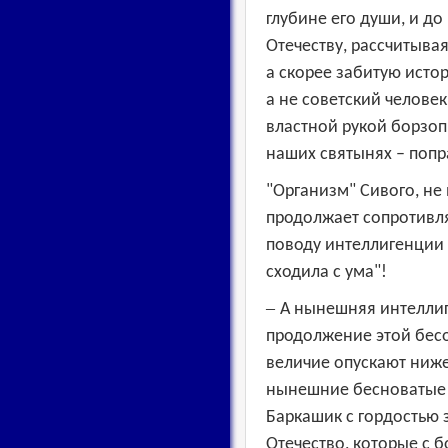
глубине его души, и д
Отечеству, рассчитыва
а скорее забитую истор
а не советский человек
властной рукой борзопи
наших святынях – попр
"Организм" Сивого, не
продолжает сопротивля
поводу интеллигенции 
сходила с ума"!
–
А нынешняя интеллиг
продолжение этой бес
величие опускают ниже
нынешние бесноватые 
Баркашик с гордостью 
Отечество, которые с б