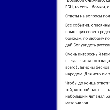
"Возлюби ближнего, ка
ЕБН, то есть – бомжи, 
Ответы на вопросы по
Все события, описанны
помнящих своего родст
бомжам, по любому пов
дай Бог увидеть русск
Очень интересный моме
всегда считал того кац
всего! Легионы беснов
народом. Для чего им 
Чтобы до конца ответи
той, которой нас в шк
небольшим лет знал Ба
материалов.