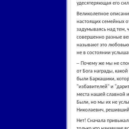
удесятеряющая его сил
Великолепное описани
настоящих семейных от
задумываясь над тем, 
совершенно разные вещ
называют это любовью.
не в состоянии услыш
–
Почему же мы не спо
от Бога награды, како
были Баркашики, котор
"избавителей" и "дари
места нашей славной ис
Были, но мы их не услы
Николаевич, решившийс
Нет! Сначала привыкал
только что начавшие в