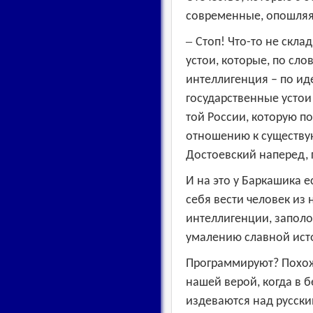
современные, опошляя 
–
Стоп!
Ч
то-то не скла
устои, которые, по сло
интеллигенция – по иде
государственные устои
той России, которую п
отношению к существу
Достоевский наперед, г
И на это у Баркашика е
себя вести человек из 
интеллигенции, запол
умалению славной ист
Программируют? Похоже
нашей верой, когда в б
издеваются над русским