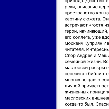
природа. Действите
реки, описание дере
пространство
конца
картину сюжета. Они
встречают «гостя и
герои, начинающий
его коллега,
уже вдо
москвич
Куприян Ив
читателя.
Интересны
Спор Андрея и Маши
семейной жизни
. В
мастерски
раскры
т
перечитал библиоте
многих вещах
:
о сем
личной причастнос
жизненных
принцип
масловских вишнев
когда-то был
. Спаси