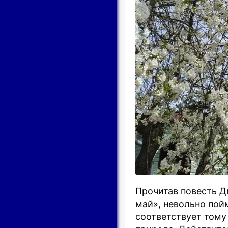
Прочита
в
повесть 
май», невольно
п
ой
соответствует тому