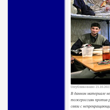
Опубликовано 25.10.202
В данном материале не
тожероссиян против ру
связи с непрекращающ