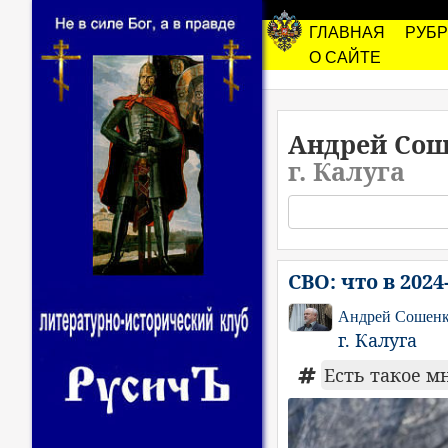
ГЛАВНАЯ
РУБ
О САЙТЕ
Андрей Со
г. Калуга
СВО: что в 202
Андрей Сошен
г. Калуга
Есть такое м