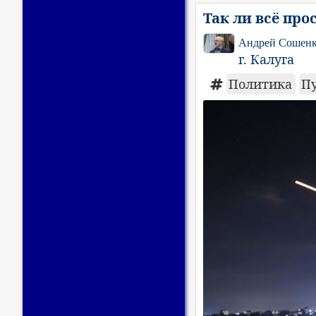
Так ли всё про
Андрей Сошен
г. Калуга
Политика
П