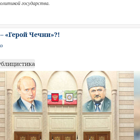
олитикой государства.
– «Герой Чечни»?!
ко
ублицистика