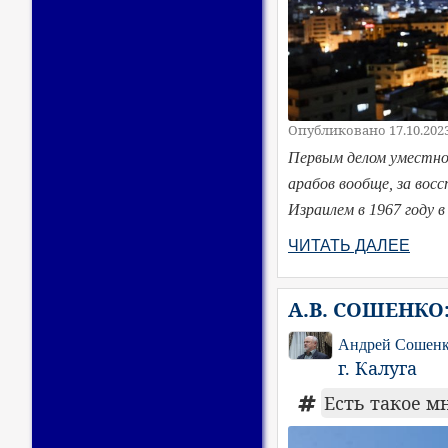
Опубликовано 17.10.202
Первым делом уместно
арабов вообще, за вос
Израилем в 1967 году 
ЧИТАТЬ ДАЛЕЕ
А.В. СОШЕНКО: 
Андрей Сошен
г. Калуга
Есть такое м