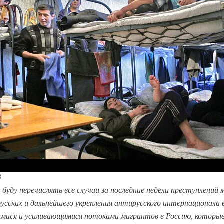
3
 буду перечислять все случаи за последние недели преступлений 
сских и дальнейшего укрепления антирусского интернационала 
имися и усиливающимися потоками мигрантов в Россию, котор