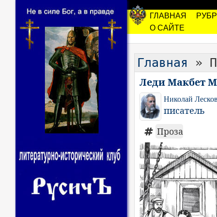
ГЛАВНАЯ
РУБ
О САЙТЕ
Главная
» П
Леди Макбет М
Николай Леско
писатель
Проза