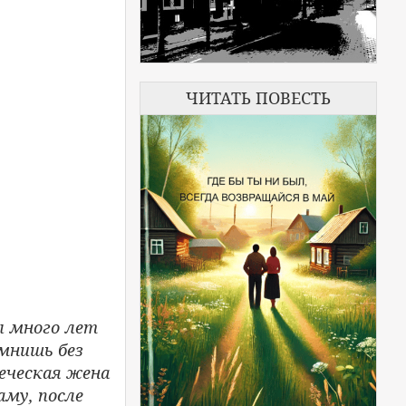
ЧИТАТЬ ПОВЕСТЬ
ы много лет
омнишь без
еческая жена
аму, после