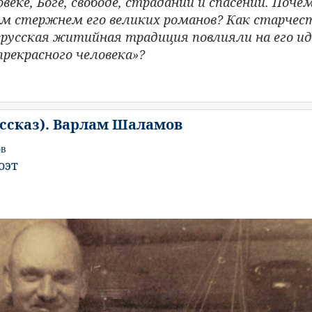
овеке, Боге, свободе, страдании и спасении. Поче
м стержнем его великих романов? Как старчес
ерусская житийная традиция повлияли на его и
рекрасного человека»?
ассказ). Варлам Шаламов
ов
оэт