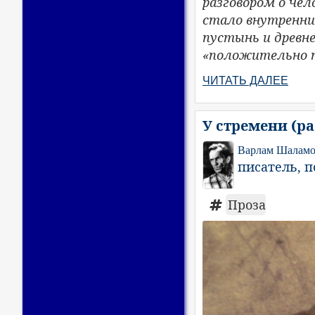
разговором о чел
стало внутренни
пустынь и древн
«положительно п
ЧИТАТЬ ДАЛЕЕ
У стремени (р
Варлам Шалам
писатель, п
Проза