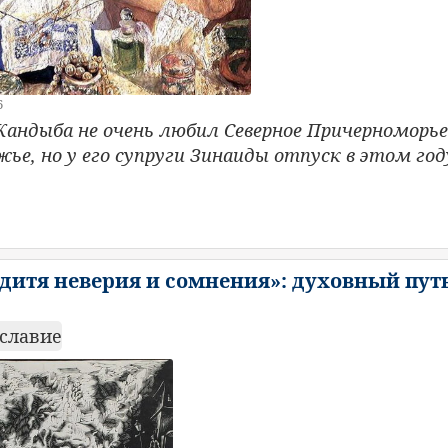
6
Кандыба не очень любил Северное Причерноморье
ье, но у его супруги Зинаиды отпуск в этом год
, дитя неверия и сомнения»: духовный путь
славие