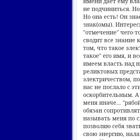
имени дает ему вла
не подчиниться. Но 
Но она есть! Он зна
знак(омы). Интерес
"отмечение" чего-т
сводит все знание 
том, что такое эле
такое" его имя, и 
имеем власть над н
реликтовых предста
электричеством, по
нас не послало с э
оскорбительным. А 
меня иначе... "рябо
обязан сопротивлят
называть меня по св
позволяю себя зват
свою энергию, нала