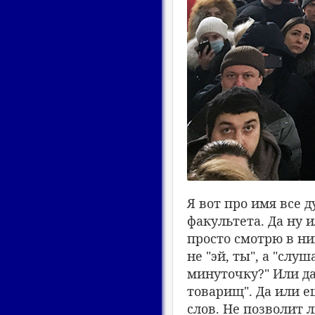
Я вот про имя все д
факультета. Да ну 
просто смотрю в ник
не "эй, ты", а "слу
минуточку?" Или да
товарищ". Да или е
слов. Не позволит 