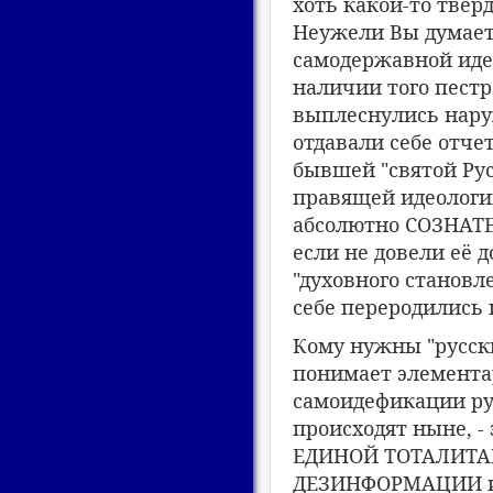
хоть какой-то твер
Неужели Вы думаете
самодержавной иде
наличии того пест
выплеснулись нару
отдавали себе отче
бывшей "святой Ру
правящей идеологии
абсолютно СОЗНАТЕЛ
если не довели её д
"духовного становл
себе переродились
Кому нужны "русски
понимает элемента
самоидефикации рус
происходят ныне, -
ЕДИНОЙ ТОТАЛИТА
ДЕЗИНФОРМАЦИИ иде