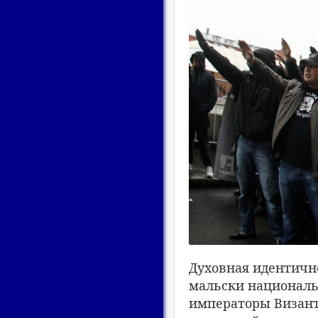
Духовная идентичн
мальски националь
императоры Визант