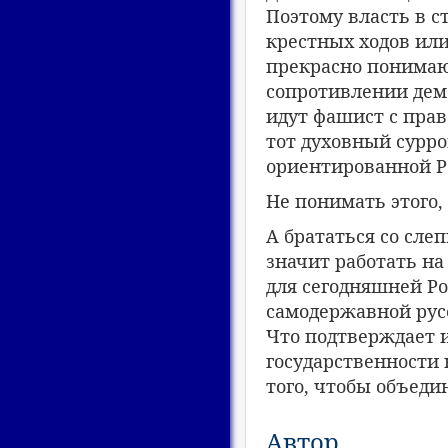
Поэтому власть в ст
крестных ходов или
прекрасно понимаю
сопротивлении демо
идут фашист с прав
тот духовный сурро
ориентированной Р
Не понимать этого,
А брататься со сле
значит работать н
для сегодняшней Ро
самодержавной рус
Что подтверждает 
государственности 
того, чтобы объеди
Автор